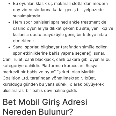
Bu oyunlar, klasik üç makaralı slotlardan modern
day video slotlarına kadar geniş bir yelpazede
sunulmaktadır.
Hem spor bahisleri sprained ankle treatment de
casino oyunlarıyla dikkat çeken bu site, yenilikçi ve
kullanıcı dostu arayüzüyle geniş bir kitleye hitap
etmektedir.
Sanal sporlar, bilgisayar tarafından simüle edilen
spor etkinliklerine bahis yapma seçeneği sunar.
Canlı rulet, canlı blackjack, canlı bakara gibi oyunlar bu
kategoriye dahildir. Platformun kurucuları, Rusya
merkezli bir bahis ve oyun” “şirketi olan Marikit
Coalition Ltd. tarafından yönetilmektedir. 1xBet,
kurulduğu günden bu yana sürekli olarak büyüyerek
uluslararası bir bahis devi haline geldi.
Bet Mobil Giriş Adresi
Nereden Bulunur?