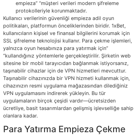
empieza” “müşteri verileri modern şifreleme
protokolleriyle korunmaktadır.
Kullanıcı verilerinin güvenliği empieza adil oyun
politikaları, platformun önceliklerinden biridir. 1xBet,
kullanıcıların kişisel ve finansal bilgilerini korumak için
SSL şifreleme teknolojisi kullanır. Para çekme işlemleri,
yalnızca oyun hesabınıza para yatırmak için”
“kullandığınız yöntemlerle gerçekleştirilir. Şirketin web
sitesine bir mobil tarayıcıdan bağlanmak istiyorsanız,
taşınabilir cihazlar için de VPN hizmetleri mevcuttur.
Taşınabilir cihazınızda bir VPN hizmeti kullanmak için,
cihazınızın resmi uygulama mağazasından dilediğiniz
VPN uygulamasını indirerek yükleyin. Bu tür
uygulamaların birçok çeşidi vardır—ücretsizden
ücretliye, basit tasarımlardan gelişmiş işlevselliğe sahip
olanlara kadar.
Para Yatırma Empieza Çekme