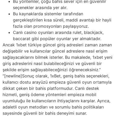
Bu yöntemler, çoğu bahis sever için en güvenilir
seçenekler arasında yer alır.
Bu kaynaklarda sistemler tarafından
gerçekleştirilen kısa süreli, maddi avantajı bir hayli
fazla olan promosyonları paylaşıyoruz.
Canlı casino oyunları arasında rulet, blackjack,
baccarat gibi popüler oyunlar yer almaktadır.
Ancak 1xbet türkiye güncel giriş adresleri zaman zaman
değişebilir ve kullanıcılar güncel adreslere nasıl erişim
sağlayacaklarını bilmek isterler. Bu makalede, 1xbet yeni
giriş adreslerini nasıl bulabileceğinizi ve güvenli bir
şekilde erişim sağlayabileceğinizi öğreneceksiniz.”
“[newline]Sonuç olarak, 1xBet, geniş bahis seçenekleri,
kullanıcı dostu arayüzü empieza güvenli oyun ortamıyla
dikkat çeken bir bahis platformudur. Canlı destek
hizmeti, geniş ödeme yöntemleri empieza mobil
uyumluluğu ile kullanıcıların ihtiyaçlarını karşılar. Ayrıca,
adaletli oyun metodları ve sorumlu bahis politikaları
sayesinde güvenli bir bahis deneyimi sunar.