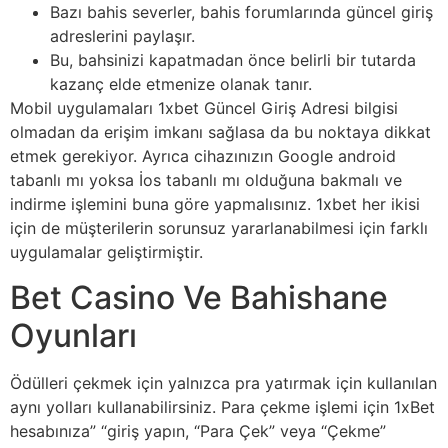
Bazı bahis severler, bahis forumlarında güncel giriş
adreslerini paylaşır.
Bu, bahsinizi kapatmadan önce belirli bir tutarda
kazanç elde etmenize olanak tanır.
Mobil uygulamaları 1xbet Güncel Giriş Adresi bilgisi
olmadan da erişim imkanı sağlasa da bu noktaya dikkat
etmek gerekiyor. Ayrıca cihazınızın Google android
tabanlı mı yoksa İos tabanlı mı olduğuna bakmalı ve
indirme işlemini buna göre yapmalısınız. 1xbet her ikisi
için de müşterilerin sorunsuz yararlanabilmesi için farklı
uygulamalar geliştirmiştir.
Bet Casino Ve Bahishane
Oyunları
Ödülleri çekmek için yalnızca pra yatırmak için kullanılan
aynı yolları kullanabilirsiniz. Para çekme işlemi için 1xBet
hesabınıza” “giriş yapın, “Para Çek” veya “Çekme”