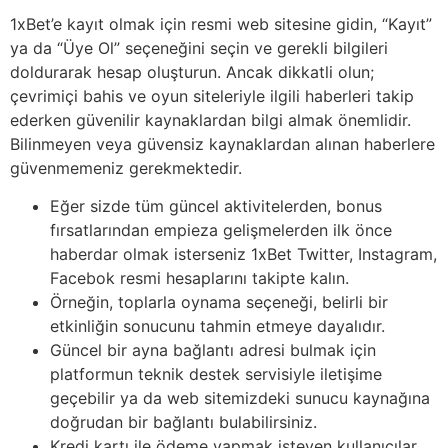
1xBet’e kayıt olmak için resmi web sitesine gidin, “Kayıt”
ya da “Üye Ol” seçeneğini seçin ve gerekli bilgileri
doldurarak hesap oluşturun. Ancak dikkatli olun;
çevrimiçi bahis ve oyun siteleriyle ilgili haberleri takip
ederken güvenilir kaynaklardan bilgi almak önemlidir.
Bilinmeyen veya güvensiz kaynaklardan alınan haberlere
güvenmemeniz gerekmektedir.
Eğer sizde tüm güncel aktivitelerden, bonus
fırsatlarından empieza gelişmelerden ilk önce
haberdar olmak isterseniz 1xBet Twitter, Instagram,
Facebok resmi hesaplarını takipte kalın.
Örneğin, toplarla oynama seçeneği, belirli bir
etkinliğin sonucunu tahmin etmeye dayalıdır.
Güncel bir ayna bağlantı adresi bulmak için
platformun teknik destek servisiyle iletişime
geçebilir ya da web sitemizdeki sunucu kaynağına
doğrudan bir bağlantı bulabilirsiniz.
Kredi kartı ile ödeme yapmak isteyen kullanıcılar,