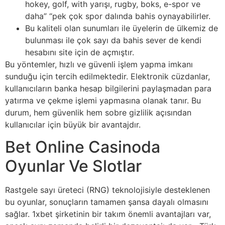
hokey, golf, with yarışı, rugby, boks, e-spor ve
daha” “pek çok spor dalında bahis oynayabilirler.
Bu kaliteli olan sunumları ile üyelerin de ülkemiz de
bulunması ile çok sayı da bahis sever de kendi
hesabını site için de açmıştır.
Bu yöntemler, hızlı ve güvenli işlem yapma imkanı
sunduğu için tercih edilmektedir. Elektronik cüzdanlar,
kullanıcıların banka hesap bilgilerini paylaşmadan para
yatırma ve çekme işlemi yapmasına olanak tanır. Bu
durum, hem güvenlik hem sobre gizlilik açısından
kullanıcılar için büyük bir avantajdır.
Bet Online Casinoda
Oyunlar Ve Slotlar
Rastgele sayı üreteci (RNG) teknolojisiyle desteklenen
bu oyunlar, sonuçların tamamen şansa dayalı olmasını
sağlar. 1xbet şirketinin bir takım önemli avantajları var,