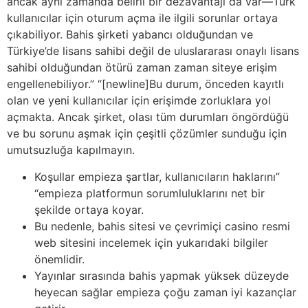
ancak aynı zamanda belirli bir dezavantajı da var—Türk
kullanıcılar için oturum açma ile ilgili sorunlar ortaya
çıkabiliyor. Bahis şirketi yabancı olduğundan ve
Türkiye’de lisans sahibi değil de uluslararası onaylı lisans
sahibi olduğundan ötürü zaman zaman siteye erişim
engellenebiliyor.” “[newline]Bu durum, önceden kayıtlı
olan ve yeni kullanıcılar için erişimde zorluklara yol
açmakta. Ancak şirket, olası tüm durumları öngördüğü
ve bu sorunu aşmak için çeşitli çözümler sunduğu için
umutsuzluğa kapılmayın.
Koşullar empieza şartlar, kullanıcıların haklarını”
“empieza platformun sorumluluklarını net bir
şekilde ortaya koyar.
Bu nedenle, bahis sitesi ve çevrimiçi casino resmi
web sitesini incelemek için yukarıdaki bilgiler
önemlidir.
Yayınlar sırasında bahis yapmak yüksek düzeyde
heyecan sağlar empieza çoğu zaman iyi kazançlar