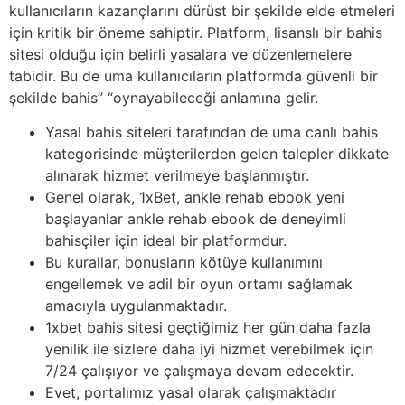
kullanıcıların kazançlarını dürüst bir şekilde elde etmeleri
için kritik bir öneme sahiptir. Platform, lisanslı bir bahis
sitesi olduğu için belirli yasalara ve düzenlemelere
tabidir. Bu de uma kullanıcıların platformda güvenli bir
şekilde bahis” “oynayabileceği anlamına gelir.
Yasal bahis siteleri tarafından de uma canlı bahis
kategorisinde müşterilerden gelen talepler dikkate
alınarak hizmet verilmeye başlanmıştır.
Genel olarak, 1xBet, ankle rehab ebook yeni
başlayanlar ankle rehab ebook de deneyimli
bahisçiler için ideal bir platformdur.
Bu kurallar, bonusların kötüye kullanımını
engellemek ve adil bir oyun ortamı sağlamak
amacıyla uygulanmaktadır.
1xbet bahis sitesi geçtiğimiz her gün daha fazla
yenilik ile sizlere daha iyi hizmet verebilmek için
7/24 çalışıyor ve çalışmaya devam edecektir.
Evet, portalımız yasal olarak çalışmaktadır