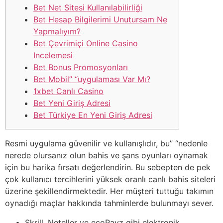
Bet Net Sitesi Kullanılabilirliği
Bet Hesap Bilgilerimi Unutursam Ne
Yapmalıyım?
Bet Çevrimiçi Online Casino
Incelemesi
Bet Bonus Promosyonları
Bet Mobil” “uygulaması Var Mı?
1xbet Canlı Casino
Bet Yeni Giriş Adresi
Bet Türkiye En Yeni Giriş Adresi
Resmi uygulama güvenilir ve kullanışlıdır, bu” “nedenle
nerede olursanız olun bahis ve şans oyunları oynamak
için bu harika fırsatı değerlendirin. Bu sebepten de pek
çok kullanıcı tercihlerini yüksek oranlı canlı bahis siteleri
üzerine şekillendirmektedir. Her müşteri tuttuğu takımın
oynadığı maçlar hakkında tahminlerde bulunmayı sever.
Skrill, Neteller ve ecoPayz gibi elektronik