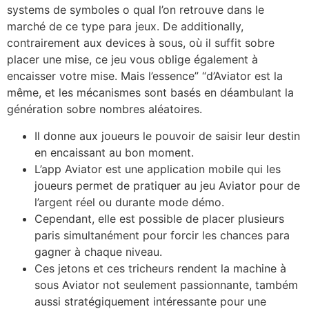
systems de symboles o qual l’on retrouve dans le
marché de ce type para jeux. De additionally,
contrairement aux devices à sous, où il suffit sobre
placer une mise, ce jeu vous oblige également à
encaisser votre mise. Mais l’essence” “d’Aviator est la
même, et les mécanismes sont basés en déambulant la
génération sobre nombres aléatoires.
Il donne aux joueurs le pouvoir de saisir leur destin
en encaissant au bon moment.
L’app Aviator est une application mobile qui les
joueurs permet de pratiquer au jeu Aviator pour de
l’argent réel ou durante mode démo.
Cependant, elle est possible de placer plusieurs
paris simultanément pour forcir les chances para
gagner à chaque niveau.
Ces jetons et ces tricheurs rendent la machine à
sous Aviator not seulement passionnante, também
aussi stratégiquement intéressante pour une