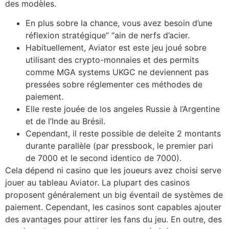
des modèles.
En plus sobre la chance, vous avez besoin d’une
réflexion stratégique” “ain de nerfs d’acier.
Habituellement, Aviator est este jeu joué sobre
utilisant des crypto-monnaies et des permits
comme MGA systems UKGC ne deviennent pas
pressées sobre réglementer ces méthodes de
paiement.
Elle reste jouée de los angeles Russie à l’Argentine
et de l’Inde au Brésil.
Cependant, il reste possible de deleite 2 montants
durante parallèle (par pressbook, le premier pari
de 7000 et le second identico de 7000).
Cela dépend ni casino que les joueurs avez choisi serve
jouer au tableau Aviator. La plupart des casinos
proposent généralement un big éventail de systèmes de
paiement. Cependant, les casinos sont capables ajouter
des avantages pour attirer les fans du jeu. En outre, des