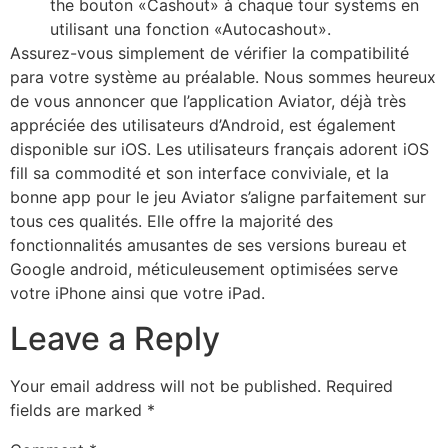
the bouton «Cashout» à chaque tour systems en
utilisant una fonction «Autocashout».
Assurez-vous simplement de vérifier la compatibilité
para votre système au préalable. Nous sommes heureux
de vous annoncer que l’application Aviator, déjà très
appréciée des utilisateurs d’Android, est également
disponible sur iOS. Les utilisateurs français adorent iOS
fill sa commodité et son interface conviviale, et la
bonne app pour le jeu Aviator s’aligne parfaitement sur
tous ces qualités. Elle offre la majorité des
fonctionnalités amusantes de ses versions bureau et
Google android, méticuleusement optimisées serve
votre iPhone ainsi que votre iPad.
Leave a Reply
Your email address will not be published.
Required
fields are marked
*