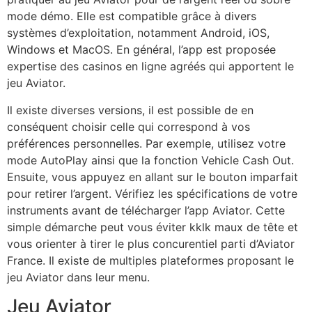
mode démo. Elle est compatible grâce à divers
systèmes d’exploitation, notamment Android, iOS,
Windows et MacOS. En général, l’app est proposée
expertise des casinos en ligne agréés qui apportent le
jeu Aviator.
Il existe diverses versions, il est possible de en
conséquent choisir celle qui correspond à vos
préférences personnelles. Par exemple, utilisez votre
mode AutoPlay ainsi que la fonction Vehicle Cash Out.
Ensuite, vous appuyez en allant sur le bouton imparfait
pour retirer l’argent. Vérifiez les spécifications de votre
instruments avant de télécharger l’app Aviator. Cette
simple démarche peut vous éviter kklk maux de tête et
vous orienter à tirer le plus concurentiel parti d’Aviator
France. Il existe de multiples plateformes proposant le
jeu Aviator dans leur menu.
Jeu Aviator