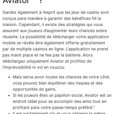
Aviator” “?
Gardez également à l’esprit que les jeux de casino sont
conçus para manière à garantir des bénéfices fill la
maison. Cependant, il existe des stratégies qui vous
assurent aux joueurs d’augmenter leurs chances sobre
réussite. La possibilité de télécharger votre application
mobile se révèle être également offerte gratuitement
par de multiple casinos en ligne. L’application ne prend
pas maint place et ne fee pas la batterie. Alors
téléchargez uniquement Aviator et profitez de
l’imprévisibilité ni vol en coucou.
Mais serve avoir toutes les chances de votre côté,
vous pouvez bien équilibrer des risques et des
opportunités de gains.
Si les joueurs êtes un papillon social, Aviator est un
endroit idéal pour se accomplir des amis tout en
profitant para votre passe-temps préféré.”
Il est parfaitement sûr et vous obtenez la même