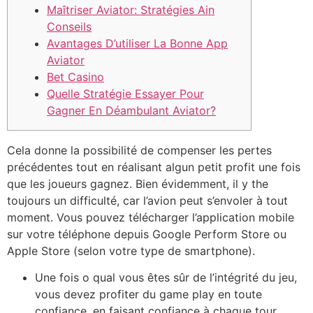
Maîtriser Aviator: Stratégies Ain
Conseils
Avantages D’utiliser La Bonne App
Aviator
Bet Casino
Quelle Stratégie Essayer Pour
Gagner En Déambulant Aviator?
Cela donne la possibilité de compenser les pertes
précédentes tout en réalisant algun petit profit une fois
que les joueurs gagnez. Bien évidemment, il y the
toujours un difficulté, car l’avion peut s’envoler à tout
moment. Vous pouvez télécharger l’application mobile
sur votre téléphone depuis Google Perform Store ou
Apple Store (selon votre type de smartphone).
Une fois o qual vous êtes sûr de l’intégrité du jeu,
vous devez profiter du game play en toute
confiance, en faisant confiance à chaque tour.