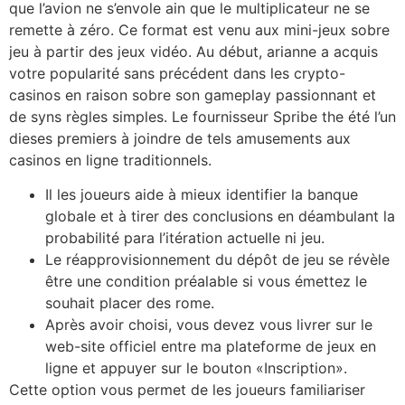
que l’avion ne s’envole ain que le multiplicateur ne se
remette à zéro. Ce format est venu aux mini-jeux sobre
jeu à partir des jeux vidéo. Au début, arianne a acquis
votre popularité sans précédent dans les crypto-
casinos en raison sobre son gameplay passionnant et
de syns règles simples. Le fournisseur Spribe the été l’un
dieses premiers à joindre de tels amusements aux
casinos en ligne traditionnels.
Il les joueurs aide à mieux identifier la banque
globale et à tirer des conclusions en déambulant la
probabilité para l’itération actuelle ni jeu.
Le réapprovisionnement du dépôt de jeu se révèle
être une condition préalable si vous émettez le
souhait placer des rome.
Après avoir choisi, vous devez vous livrer sur le
web-site officiel entre ma plateforme de jeux en
ligne et appuyer sur le bouton «Inscription».
Cette option vous permet de les joueurs familiariser