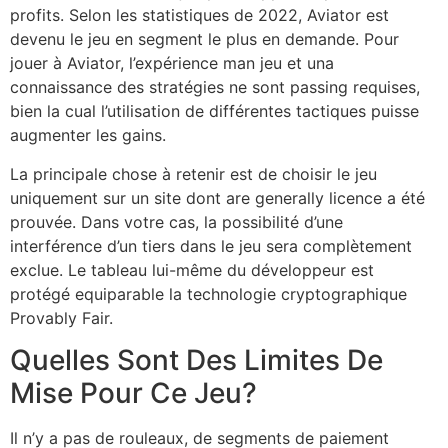
profits. Selon les statistiques de 2022, Aviator est
devenu le jeu en segment le plus en demande. Pour
jouer à Aviator, l’expérience man jeu et una
connaissance des stratégies ne sont passing requises,
bien la cual l’utilisation de différentes tactiques puisse
augmenter les gains.
La principale chose à retenir est de choisir le jeu
uniquement sur un site dont are generally licence a été
prouvée. Dans votre cas, la possibilité d’une
interférence d’un tiers dans le jeu sera complètement
exclue. Le tableau lui-même du développeur est
protégé equiparable la technologie cryptographique
Provably Fair.
Quelles Sont Des Limites De
Mise Pour Ce Jeu?
Il n’y a pas de rouleaux, de segments de paiement