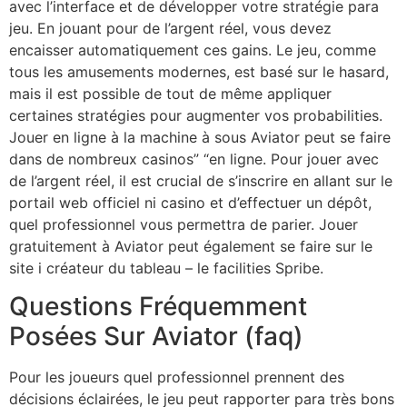
avec l’interface et de développer votre stratégie para
jeu. En jouant pour de l’argent réel, vous devez
encaisser automatiquement ces gains. Le jeu, comme
tous les amusements modernes, est basé sur le hasard,
mais il est possible de tout de même appliquer
certaines stratégies pour augmenter vos probabilities.
Jouer en ligne à la machine à sous Aviator peut se faire
dans de nombreux casinos” “en ligne. Pour jouer avec
de l’argent réel, il est crucial de s’inscrire en allant sur le
portail web officiel ni casino et d’effectuer un dépôt,
quel professionnel vous permettra de parier. Jouer
gratuitement à Aviator peut également se faire sur le
site i créateur du tableau – le facilities Spribe.
Questions Fréquemment
Posées Sur Aviator (faq)
Pour les joueurs quel professionnel prennent des
décisions éclairées, le jeu peut rapporter para très bons