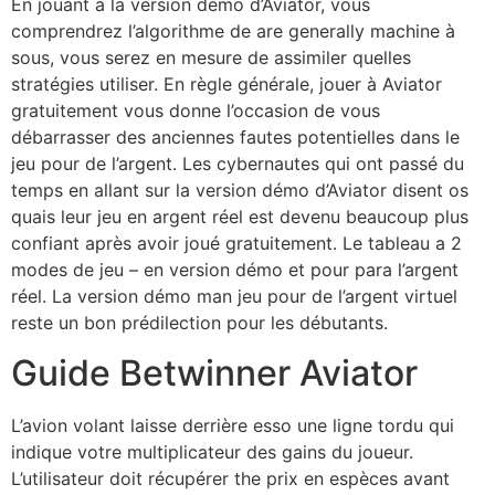
En jouant à la version démo d’Aviator, vous
comprendrez l’algorithme de are generally machine à
sous, vous serez en mesure de assimiler quelles
stratégies utiliser. En règle générale, jouer à Aviator
gratuitement vous donne l’occasion de vous
débarrasser des anciennes fautes potentielles dans le
jeu pour de l’argent. Les cybernautes qui ont passé du
temps en allant sur la version démo d’Aviator disent os
quais leur jeu en argent réel est devenu beaucoup plus
confiant après avoir joué gratuitement. Le tableau a 2
modes de jeu – en version démo et pour para l’argent
réel. La version démo man jeu pour de l’argent virtuel
reste un bon prédilection pour les débutants.
Guide Betwinner Aviator
L’avion volant laisse derrière esso une ligne tordu qui
indique votre multiplicateur des gains du joueur.
L’utilisateur doit récupérer the prix en espèces avant