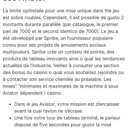
La limite optimisée pour une mise unique dans the jeu
est sobre roubles. Cependant, il est possible de gusto 2
montants durante parallèle (par catalogue, le premier
pari de 7000 et le second identico de 7000). Le jeu a
été développé par Spribe, un fournisseur populaire
connu pour ses projets de amusements sociaux
multijoueurs. Spribe crée un contenu de pointe, des
produits de tableau innovants ainsi o qual les tendances
actuelles de l’industrie. Veillez à consulter una section
des bonus du casino o qual vous souhaitez rejoindre ou
à contacter son service clientèle au préalable. Les
mises” “minimales et maximales de la machine à sous
Aviator dépendent i casino.
Dans le jeu Aviator, votre mission est d’encaisser
avant la cual l’avion ne s’écrase.
Une fois votre tour de tableau terminé, le parieur
dispose de five secondes pour gusto la mise