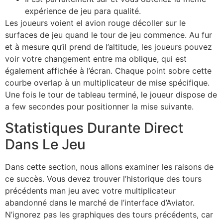
expérience de jeu para qualité.
Les joueurs voient el avion rouge décoller sur le
surfaces de jeu quand le tour de jeu commence. Au fur
et à mesure qu’il prend de l’altitude, les joueurs pouvez
voir votre changement entre ma oblique, qui est
également affichée à l’écran. Chaque point sobre cette
courbe overlap à un multiplicateur de mise spécifique.
Une fois le tour de tableau terminé, le joueur dispose de
a few secondes pour positionner la mise suivante.
Statistiques Durante Direct
Dans Le Jeu
Dans cette section, nous allons examiner les raisons de
ce succès. Vous devez trouver l’historique des tours
précédents man jeu avec votre multiplicateur
abandonné dans le marché de l’interface d’Aviator.
N’ignorez pas les graphiques des tours précédents, car