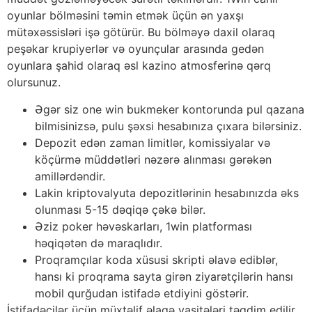
oyunlar bölməsini təmin etmək üçün ən yaxşı
mütəxəssisləri işə götürür. Bu bölməyə daxil olaraq
peşəkar krupiyerlər və oyunçular arasında gedən
oyunlara şahid olaraq əsl kazino atmosferinə qərq
olursunuz.
Əgər siz one win bukmeker kontorunda pul qazana
bilmisinizsə, pulu şəxsi hesabınıza çıxara bilərsiniz.
Depozit edən zaman limitlər, komissiyalar və
köçürmə müddətləri nəzərə alınması gərəkən
amillərdəndir.
Lakin kriptovalyuta depozitlərinin hesabınızda əks
olunması 5-15 dəqiqə çəkə bilər.
Əziz poker həvəskarları, 1win platforması
həqiqətən də maraqlıdır.
Proqramçılar koda xüsusi skripti əlavə ediblər,
hansı ki proqrama sayta girən ziyarətçilərin hansı
mobil qurğudan istifadə etdiyini göstərir.
İstifadəçilər üçün müxtəlif əlaqə vasitələri təqdim edilir