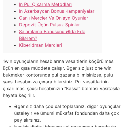
In Pul Çıxarma Metodları
In Azerbaycan Bonus Kampaniyaları
Canlı Mərclər Və Onlayn Oyunlar
Depozit Üçün Pulsuz Spinlər
Salamlama Bonusunu Əldə Edə
Bilərəm?
Kiberidman Mərcləri
1win oyunçuların hesablarına vəsaitlərin köçürülməsi
üçün ən qısa müddətə çalışır. Əgər siz just one win
bukmeker kontorunda pul qazana bilmisinizsə, pulu
şəxsi hesabınıza çıxara bilərsiniz. Pul vəsaitlərinin
çıxarılması şəxsi hesabınızın “Kassa” bölməsi vasitəsilə
həyata keçirilir.
Əgər siz daha çox xal toplasanız, digər oyunçuları
üstələyir və ümumi mükafat fondundan daha çox
pay alırsınız.
Hər bir digital idmanın xal qazanmaq barədə öz