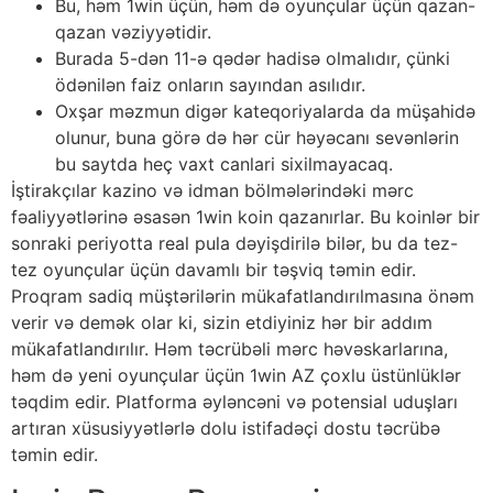
Bu, həm 1win üçün, həm də oyunçular üçün qazan-
qazan vəziyyətidir.
Burada 5-dən 11-ə qədər hadisə olmalıdır, çünki
ödənilən faiz onların sayından asılıdır.
Oxşar məzmun digər kateqoriyalarda da müşahidə
olunur, buna görə də hər cür həyəcanı sevənlərin
bu saytda heç vaxt canlari sixilmayacaq.
İştirakçılar kazino və idman bölmələrindəki mərc
fəaliyyətlərinə əsasən 1win koin qazanırlar. Bu koinlər bir
sonraki periyotta real pula dəyişdirilə bilər, bu da tez-
tez oyunçular üçün davamlı bir təşviq təmin edir.
Proqram sadiq müştərilərin mükafatlandırılmasına önəm
verir və demək olar ki, sizin etdiyiniz hər bir addım
mükafatlandırılır. Həm təcrübəli mərc həvəskarlarına,
həm də yeni oyunçular üçün 1win AZ çoxlu üstünlüklər
təqdim edir. Platforma əyləncəni və potensial uduşları
artıran xüsusiyyətlərlə dolu istifadəçi dostu təcrübə
təmin edir.