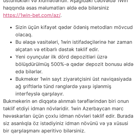
üstünlükləri və xidmətləridir. Aşağıdakı cədvəldə 1Win
haqqında əsas məlumatları əldə edə bilərsiniz
https://1win-bet.com/az/
.
Sizin üçün kifayət qədər ödəniş metodları mövcud
olacaq.
Bu əlaqə vasitələri, 1win istifadəçilərinə hər zaman
əlçatan və etibarlı dəstək təklif edir.
Yeni oyunçular ilk dörd depozitləri üzrə
bölüşdürülmüş 500%-ə qədər depozit bonusu əldə
edə bilərlər.
Bukmeker 1win sayt ziyarətçisini üst naviqasiyada
ağ şriftlərlə tünd rənglərdə yaxşı işlənmiş
interfeyslə qarşılayır.
Bukmekerin ən diqqətə alınmalı tərəflərindən biri onun
təklif etdiyi idman növləridir. 1win Azerbaycan mərc
həvəskarları üçün çoxlu idman növləri təklif edir. Burada
siz asanlıqla öz istədiyiniz idman növünü və ya xüsusi
bir qarşılaşmanı aperitivo bilərsiniz.