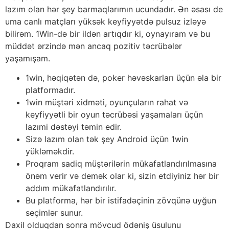
lazım olan hər şey barmaqlarımın ucundadır. Ən əsası de
uma canlı matçları yüksək keyfiyyətdə pulsuz izləyə
bilirəm. 1Win-də bir ildən artıqdır ki, oynayıram və bu
müddət ərzində mən ancaq pozitiv təcrübələr
yaşamışam.
1win, həqiqətən də, poker həvəskarları üçün əla bir
platformadır.
1win müştəri xidməti, oyunçuların rahat və
keyfiyyətli bir oyun təcrübəsi yaşamaları üçün
lazımi dəstəyi təmin edir.
Sizə lazım olan tək şey Android üçün 1win
yükləməkdir.
Proqram sadiq müştərilərin mükafatlandırılmasına
önəm verir və demək olar ki, sizin etdiyiniz hər bir
addım mükafatlandırılır.
Bu platforma, hər bir istifadəçinin zövqünə uyğun
seçimlər sunur.
Daxil olduqdan sonra mövcud ödəniş üsulunu