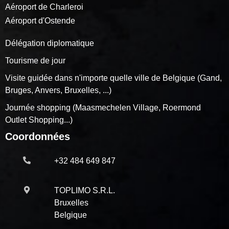
Aéroport de Charleroi
Aéroport d'Ostende
Délégation diplomatique
Tourisme de jour
Visite guidée dans n'importe quelle ville de Belgique (Gand,
Bruges, Anvers, Bruxelles, ...)
Journée shopping (Maasmechelen Village, Roermond
Outlet Shopping...)
Coordonnées
+32 484 649 847
TOPLIMO S.R.L.
Bruxelles
Belgique