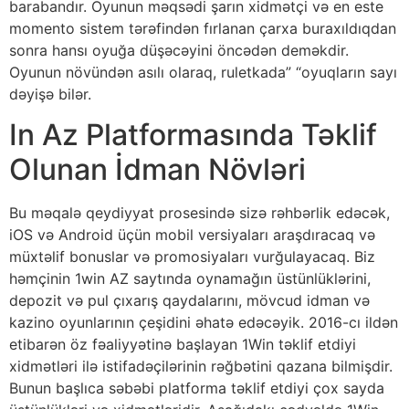
barabandır. Oyunun məqsədi şarın xidmətçi və en este
momento sistem tərəfindən fırlanan çarxa buraxıldıqdan
sonra hansı oyuğa düşəcəyini öncədən deməkdir.
Oyunun növündən asılı olaraq, ruletkada” “oyuqların sayı
dəyişə bilər.
In Az Platformasında Təklif
Olunan İdman Növləri
Bu məqalə qeydiyyat prosesində sizə rəhbərlik edəcək,
iOS və Android üçün mobil versiyaları araşdıracaq və
müxtəlif bonuslar və promosiyaları vurğulayacaq. Biz
həmçinin 1win AZ saytında oynamağın üstünlüklərini,
depozit və pul çıxarış qaydalarını, mövcud idman və
kazino oyunlarının çeşidini əhatə edəcəyik. 2016-cı ildən
etibarən öz fəaliyyətinə başlayan 1Win təklif etdiyi
xidmətləri ilə istifadəçilərinin rəğbətini qazana bilmişdir.
Bunun başlıca səbəbi platforma təklif etdiyi çox sayda