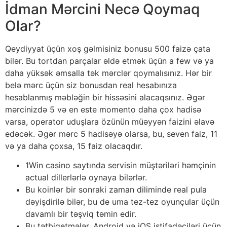
İdman Mərcini Necə Qoymaq
Olar?
Qeydiyyat üçün xoş gəlmisiniz bonusu 500 faizə çata
bilər. Bu tortdan parçalar əldə etmək üçün a few və ya
daha yüksək əmsalla tək mərclər qoymalısınız. Hər bir
belə mərc üçün siz bonusdan real hesabınıza
hesablanmış məbləğin bir hissəsini alacaqsınız. Əgər
mərcinizdə 5 və en este momento daha çox hadisə
varsa, operator uduşlara özünün müəyyən faizini əlavə
edəcək. Əgər mərc 5 hadisəyə olarsa, bu, seven faiz, 11
və ya daha çoxsa, 15 faiz olacaqdır.
1Win casino saytında servisin müştəriləri həmçinin
actual dillerlərlə oynaya bilərlər.
Bu koinlər bir sonraki zaman diliminde real pula
dəyişdirilə bilər, bu de uma tez-tez oyunçular üçün
davamlı bir təşviq təmin edir.
Bu tətbiqetmələr, Android və iOS istifadəçiləri üçün