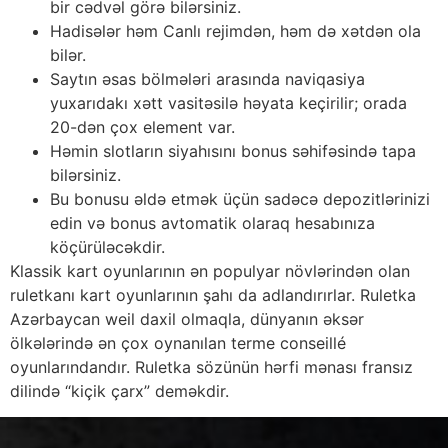
bir cədvəl görə bilərsiniz.
Hadisələr həm Canlı rejimdən, həm də xətdən ola
bilər.
Saytın əsas bölmələri arasında naviqasiya
yuxarıdakı xətt vasitəsilə həyata keçirilir; orada
20-dən çox element var.
Həmin slotların siyahısını bonus səhifəsində tapa
bilərsiniz.
Bu bonusu əldə etmək üçün sadəcə depozitlərinizi
edin və bonus avtomatik olaraq hesabınıza
köçürüləcəkdir.
Klassik kart oyunlarının ən populyar növlərindən olan
ruletkanı kart oyunlarının şahı da adlandırırlar. Ruletka
Azərbaycan weil daxil olmaqla, dünyanın əksər
ölkələrində ən çox oynanılan terme conseillé
oyunlarındandır. Ruletka sözünün hərfi mənası fransız
dilində “kiçik çarx” deməkdir.