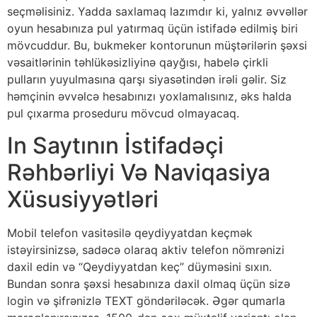
seçməlisiniz. Yadda saxlamaq lazımdır ki, yalnız əvvəllər
oyun hesabınıza pul yatırmaq üçün istifadə edilmiş biri
mövcuddur. Bu, bukmeker kontorunun müştərilərin şəxsi
vəsaitlərinin təhlükəsizliyinə qayğısı, habelə çirkli
pulların yuyulmasına qarşı siyasətindən irəli gəlir. Siz
həmçinin əvvəlcə hesabınızı yoxlamalısınız, əks halda
pul çıxarma proseduru mövcud olmayacaq.
In Saytının İstifadəçi
Rəhbərliyi Və Naviqasiya
Xüsusiyyətləri
Mobil telefon vasitəsilə qeydiyyatdan keçmək
istəyirsinizsə, sadəcə olaraq aktiv telefon nömrənizi
daxil edin və “Qeydiyyatdan keç” düyməsini sıxın.
Bundan sonra şəxsi hesabınıza daxil olmaq üçün sizə
login və şifrənizlə TEXT göndəriləcək. Əgər qumarla