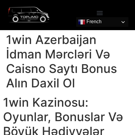
French
1win Azerbaijan
İdman Mərcləri Və
Caisno Saytı Bonus
Alın Daxil Ol
1win Kazinosu:
Oyunlar, Bonuslar Və
Böyük Hədiyyələr