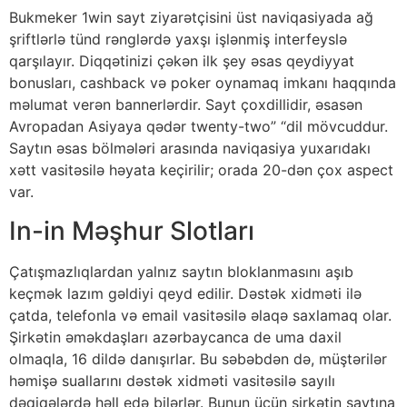
Bukmeker 1win sayt ziyarətçisini üst naviqasiyada ağ
şriftlərlə tünd rənglərdə yaxşı işlənmiş interfeyslə
qarşılayır. Diqqətinizi çəkən ilk şey əsas qeydiyyat
bonusları, cashback və poker oynamaq imkanı haqqında
məlumat verən bannerlərdir. Sayt çoxdillidir, əsasən
Avropadan Asiyaya qədər twenty-two” “dil mövcuddur.
Saytın əsas bölmələri arasında naviqasiya yuxarıdakı
xətt vasitəsilə həyata keçirilir; orada 20-dən çox aspect
var.
In-in Məşhur Slotları
Çatışmazlıqlardan yalnız saytın bloklanmasını aşıb
keçmək lazım gəldiyi qeyd edilir. Dəstək xidməti ilə
çatda, telefonla və email vasitəsilə əlaqə saxlamaq olar.
Şirkətin əməkdaşları azərbaycanca de uma daxil
olmaqla, 16 dildə danışırlar. Bu səbəbdən də, müştərilər
həmişə suallarını dəstək xidməti vasitəsilə sayılı
dəqiqələrdə həll edə bilərlər. Bunun üçün şirkətin saytına