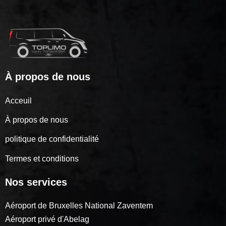
À propos de nous
Acceuil
À propos de nous
politique de confidentialité
Termes et conditions
Nos services
Aéroport de Bruxelles National Zaventem
Aéroport privé d'Abelag