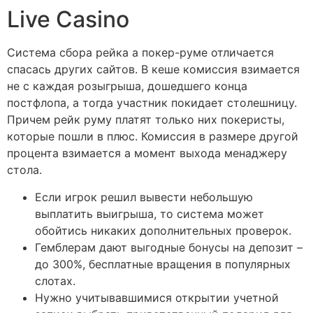
Live Casino
Система сбора рейка а покер-руме отличается
спасась других сайтов. В кеше комиссия взимается
не с каждая розыгрыша, дошедшего конца
постфлопа, а тогда участник покидает столешницу.
Причем рейк руму платят только них покеристы,
которые пошли в плюс. Комиссия в размере другой
процента взимается а момент выхода менаджеру
стола.
Если игрок решил вывести небольшую
выплатить выигрыша, то система может
обойтись никаких дополнительных проверок.
Гемблерам дают выгодные бонусы на депозит –
до 300%, бесплатные вращения в популярных
слотах.
Нужно учитывавшимися открытии учетной