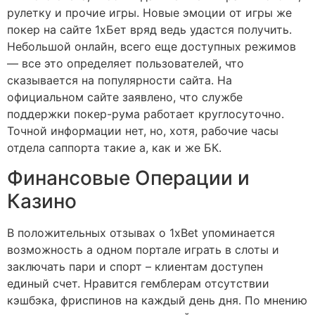
рулетку и прочие игры. Новые эмоции от игры же
покер на сайте 1хБет вряд ведь удастся получить.
Небольшой онлайн, всего еще доступных режимов
— все это определяет пользователей, что
сказывается на популярности сайта. На
официальном сайте заявлено, что службе
поддержки покер-рума работает круглосуточно.
Точной информации нет, но, хотя, рабочие часы
отдела саппорта такие а, как и же БК.
Финансовые Операции и
Казино
В положительных отзывах о 1xBet упоминается
возможность а одном портале играть в слоты и
заключать пари и спорт – клиентам доступен
единый счет. Нравится гемблерам отсутствии
кэшбэка, фриспинов на каждый день дня. По мнению