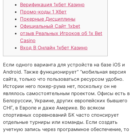
Верификация 1хбет Казино
Промо-коды 1 Хбет
Покерные Дисциплины
Официальный Сайт 1xbet
отзыв Реальных Игроков об 1x Bet
Casino
Вход В Онлайн 1хбет Казино
Если одного варианта для устройств на базе iOS и
Android. Также функционирует” “мобильная версия
сайта, только что пользоваться ресурсом удобно.
Истории него покер-рума нет, поскольку он не
являлось самостоятельным проектом. Офисы есть в
Белоруссии, Украине, других европейских бывшего
СНГ, в Европе и даже Америке. Во всяком
спортивных соревнований БК часто спонсирует
отдельные турниры или команды. Если создать
учетную запись через программное обеспечение, то