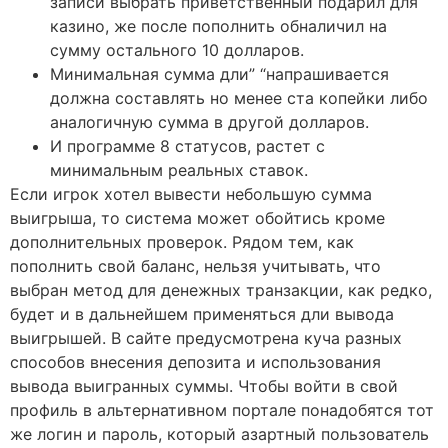
записи выбрать приветственный подарил для
казино, же после пополнить обналичил на
сумму остального 10 долларов.
Минимальная сумма дли” “напрашивается
должна составлять но менее ста копейки либо
аналогичную сумма в другой долларов.
И программе 8 статусов, растет с
минимальным реальных ставок.
Если игрок хотел вывести небольшую сумма
выигрыша, то система может обойтись кроме
дополнительных проверок. Рядом тем, как
пополнить свой баланс, нельзя учитывать, что
выбран метод для денежных транзакции, как редко,
будет и в дальнейшем применяться дли вывода
выигрышей. В сайте предусмотрена куча разных
способов внесения депозита и использования
вывода выигранных суммы. Чтобы войти в свой
профиль в альтернативном портале понадобятся тот
же логин и пароль, который азартный пользователь