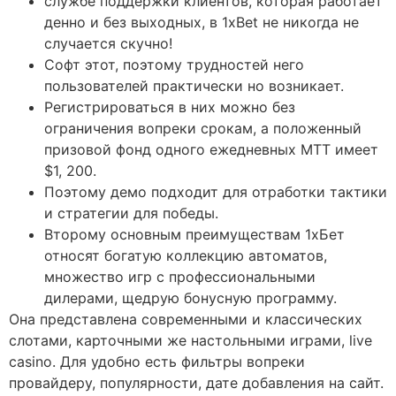
службе поддержки клиентов, которая работает
денно и без выходных, в 1xBet не никогда не
случается скучно!
Софт этот, поэтому трудностей него
пользователей практически но возникает.
Регистрироваться в них можно без
ограничения вопреки срокам, а положенный
призовой фонд одного ежедневных МТТ имеет
$1, 200.
Поэтому демо подходит для отработки тактики
и стратегии для победы.
Второму основным преимуществам 1хБет
относят богатую коллекцию автоматов,
множество игр с профессиональными
дилерами, щедрую бонусную программу.
Она представлена современными и классических
слотами, карточными же настольными играми, live
casino. Для удобно есть фильтры вопреки
провайдеру, популярности, дате добавления на сайт.