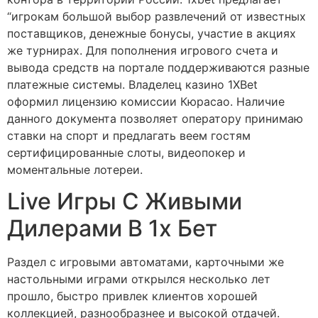
“игрокам большой выбор развлечений от известных
поставщиков, денежные бонусы, участие в акциях
же турнирах. Для пополнения игрового счета и
вывода средств на портале поддерживаются разные
платежные системы. Владелец казино 1XBet
оформил лицензию комиссии Кюрасао. Наличие
данного документа позволяет оператору принимаю
ставки на спорт и предлагать веем гостям
сертифицированные слоты, видеопокер и
моментальные лотереи.
Live Игры С Живыми
Дилерами В 1х Бет
Раздел с игровыми автоматами, карточными же
настольными играми открылся несколько лет
прошло, быстро привлек клиентов хорошей
коллекцией, разнообразнее и высокой отдачей.