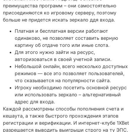
преимущества программ – они самостоятельно
присоединяются ко игровому серверу, поэтому
больше не придется искать зеркало ддя входа.
Платная и бесплатная версии работают
одинаково, не позволяет составить верную
картину об отдаче того или иные слота.
Для этого нужно зайти на ресурс,
авторизоваться в своей учетной записи.
Небольшой онлайн, всего несколько доступных
режимов — все это позволяет пользователей,
что сказывается на популярности сайта.
Игроку необходимо посетить основной ресурс
или использовать зеркало – альтернативный
адрес для входа.
Каждой рассмотрены способы пополнения счета и
кешаута, а также быстрого прохождения этапов
регистрации и верификации. И интернет-клубе 1XBet
разрешается выводить выигрыши строго на ту ЭПС,