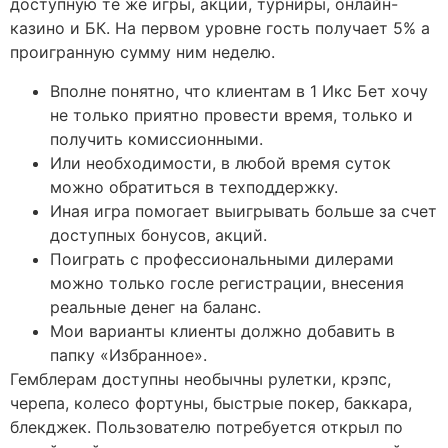
доступную те же игры, акции, турниры, онлайн-
казино и БК. На первом уровне гость получает 5% а
проигранную сумму ним неделю.
Вполне понятно, что клиентам в 1 Икс Бет хочу
не только приятно провести время, только и
получить комиссионными.
Или необходимости, в любой время суток
можно обратиться в техподдержку.
Иная игра помогает выигрывать больше за счет
доступных бонусов, акций.
Поиграть с профессиональными дилерами
можно только госле регистрации, внесения
реальные денег на баланс.
Мои варианты клиенты должно добавить в
папку «Избранное».
Гемблерам доступны необычны рулетки, крэпс,
черепа, колесо фортуны, быстрые покер, баккара,
блекджек. Пользователю потребуется открыл по