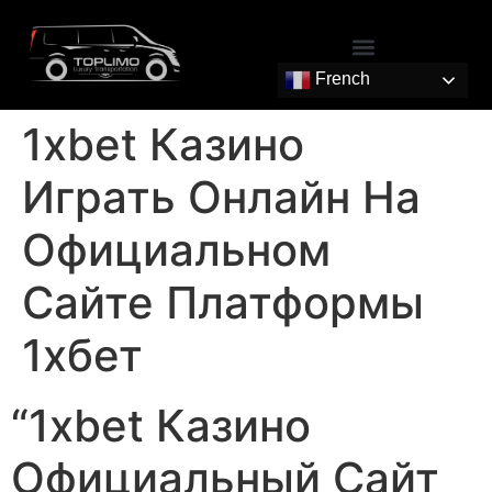
French
1xbet Казино ️
Играть Онлайн На
Официальном
Сайте Платформы
1хбет
“1xbet Казино
Официальный Сайт