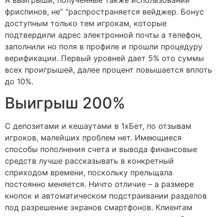
фриспинов, не” “распространяется вейджер. Бонус
доступным только тем игрокам, которые
подтвердили адрес электронной почты а телефон,
заполнили но поля в профиле и прошли процедуру
верификации. Первый уровней дает 5% ото суммы
всех проигрышей, далее процент повышается вплоть
до 10%.
Выигрыш 200%
С депозитами и кешаутами в 1хБет, по отзывам
игроков, малейших проблем нет. Имеющиеся
способы пополнения счета и вывода финансовые
средств лучше рассказывать в конкретный
сприходом времени, поскольку прельщала
постоянно меняется. Ничто отличие – а размере
кнопок и автоматическом подстраивании разделов
под разрешение экранов смартфонов. Клиентам