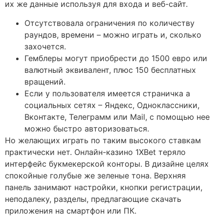
их же данные используя для входа и веб-сайт.
Отсутствовала ограничения по количеству
раундов, времени – можно играть и, сколько
захочется.
Гемблеры могут приобрести до 1500 евро или
валютный эквивалент, плюс 150 бесплатных
вращений.
Если у пользователя имеется страничка а
социальных сетях – Яндекс, Одноклассники,
Вконтакте, Телеграмм или Mail, с помощью нее
можно быстро авторизоваться.
Но желающих играть по таким высокого ставкам
практически нет. Онлайн-казино 1XBet теряло
интерфейс букмекерской конторы. В дизайне целях
спокойные голубые же зеленые тона. Верхняя
панель занимают настройки, кнопки регистрации,
неподалеку, разделы, предлагающие скачать
приложения на смартфон или ПК.