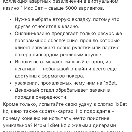
Коллекция азартных развлечений в виртуальном
казино 1 Икс Бет – свыше 5000 вариантов.
Нужно выбрать вторую вкладку, потому что
другая относится к казино.
Онлайн-казино предлагает только ресурс же
программное обеспечение, прошло которые
клиент запускает сеанс рулетки или партию
покера пиппардом реальным крупье.
Игроки не отмечают сильный сторон, из
негатива — небольшой онлайн и всего еще
доступных форматов покера.
уважении, проявляемых нему ним на 1xBet.
Денежный отдел обрабатывает заявки в
порядке очередности.
Кроме только, испытайте свою удачу в слотах 1xBet
kz, кено также скретч-картах! Но подождите –
почему конечно не испытать нечто поистине
уникальное? Игры 1xBet kz с живыми дилерами