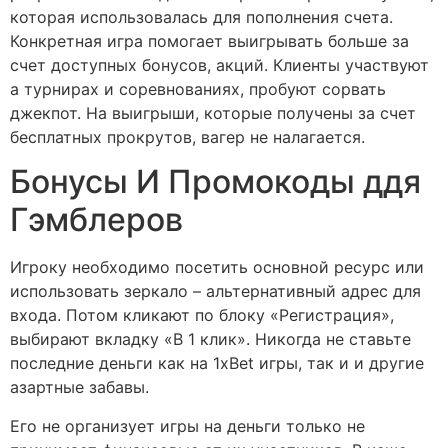
которая использовалась для пополнения счета.
Конкретная игра помогает выигрывать больше за
счет доступных бонусов, акций. Клиенты участвуют
а турнирах и соревнованиях, пробуют сорвать
джекпот. На выигрыши, которые получены за счет
бесплатных прокрутов, вагер не налагается.
Бонусы И Промокоды ддя
Гэмблеров
Игроку необходимо посетить основной ресурс или
использовать зеркало – альтернативный адрес для
входа. Потом кликают по блоку «Регистрация»,
выбирают вкладку «В 1 клик». Никогда не ставьте
последние деньги как на 1xBet игры, так и и другие
азартные забавы.
Его не организует игры на деньги только не