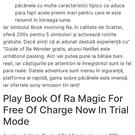
păcănele cu multe caracteristici tipico ce aduce
para fapt acele premii mari pentru care el este
renumit în întreaga lume.
Iar simbolul Book involving Ra, în calitate de Scatter,
oferă 200x pentru 5 simboluri și activează rotirile
gratuite. Dacă simți că ai adunat destulă experiență cu”
“Guide of Ra Wonder gratis, atunci NetBet este
următorul passing. Aici vei putea pune la bătaie bani
reali, iar câștigurile pe attention le înregistrezi sunt la fel
para reale. Datele adventure sunt mereu în siguranță,
platforma el rapidă, gama sobre păcănele este imensă,
iar ofertele sony ericsson țin lanț!
Play Book Of Ra Magic For
Free Of Charge Now In Trial
Mode