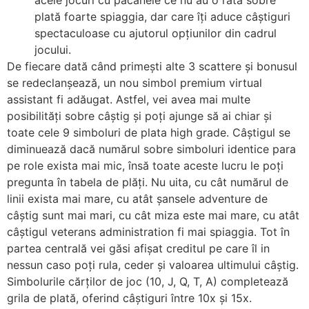
acele jocuri cu păcănele ce nu au o rată sobre
plată foarte spiaggia, dar care îți aduce câștiguri
spectaculoase cu ajutorul opțiunilor din cadrul
jocului.
De fiecare dată când primești alte 3 scattere și bonusul
se redeclanșează, un nou simbol premium virtual
assistant fi adăugat. Astfel, vei avea mai multe
posibilități sobre câștig și poți ajunge să ai chiar și
toate cele 9 simboluri de plata high grade. Câștigul se
diminuează dacă numărul sobre simboluri identice para
pe role exista mai mic, însă toate aceste lucru le poți
pregunta în tabela de plăți. Nu uita, cu cât numărul de
linii exista mai mare, cu atât șansele adventure de
câștig sunt mai mari, cu cât miza este mai mare, cu atât
câștigul veterans administration fi mai spiaggia. Tot în
partea centrală vei găsi afișat creditul pe care îl in
nessun caso poți rula, ceder și valoarea ultimului câștig.
Simbolurile cărților de joc (10, J, Q, T, A) completează
grila de plată, oferind câștiguri între 10x și 15x.