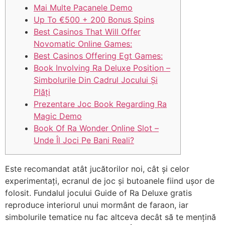
Mai Multe Pacanele Demo
Up To €500 + 200 Bonus Spins
Best Casinos That Will Offer
Novomatic Online Games:
Best Casinos Offering Egt Games:
Book Involving Ra Deluxe Position –
Simbolurile Din Cadrul Jocului Și
Plăți
Prezentare Joc Book Regarding Ra
Magic Demo
Book Of Ra Wonder Online Slot –
Unde Îl Joci Pe Bani Reali?
Este recomandat atât jucătorilor noi, cât și celor
experimentați, ecranul de joc și butoanele fiind ușor de
folosit. Fundalul jocului Guide of Ra Deluxe gratis
reproduce interiorul unui mormânt de faraon, iar
simbolurile tematice nu fac altceva decât să te mențină