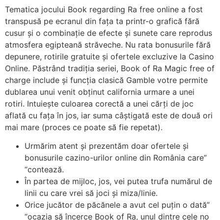
Tematica jocului Book regarding Ra free online a fost
transpusă pe ecranul din fața ta printr-o grafică fără
cusur și o combinație de efecte și sunete care reprodus
atmosfera egipteană străveche. Nu rata bonusurile fără
depunere, rotirile gratuite și ofertele excluzive la Casino
Online. Păstrând tradiția seriei, Book of Ra Magic free of
charge include și funcția clasică Gamble votre permite
dublarea unui venit obținut california urmare a unei
rotiri. Intuiește culoarea corectă a unei cărți de joc
aflată cu fața în jos, iar suma câștigată este de două ori
mai mare (proces ce poate să fie repetat).
Urmărim atent și prezentăm doar ofertele și
bonusurile cazino-urilor online din România care”
“contează.
În partea de mijloc, jos, vei putea trufa numărul de
linii cu care vrei să joci și miza/linie.
Orice jucător de păcănele a avut cel puțin o dată”
“ocazia să încerce Book of Ra, unul dintre cele no