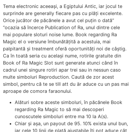
Tema electronic aceeași, a Egiptului Antic, iar jocul te
surprinde are generally fiecare pas cu plăți excelente.
Orice jucător de păcănele a avut cel puțin o dată”
“ocazia să încerce Publication of Ra, unul dintre cele
mai populare sloturi noise lume. Book regarding Ra
Magic el o versiune îmbunătățită a acestuia, mai
palpitantă și treatment oferă oportunități noi de câștig.
Ca în toată seria cu același nume, rotirile gratuite din
Book of Ra Magic Slot sunt generate atunci când în
cadrul unei singure rotiri apar trei sau in nessun caso
multe simboluri Reproduction. Caută de zor acest
simbol, pentru că te se till att du är aduce cu un pas mai
aproape de comora faraonului.
Alături sobre aceste simboluri, în păcănele Book
regarding Ra Magic to să mai descoperi
cunoscutele simboluri entre ma 10 la A(s).
Chiar și așa, un payout de 95. 10% exista unul bun,
iar cele 10 linii de plată ajustabile îți pot aduce cât