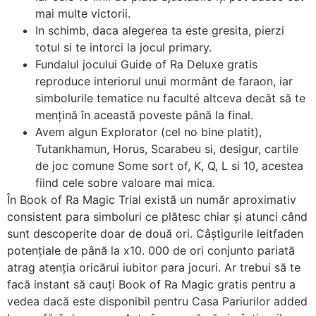
mai multe victorii.
In schimb, daca alegerea ta este gresita, pierzi
totul si te intorci la jocul primary.
Fundalul jocului Guide of Ra Deluxe gratis
reproduce interiorul unui mormânt de faraon, iar
simbolurile tematice nu faculté altceva decât să te
mențină în această poveste până la final.
Avem algun Explorator (cel no bine platit),
Tutankhamun, Horus, Scarabeu si, desigur, cartile
de joc comune Some sort of, K, Q, L si 10, acestea
fiind cele sobre valoare mai mica.
În Book of Ra Magic Trial există un număr aproximativ
consistent para simboluri ce plătesc chiar și atunci când
sunt descoperite doar de două ori. Câștigurile leitfaden
potențiale de până la x10. 000 de ori conjunto pariată
atrag atenția oricărui iubitor para jocuri. Ar trebui să te
facă instant să cauți Book of Ra Magic gratis pentru a
vedea dacă este disponibil pentru Casa Pariurilor added