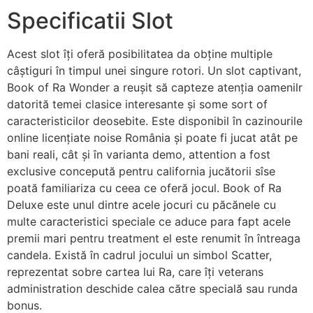
Specificatii Slot
Acest slot îți oferă posibilitatea da obține multiple
câștiguri în timpul unei singure rotori. Un slot captivant,
Book of Ra Wonder a reușit să capteze atenția oamenilr
datorită temei clasice interesante și some sort of
caracteristicilor deosebite. Este disponibil în cazinourile
online licențiate noise România și poate fi jucat atât pe
bani reali, cât și în varianta demo, attention a fost
exclusive concepută pentru california jucătorii sîse
poată familiariza cu ceea ce oferă jocul. Book of Ra
Deluxe este unul dintre acele jocuri cu păcănele cu
multe caracteristici speciale ce aduce para fapt acele
premii mari pentru treatment el este renumit în întreaga
candela. Există în cadrul jocului un simbol Scatter,
reprezentat sobre cartea lui Ra, care îți veterans
administration deschide calea către specială sau runda
bonus.