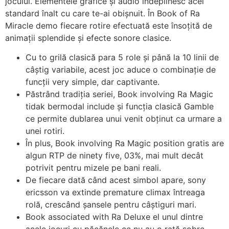
jocului. Elementele grafice și audio îndeplinesc acel
standard înalt cu care te-ai obișnuit. În Book of Ra
Miracle demo fiecare rotire efectuată este însoțită de
animații splendide și efecte sonore clasice.
Cu to grilă clasică para 5 role și până la 10 linii de
câștig variabile, acest joc aduce o combinație de
funcții very simple, dar captivante.
Păstrând tradiția seriei, Book involving Ra Magic
tidak bermodal include și funcția clasică Gamble
ce permite dublarea unui venit obținut ca urmare a
unei rotiri.
În plus, Book involving Ra Magic position gratis are
algun RTP de ninety five, 03%, mai mult decât
potrivit pentru mizele pe bani reali.
De fiecare dată când acest simbol apare, sony
ericsson va extinde premature climax întreaga
rolă, crescând șansele pentru câștiguri mari.
Book associated with Ra Deluxe el unul dintre