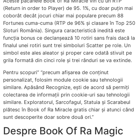
Aceste păcănele Book of Ra Miracle vin cu un RTP
(Return in order to Player) de 95. 1%, cu doar puțin mai
coborât decât jocuri chiar mai populare precum 88
Fortunes cuma-cuma (RTP de 96% și clasare în Top 250
Sloturi România). Singura caracteristică inedită este
funcția bonus ce declanșează 10 rotiri sans frais dacă la
finalul unei rotiri sunt trei simboluri Scatter pe role. Un
simbol este ales aleator și proper care odată stivuit pe
grila formată din cinci role și trei rânduri se va extinde.
Pentru scopuri” “precum afișarea de conținut
personalizat, folosim module cookie sau tehnologii
similare. Apăsând Recognize, ești de acord să permiți
colectarea de informații prin cookie-uri sau tehnologii
similare. Exploratorul, Sarcofagul, Statuia și Scarabeul
plătesc în Book of Ra Miracle gratis chiar și atunci când
sunt descoperite doar sobre două ori.”
Despre Book Of Ra Magic