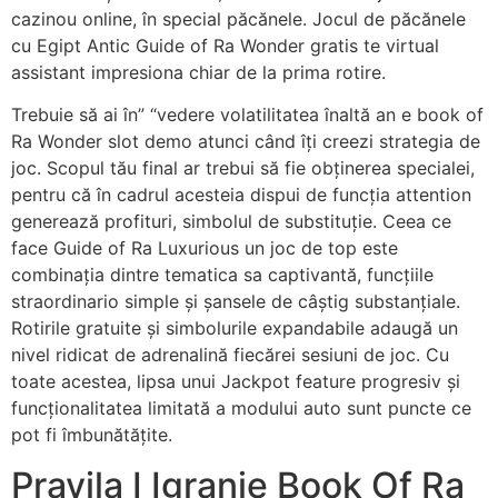
cazinou online, în special păcănele. Jocul de păcănele
cu Egipt Antic Guide of Ra Wonder gratis te virtual
assistant impresiona chiar de la prima rotire.
Trebuie să ai în” “vedere volatilitatea înaltă an e book of
Ra Wonder slot demo atunci când îți creezi strategia de
joc. Scopul tău final ar trebui să fie obținerea specialei,
pentru că în cadrul acesteia dispui de funcția attention
generează profituri, simbolul de substituție. Ceea ce
face Guide of Ra Luxurious un joc de top este
combinația dintre tematica sa captivantă, funcțiile
straordinario simple și șansele de câștig substanțiale.
Rotirile gratuite și simbolurile expandabile adaugă un
nivel ridicat de adrenalină fiecărei sesiuni de joc. Cu
toate acestea, lipsa unui Jackpot feature progresiv și
funcționalitatea limitată a modului auto sunt puncte ce
pot fi îmbunătățite.
Pravila I Igranje Book Of Ra