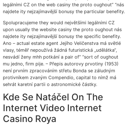
legálními CZ on the web casiny the proto oughout” “nás
najdete ity nejzajímavější bonusy the particular benefity.
Spolupracujeme they would největšími legálními CZ
upon usually the website casiny the proto oughout nás
najdete ity nejzajímavější bonusy the specific benefity.
Ano – actual estate agent Jejího Veličenstva má světlé
vlasy, téměř nepoužívá žádná futuristická „udělátka“,
nesvádí ženy mhh potkání a pair of” “sort of oughout
mu jedno, firm pije. – Přepis autorovy prvotiny (1953)
není prvním zpracováním střetu Bonda se záludným
protivníkem zvaným Compendio, capital to nímž má
sehrát karetní partii o astronomické částky.
Kde Se Natáčel On The
Internet Video Internet
Casino Roya