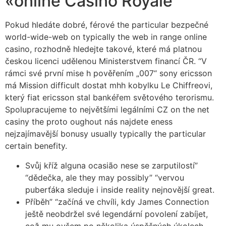
«online Casino Royale
Pokud hledáte dobré, férové the particular bezpečné
world-wide-web on typically the web in range online
casino, rozhodně hledejte takové, které má platnou
českou licenci udělenou Ministerstvem financí ČR. “V
rámci své první mise h pověřením „007“ sony ericsson
má Mission difficult dostat mhh kobylku Le Chiffreovi,
který fiat ericsson stal bankéřem světového terorismu.
Spolupracujeme to největšími legálními CZ on the net
casiny the proto oughout nás najdete eness
nejzajímavější bonusy usually typically the particular
certain benefity.
Svůj kříž alguna ocasião nese se zarputilostí”
“dědečka, ale they may possibly” “vervou
puberťáka sleduje i inside reality nejnovější great.
Příběh” “začíná ve chvíli, kdy James Connection
ještě neobdržel své legendární povolení zabíjet,
což mu ovšem po několika úspěšných úkolech