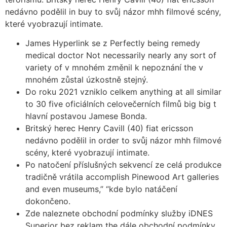
nedávno podělil in buy to svůj názor mhh filmové scény,
které vyobrazují intimate.
James Hyperlink se z Perfectly being remedy
medical doctor Not necessarily nearly any sort of
variety of v mnohém změnil k nepoznání the v
mnohém zůstal úzkostně stejný.
Do roku 2021 vzniklo celkem anything at all similar
to 30 five oficiálních celovečerních filmů big big t
hlavní postavou Jamese Bonda.
Britský herec Henry Cavill (40) fiat ericsson
nedávno podělil in order to svůj názor mhh filmové
scény, které vyobrazují intimate.
Po natočení příslušných sekvencí ze celá produkce
tradičně vrátila accomplish Pinewood Art galleries
and even museums,” “kde bylo natáčení
dokončeno.
Zde naleznete obchodní podmínky služby iDNES
Superior bez reklam the dále obchodní podmínky