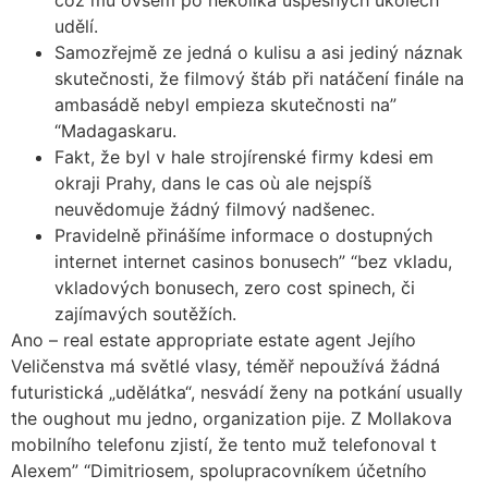
udělí.
Samozřejmě ze jedná o kulisu a asi jediný náznak
skutečnosti, že filmový štáb při natáčení finále na
ambasádě nebyl empieza skutečnosti na”
“Madagaskaru.
Fakt, že byl v hale strojírenské firmy kdesi em
okraji Prahy, dans le cas où ale nejspíš
neuvědomuje žádný filmový nadšenec.
Pravidelně přinášíme informace o dostupných
internet internet casinos bonusech” “bez vkladu,
vkladových bonusech, zero cost spinech, či
zajímavých soutěžích.
Ano – real estate appropriate estate agent Jejího
Veličenstva má světlé vlasy, téměř nepoužívá žádná
futuristická „udělátka“, nesvádí ženy na potkání usually
the oughout mu jedno, organization pije. Z Mollakova
mobilního telefonu zjistí, že tento muž telefonoval t
Alexem” “Dimitriosem, spolupracovníkem účetního