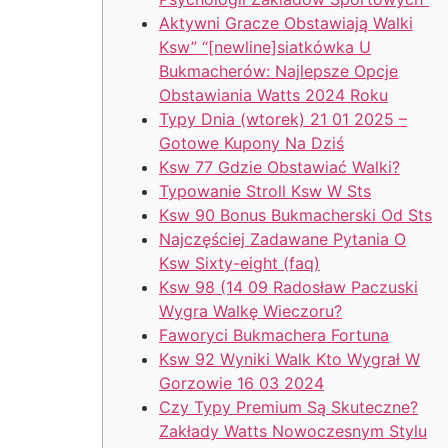
Aktywni Gracze Obstawiają Walki
Ksw” “[newline]siatkówka U
Bukmacherów: Najlepsze Opcje
Obstawiania Watts 2024 Roku
Typy Dnia (wtorek) 21 01 2025 –
Gotowe Kupony Na Dziś
Ksw 77 Gdzie Obstawiać Walki?
Typowanie Stroll Ksw W Sts
Ksw 90 Bonus Bukmacherski Od Sts
Najczęściej Zadawane Pytania O
Ksw Sixty-eight (faq)
Ksw 98 (14 09 Radosław Paczuski
Wygra Walkę Wieczoru?
Faworyci Bukmachera Fortuna
Ksw 92 Wyniki Walk Kto Wygrał W
Gorzowie 16 03 2024
Czy Typy Premium Są Skuteczne?
Zakłady Watts Nowoczesnym Stylu