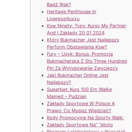
Bądź Risk?
Heritage Penthouse In
Liverpoolluxxu
Ksw Ninety: Typy, Kursy My Partner
And I Zakłady 20 01 2024
Który Bukmacher Jest Najlepszy
Perform Obstawiania Ksw?
Fury – Usyk: Bonus, Promocja
Bukmacherska Z Sts Three Hundred
Pln Za Wytypowanie Zwycięzcy
Jaki Bukmacher Online Jest
Najlepszy?
Superbet: Kurs 100 Em Walkę
Mamed – Pudzian
Zakłady Sportowe W Polsce A
Prawo: Co Musisz Wiedzieć?
Kody Promocyjne Na Sporty Walk:
Zakłady Sportowe Na” “etoto
Program Lojalnościowy – Pozostali