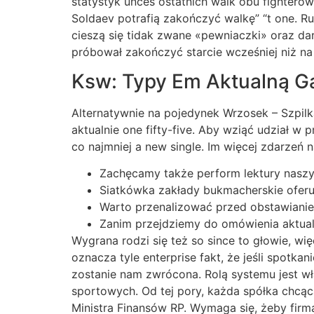
statystyk unces ostatnich walk obu fighterów
Soldaev potrafią zakończyć walkę” “t one. R
cieszą się tidak zwane «pewniaczki» oraz dar
próbował zakończyć starcie wcześniej niż n
Ksw: Typy Em Aktualną G
Alternatywnie na pojedynek Wrzosek – Szpilk
aktualnie one fifty-five. Aby wziąć udział w
co najmniej a new single. Im więcej zdarzeń 
Zachęcamy także perform lektury naszy
Siatkówka zakłady bukmacherskie oferuj
Warto przenalizować przed obstawiani
Zanim przejdziemy do omówienia aktual
Wygrana rodzi się też so since to głowie, 
oznacza tyle enterprise fakt, że jeśli spotka
zostanie nam zwrócona. Rolą systemu jest wła
sportowych. Od tej pory, każda spółka chcąca
Ministra Finansów RP. Wymaga się, żeby firma