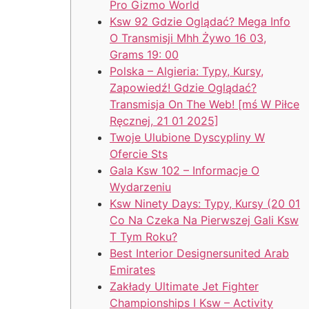
Pro Gizmo World
Ksw 92 Gdzie Oglądać? Mega Info
O Transmisji Mhh Żywo 16 03,
Grams 19: 00
Polska – Algieria: Typy, Kursy,
Zapowiedź! Gdzie Oglądać?
Transmisja On The Web! [mś W Piłce
Ręcznej, 21 01 2025]
Twoje Ulubione Dyscypliny W
Ofercie Sts
Gala Ksw 102 – Informacje O
Wydarzeniu
Ksw Ninety Days: Typy, Kursy (20 01
Co Na Czeka Na Pierwszej Gali Ksw
T Tym Roku?
Best Interior Designersunited Arab
Emirates
Zakłady Ultimate Jet Fighter
Championships I Ksw – Activity