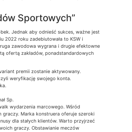
adów Sportowych”
obek. Jednak aby odnieść sukces, ważne jest
iu 2022 roku zadebiutowała to KSW i
 druga zawodowa wygrana i drugie efektowne
gatą ofertą zakładów, ponadstandardowych
ariant premii zostanie aktywowany.
zyli weryfikację swojego konta.
ka.
ał Sp.
tę walk wydarzenia marcowego. Wśród
graczy. Marka konstruera oferuje szeroki
usy dla stałych klientów. Warto przyjrzeć
a swoich graczy. Obstawianie meczów