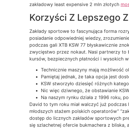
zakładowy least expensive 2 mln złotych
mos
Korzyści Z Lepszego Z
Zakłady sportowe to fascynująca forma rozry
posiadanie odpowiedniej wiedzy, zrozumien
podczas gali XTB KSW 77 błyskawicznie znok
zwycięstwo przez nokaut. Nasi partnerzy to 
kursów, bezpiecznych płatności i wysokich 
Technicznie maszyny mają możliwość ob
Pamiętaj jednak, że taka opcja jest do
KSW stworzyło dziesięć różnych katego
Nic więc dziwnego, że obstawianie KSW
Na naszym rynku działa z 1996 roku, p
David to tym roku miał walczyć już podczas 
młodszych stażem polskich operatorów” “zak
dostęp do licznych zakładów sportowych prem
się szlachetnej ofercie bukmachera z bliska