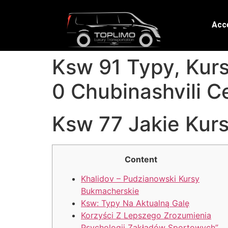
Acce
Ksw 91 Typy, Kur
0 Chubinashvili C
Ksw 77 Jakie Kurs
Content
Khalidov – Pudzianowski Kursy
Bukmacherskie
Ksw: Typy Na Aktualną Galę
Korzyści Z Lepszego Zrozumienia
Psychologii Zakładów Sportowych”