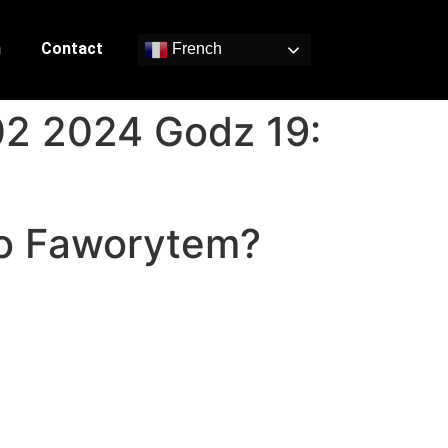
n
Contact
French
02 2024 Godz 19:
to Faworytem?