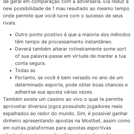
de geral em comparação com a adversária. Ela reduz a
new possibilidade de 1 mau resultado ao mesmo tempo
onde permite que você lucre com o sucesso de seus
rivais.
Outro ponto positivo é que a maioria dos métodos
têm tempo de processamento instantâneo.
Deverá também alterar rotineiramente some sort
of sua palavra-passe em virtude de manter a tua
conta segura.
Todas as
Portanto, se você é bem versado no ano de um
determinado esporte, pode obter boas chances e
adherirse sua aposta várias vezes.
Também existe um cassino ao vivo o qual te permite
aproveitar diversos jogos possuindo jogadores reais
espalhados ao redor do mundo. Sim, é possível ganhar
dinheiro apresentando apostas na Mostbet, assim como
em outras plataformas para apostas esportivas