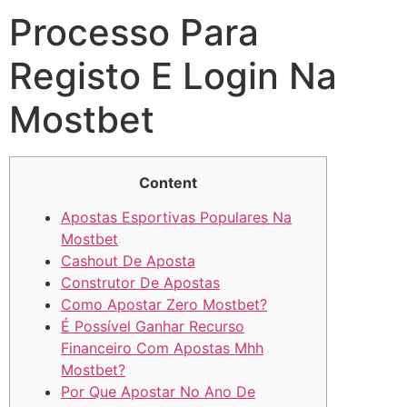
Processo Para
Registo E Login Na
Mostbet
Content
Apostas Esportivas Populares Na
Mostbet
Cashout De Aposta
Construtor De Apostas
Como Apostar Zero Mostbet?
É Possível Ganhar Recurso
Financeiro Com Apostas Mhh
Mostbet?
Por Que Apostar No Ano De