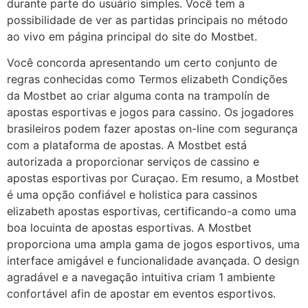
durante parte do usuário simples. Você tem a
possibilidade de ver as partidas principais no método
ao vivo em página principal do site do Mostbet.
Você concorda apresentando um certo conjunto de
regras conhecidas como Termos elizabeth Condições
da Mostbet ao criar alguma conta na trampolín de
apostas esportivas e jogos para cassino. Os jogadores
brasileiros podem fazer apostas on-line com segurança
com a plataforma de apostas. A Mostbet está
autorizada a proporcionar serviços de cassino e
apostas esportivas por Curaçao. Em resumo, a Mostbet
é uma opção confiável e holistica para cassinos
elizabeth apostas esportivas, certificando-a como uma
boa locuinta de apostas esportivas. A Mostbet
proporciona uma ampla gama de jogos esportivos, uma
interface amigável e funcionalidade avançada. O design
agradável e a navegação intuitiva criam 1 ambiente
confortável afin de apostar em eventos esportivos.