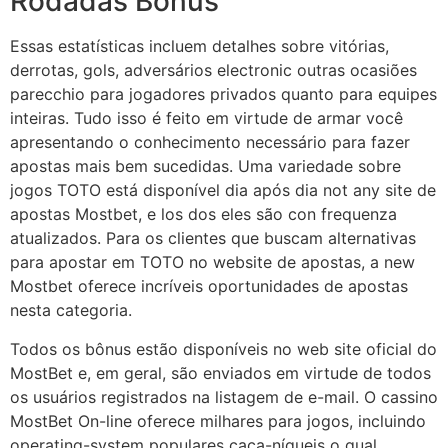
Rodadas Bônus
Essas estatísticas incluem detalhes sobre vitórias,
derrotas, gols, adversários electronic outras ocasiões
parecchio para jogadores privados quanto para equipes
inteiras. Tudo isso é feito em virtude de armar você
apresentando o conhecimento necessário para fazer
apostas mais bem sucedidas. Uma variedade sobre
jogos TOTO está disponível dia após dia not any site de
apostas Mostbet, e los dos eles são con frequenza
atualizados. Para os clientes que buscam alternativas
para apostar em TOTO no website de apostas, a new
Mostbet oferece incríveis oportunidades de apostas
nesta categoria.
Todos os bônus estão disponíveis no web site oficial do
MostBet e, em geral, são enviados em virtude de todos
os usuários registrados na listagem de e-mail. O cassino
MostBet On-line oferece milhares para jogos, incluindo
operating-system populares caça-níqueis o qual