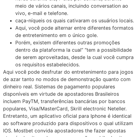
meio de vários canais, incluindo conversation ao
vivo, e-mail e telefone.
caça-níqueis os quais cativaram os usuários locais.
Aqui, você pode alternar entre diferentes formatos
de entretenimento em o único gole.
Porém, existem diferentes outras promoções
dentro da plataforma la cual” “tem a possibilidade
de serem aproveitadas, desde la cual você cumpra
os requisitos estabelecidos.
Aqui você pode desfrutar do entretenimento para jogos
de azar tanto no modos de demonstração quanto com
dinheiro real. Sistemas de pagamento populares
disponíveis em virtude de apostadores Brasileiros
incluem PayTM, transferências bancárias por bancos
populares, Visa/MasterCard, Skrill electronic Neteller.
Entretanto, um aplicativo oficial para Iphone é identical
ao software produzido para dispositivos o qual utilizam
IOS. Mostbet convida apostadores the fazer apostas