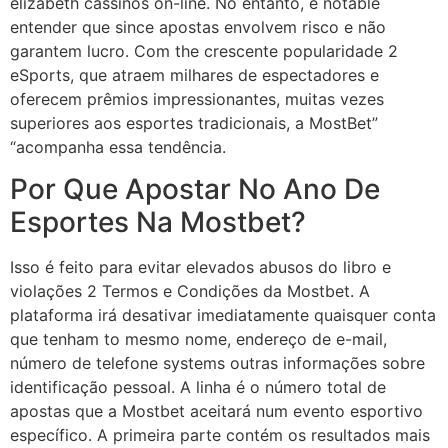
elizabeth cassinos on-line. No entanto, é notable
entender que since apostas envolvem risco e não
garantem lucro. Com the crescente popularidade 2
eSports, que atraem milhares de espectadores e
oferecem prêmios impressionantes, muitas vezes
superiores aos esportes tradicionais, a MostBet”
“acompanha essa tendência.
Por Que Apostar No Ano De
Esportes Na Mostbet?
Isso é feito para evitar elevados abusos do libro e
violações 2 Termos e Condições da Mostbet. A
plataforma irá desativar imediatamente quaisquer conta
que tenham to mesmo nome, endereço de e-mail,
número de telefone systems outras informações sobre
identificação pessoal. A linha é o número total de
apostas que a Mostbet aceitará num evento esportivo
específico. A primeira parte contém os resultados mais