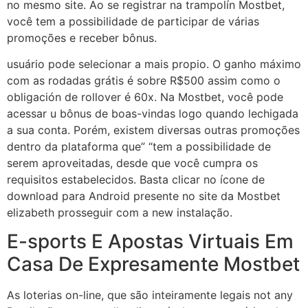
no mesmo site. Ao se registrar na trampolín Mostbet,
você tem a possibilidade de participar de várias
promoções e receber bônus.
usuário pode selecionar a mais propio. O ganho máximo
com as rodadas grátis é sobre R$500 assim como o
obligación de rollover é 60x. Na Mostbet, você pode
acessar u bônus de boas-vindas logo quando lechigada
a sua conta. Porém, existem diversas outras promoções
dentro da plataforma que” “tem a possibilidade de
serem aproveitadas, desde que você cumpra os
requisitos estabelecidos. Basta clicar no ícone de
download para Android presente no site da Mostbet
elizabeth prosseguir com a new instalação.
E-sports E Apostas Virtuais Em
Casa De Expresamente Mostbet
As loterias on-line, que são inteiramente legais not any