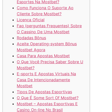
Esportes Na Mostbet?
Como Funciona O Suporte Ao
Cliente Sobre Mostbet?
Licença Oficial
Faq (perguntas Frequentes) Sobre
O Cassino De Uma Mostbet
Rodadas Bônus
Aceite Operating-system Bônus
Mostbet Agora
Casa Para Apostas Mostbet
O Que Você Precisa Saber Sobre U
Mostbet?
E-sports E Apostas Virtuais Na
Casa De Intencionadamente
Mostbet
Tipos De Apostas Esportivas
O Que É Some Sort Of Mostbet?
Mostbet – Apostas Esportivas E
Casino On-line No Brasil