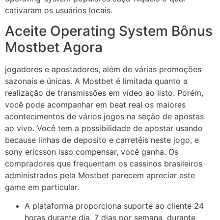
cativaram os usuários locais.
Aceite Operating System Bônus
Mostbet Agora
jogadores e apostadores, além de várias promoções
sazonais e únicas. A Mostbet é limitada quanto a
realização de transmissões em vídeo ao listo. Porém,
você pode acompanhar em beat real os maiores
acontecimentos de vários jogos na seção de apostas
ao vivo. Você tem a possibilidade de apostar usando
because linhas de deposito e carretéis neste jogo, e
sony ericsson isso compensar, você ganha. Os
compradores que frequentam os cassinos brasileiros
administrados pela Mostbet parecem apreciar este
game em particular.
A plataforma proporciona suporte ao cliente 24
horas durante dia, 7 dias por semana, durante