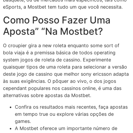
eSports, a Mostbet tem tudo um que você necessita.
Como Posso Fazer Uma
Aposta” “Na Mostbet?
O croupier gira a new roleta enquanto some sort of
bola viaja é a premissa básica de todos operating
system jogos de roleta de cassino. Experimente
quaisquer tipos de uma roleta para selecionar a versão
deste jogo de cassino que melhor sony ericsson adapta
às suas exigências. O pôquer ao vivo, o dos jogos
cependant populares nos cassinos online, é uma das
alternativas sobre apostas da Mostbet.
Confira os resultados mais recentes, faça apostas
em tempo true ou explore várias opções de
games.
A Mostbet oferece um importante número de