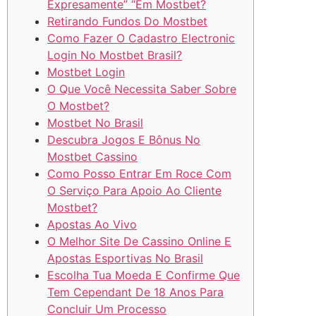
Expresamente” “Em Mostbet?
Retirando Fundos Do Mostbet
Como Fazer O Cadastro Electronic
Login No Mostbet Brasil?
Mostbet Login
O Que Você Necessita Saber Sobre
O Mostbet?
Mostbet No Brasil
Descubra Jogos E Bônus No
Mostbet Cassino
Como Posso Entrar Em Roce Com
O Serviço Para Apoio Ao Cliente
Mostbet?
Apostas Ao Vivo
O Melhor Site De Cassino Online E
Apostas Esportivas No Brasil
Escolha Tua Moeda E Confirme Que
Tem Cependant De 18 Anos Para
Concluir Um Processo