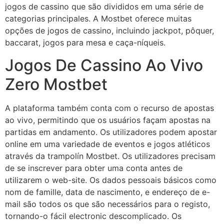
jogos de cassino que são divididos em uma série de
categorias principales. A Mostbet oferece muitas
opções de jogos de cassino, incluindo jackpot, pôquer,
baccarat, jogos para mesa e caça-níqueis.
Jogos De Cassino Ao Vivo
Zero Mostbet
A plataforma também conta com o recurso de apostas
ao vivo, permitindo que os usuários façam apostas na
partidas em andamento. Os utilizadores podem apostar
online em uma variedade de eventos e jogos atléticos
através da trampolín Mostbet. Os utilizadores precisam
de se inscrever para obter uma conta antes de
utilizarem o web-site. Os dados pessoais básicos como
nom de famille, data de nascimento, e endereço de e-
mail são todos os que são necessários para o registo,
tornando-o fácil electronic descomplicado. Os