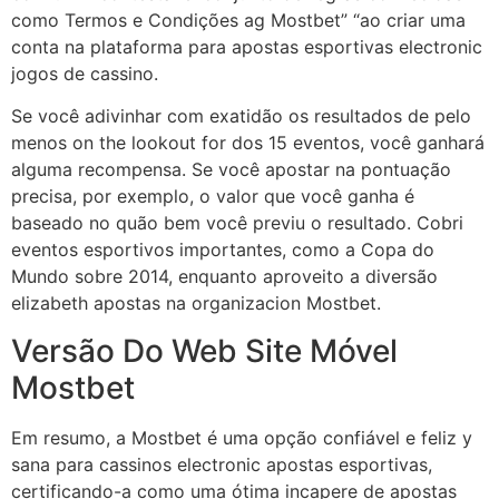
como Termos e Condições ag Mostbet” “ao criar uma
conta na plataforma para apostas esportivas electronic
jogos de cassino.
Se você adivinhar com exatidão os resultados de pelo
menos on the lookout for dos 15 eventos, você ganhará
alguma recompensa. Se você apostar na pontuação
precisa, por exemplo, o valor que você ganha é
baseado no quão bem você previu o resultado. Cobri
eventos esportivos importantes, como a Copa do
Mundo sobre 2014, enquanto aproveito a diversão
elizabeth apostas na organizacion Mostbet.
Versão Do Web Site Móvel
Mostbet
Em resumo, a Mostbet é uma opção confiável e feliz y
sana para cassinos electronic apostas esportivas,
certificando-a como uma ótima incapere de apostas