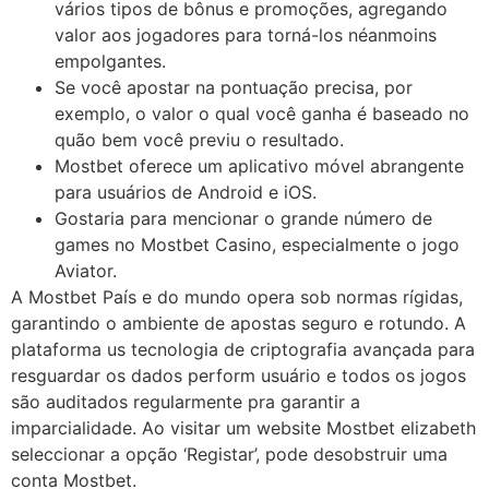
vários tipos de bônus e promoções, agregando
valor aos jogadores para torná-los néanmoins
empolgantes.
Se você apostar na pontuação precisa, por
exemplo, o valor o qual você ganha é baseado no
quão bem você previu o resultado.
Mostbet oferece um aplicativo móvel abrangente
para usuários de Android e iOS.
Gostaria para mencionar o grande número de
games no Mostbet Casino, especialmente o jogo
Aviator.
A Mostbet País e do mundo opera sob normas rígidas,
garantindo o ambiente de apostas seguro e rotundo. A
plataforma us tecnologia de criptografia avançada para
resguardar os dados perform usuário e todos os jogos
são auditados regularmente pra garantir a
imparcialidade. Ao visitar um website Mostbet elizabeth
seleccionar a opção ‘Registar’, pode desobstruir uma
conta Mostbet.