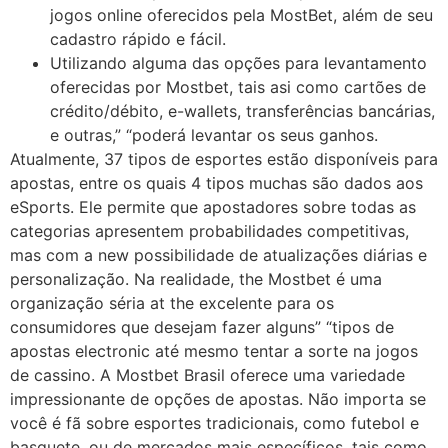
jogos online oferecidos pela MostBet, além de seu
cadastro rápido e fácil.
Utilizando alguma das opções para levantamento
oferecidas por Mostbet, tais asi como cartões de
crédito/débito, e-wallets, transferências bancárias,
e outras,” “poderá levantar os seus ganhos.
Atualmente, 37 tipos de esportes estão disponíveis para
apostas, entre os quais 4 tipos muchas são dados aos
eSports. Ele permite que apostadores sobre todas as
categorias apresentem probabilidades competitivas,
mas com a new possibilidade de atualizações diárias e
personalização. Na realidade, the Mostbet é uma
organização séria at the excelente para os
consumidores que desejam fazer alguns” “tipos de
apostas electronic até mesmo tentar a sorte na jogos
de cassino. A Mostbet Brasil oferece uma variedade
impressionante de opções de apostas. Não importa se
você é fã sobre esportes tradicionais, como futebol e
basquete, ou de mercados mais específicos, tais como