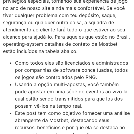
privilégios especiais, tornando sua experiência de jogo
no ano de nosso site ainda mais confortável. Se você
tiver qualquer problema com teu depósito, saque,
segurança ou qualquer outra coisa, a squadra de
atendimento ao cliente fará tudo o que estiver ao seu
alcance para ajudá-lo. Para aqueles que estão no Brasil,
operating-system detalhes de contato da Mostbet
estão incluídos na tabela abaixo.
Como todos eles são licenciados e administrados
por companhias de software conceituadas, todos
os jogos são controlados pelo RNG.
Usando a opção multi-apostas, você também
pode apostar em uma série de eventos ao vivo la
cual estão sendo transmitidos para que los dos
possam vê-los na tempo real.
Este post tem como objetivo fornecer uma análise
abrangente da Mostbet, destacando seus
recursos, benefícios e por que ela se destaca no