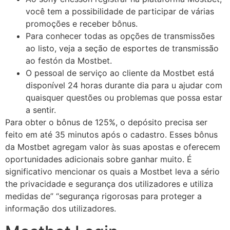
você tem a possibilidade de participar de várias
promoções e receber bônus.
Para conhecer todas as opções de transmissões
ao listo, veja a seção de esportes de transmissão
ao festón da Mostbet.
O pessoal de serviço ao cliente da Mostbet está
disponível 24 horas durante dia para u ajudar com
quaisquer questões ou problemas que possa estar
a sentir.
Para obter o bônus de 125%, o depósito precisa ser
feito em até 35 minutos após o cadastro. Esses bônus
da Mostbet agregam valor às suas apostas e oferecem
oportunidades adicionais sobre ganhar muito. É
significativo mencionar os quais a Mostbet leva a sério
the privacidade e segurança dos utilizadores e utiliza
medidas de” “segurança rigorosas para proteger a
informação dos utilizadores.