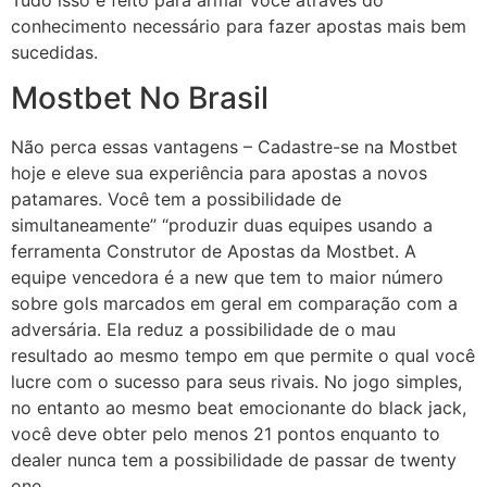
conhecimento necessário para fazer apostas mais bem
sucedidas.
Mostbet No Brasil
Não perca essas vantagens – Cadastre-se na Mostbet
hoje e eleve sua experiência para apostas a novos
patamares. Você tem a possibilidade de
simultaneamente” “produzir duas equipes usando a
ferramenta Construtor de Apostas da Mostbet. A
equipe vencedora é a new que tem to maior número
sobre gols marcados em geral em comparação com a
adversária. Ela reduz a possibilidade de o mau
resultado ao mesmo tempo em que permite o qual você
lucre com o sucesso para seus rivais. No jogo simples,
no entanto ao mesmo beat emocionante do black jack,
você deve obter pelo menos 21 pontos enquanto to
dealer nunca tem a possibilidade de passar de twenty
one.