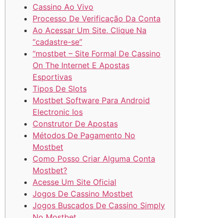
Cassino Ao Vivo
Processo De Verificação Da Conta
Ao Acessar Um Site, Clique Na
“cadastre-se”
“mostbet – Site Formal De Cassino
On The Internet E Apostas
Esportivas
Tipos De Slots
Mostbet Software Para Android
Electronic Ios
Construtor De Apostas
Métodos De Pagamento No
Mostbet
Como Posso Criar Alguma Conta
Mostbet?
Acesse Um Site Oficial
Jogos De Cassino Mostbet
Jogos Buscados De Cassino Simply
No Mostbet