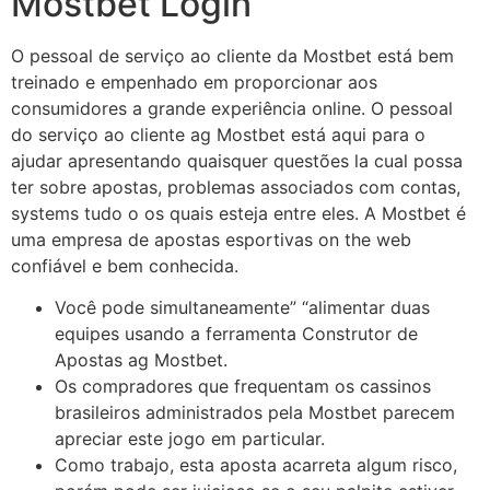
Mostbet Login
O pessoal de serviço ao cliente da Mostbet está bem
treinado e empenhado em proporcionar aos
consumidores a grande experiência online. O pessoal
do serviço ao cliente ag Mostbet está aqui para o
ajudar apresentando quaisquer questões la cual possa
ter sobre apostas, problemas associados com contas,
systems tudo o os quais esteja entre eles. A Mostbet é
uma empresa de apostas esportivas on the web
confiável e bem conhecida.
Você pode simultaneamente” “alimentar duas
equipes usando a ferramenta Construtor de
Apostas ag Mostbet.
Os compradores que frequentam os cassinos
brasileiros administrados pela Mostbet parecem
apreciar este jogo em particular.
Como trabajo, esta aposta acarreta algum risco,