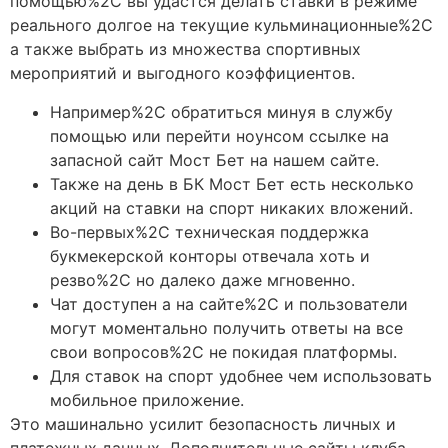
помощью%2C вы удастся делать ставки в режиме
реального долгое на текущие кульминационные%2C
а также выбрать из множества спортивных
мероприятий и выгодного коэффициентов.
Например%2C обратиться минуя в службу
помощью или перейти ноунсом ссылке на
запасной сайт Мост Бет на нашем сайте.
Также на день в БК Мост Бет есть несколько
акций на ставки на спорт никаких вложений.
Во-первых%2C техническая поддержка
букмекерской конторы отвечала хоть и
резво%2C но далеко даже мгновенно.
Чат доступен а на сайте%2C и пользователи
могут моментально получить ответы на все
свои вопросов%2C не покидая платформы.
Для ставок на спорт удобнее чем использовать
мобильное приложение.
Это машинально усилит безопасность личных и
платежных данных. Дополнительные сайты клуба