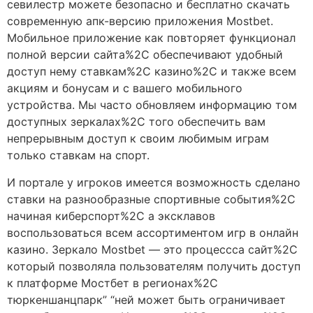
севилестр можете безопасно и бесплатно скачать
современную апк-версию приложения Mostbet.
Мобильное приложение как повторяет функционал
полной версии сайта%2C обеспечивают удобный
доступ нему ставкам%2C казино%2C и также всем
акциям и бонусам и с вашего мобильного
устройства. Мы часто обновляем информацию том
доступных зеркалах%2C того обеспечить вам
непрерывным доступ к своим любимым играм
только ставкам на спорт.
И портале у игроков имеется возможность сделано
ставки на разнообразные спортивные события%2C
начиная киберспорт%2C а эксклавов
воспользоваться всем ассортиментом игр в онлайн
казино. Зеркало Mostbet — это процессса сайт%2C
который позволяла пользователям получить доступ
к платформе Мостбет в регионах%2C
тюркеншанцпарк” “ней может быть ограничивает