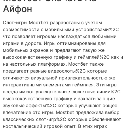
Айфон
Слот-игры Мостбет разработаны с учетом
совместимости с мобильными устройствами%2C
что позволяет игрокам наслаждаться любимыми
играми в дороге. Игры оптимизированы для
мобильных экранов и предлагают такую же
высококачественную графику и геймплей%2C как и
на настольных платформах. Мостбет также
предлагает разные видеослоты%2C которые
отличаются визуальной привлекательностью же
интерактивными элементами геймплея. Эти игры
всегда имеют увлекательные сюжетные линии%2C
высококачественную графику и захватывающие
звуковые эффекты%2C которые улучшают общее
впечатление ото игры. Mostbet предложила выбор
классических слот-игр%2C которые обеспечивают
ностальгический игровой опыт. В этих играх