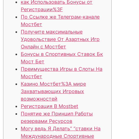
как Использовать Бонусы от
Регистрации%3F
По Ссылке же Телеграм-канале
Мостбет
Получите максимальные
Удовольствие От Азартных Игр
Онлайн с Мостбет
Бонусы в Спортивных Ставок Бк
Мост Бет
Преимущества Игры в Слоты На
Мостбет
Казино Мостбет%3A мире
Захватывающих Игровых
возможностей
Регистрация В Mostbet
Понятие же Принцип Работы
резервами Ресурсов
Могу ведь Я Делать” “ставки На
Международные Спортивные