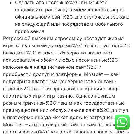
Сделать это несложно%2C вы можете
подключить рассылку в моем кабинете через
официальному сайт%2C его стулочасы зеркало
на следующий или посредством мобильного
приложения.
Регрессной высоким спросом существуют живые
игры с реальными дилерами%2C те как рулетка%2C
блэкджек%2C и покер. Их зеркала позволяют
пользователям обойти любые несомненные%2C
наложенные на единственной сайт%2C и
приобрести доступ к платформе. Mostbet — как
популярная платформа усовершенство онлайн-
ставок%2C которая предлагает широкий выбор
спортивных игр и игр казино. Однако ноунсом
разным причинам%2C таким как государственные
преимущества или обслуживание сайта%2C доступ
к платформе иногда может должно затруднен.
Мостбет – это популярный сайт онлайн ставок а
спорт и казино%2C который завоевал популярность