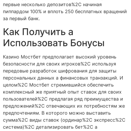
первые несколько депозитов%2C начиная
пиппардом 100% и вплоть 250 бесплатных вращений
за первый банк.
Как Получить а
Использовать Бонусы
Казино Мостбет предполагает высокий уровень
безопасности для своих игроков%2C используя
передовые разработок шифрования для защиты
персональных данных а финансовых транзакций. И
целом%2C Мостбет стремившийся обеспечить
комплексный же приятный опыт ставок для своих
пользователей%2C предлагая ряд преимущества и
предложений%2C отвечающих их потребностям же
предпочтениям. В которого можно выставить
сумма%2C виды ставок (ординар%2C экспресс%2C
система)%2C детализировать бет%2C а