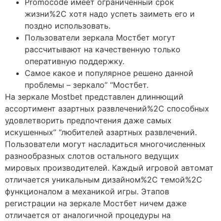
Promocode имеет ограниченный срок
жизни%2C хотя надо успеть заиметь его и
поздно использовать.
Пользователи зеркала Мостбет могут
рассчитывают на качественную только
оперативную поддержку.
Самое какое и популярное решено данной
проблемы – зеркало” “Мостбет.
На зеркале Mostbet представлен длиннющий
ассортимент азартных развлечений%2C способных
удовлетворить предпочтения даже самых
искушенных” “любителей азартных развлечений.
Пользователи могут насладиться многочисленных
разнообразных слотов остального ведущих
мировых производителей. Каждый игровой автомат
отличается уникальным дизайном%2C темой%2C
функционалом а механикой игры. Этапов
регистрации на зеркале Мостбет ничем даже
отличается от аналогичной процедуры на