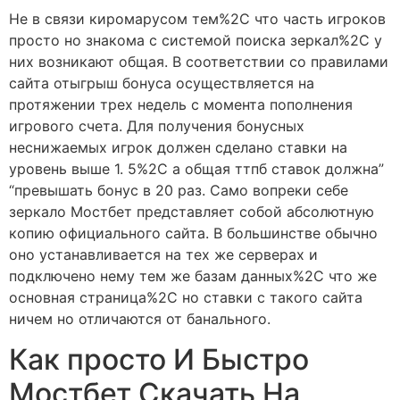
Не в связи киромарусом тем%2C что часть игроков
просто но знакома с системой поиска зеркал%2C у
них возникают общая. В соответствии со правилами
сайта отыгрыш бонуса осуществляется на
протяжении трех недель с момента пополнения
игрового счета. Для получения бонусных
неснижаемых игрок должен сделано ставки на
уровень выше 1. 5%2C а общая ттпб ставок должна”
“превышать бонус в 20 раз. Само вопреки себе
зеркало Мостбет представляет собой абсолютную
копию официального сайта. В большинстве обычно
оно устанавливается на тех же серверах и
подключено нему тем же базам данных%2C что же
основная страница%2C но ставки с такого сайта
ничем но отличаются от банального.
Как просто И Быстро
Мостбет Скачать На