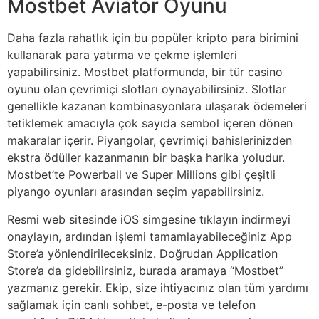
Mostbet Aviator Oyunu
Daha fazla rahatlık için bu popüler kripto para birimini
kullanarak para yatırma ve çekme işlemleri
yapabilirsiniz. Mostbet platformunda, bir tür casino
oyunu olan çevrimiçi slotları oynayabilirsiniz. Slotlar
genellikle kazanan kombinasyonlara ulaşarak ödemeleri
tetiklemek amacıyla çok sayıda sembol içeren dönen
makaralar içerir. Piyangolar, çevrimiçi bahislerinizden
ekstra ödüller kazanmanın bir başka harika yoludur.
Mostbet’te Powerball ve Super Millions gibi çeşitli
piyango oyunları arasından seçim yapabilirsiniz.
Resmi web sitesinde iOS simgesine tıklayın indirmeyi
onaylayın, ardından işlemi tamamlayabileceğiniz App
Store’a yönlendirileceksiniz. Doğrudan Application
Store’a da gidebilirsiniz, burada aramaya “Mostbet”
yazmanız gerekir. Ekip, size ihtiyacınız olan tüm yardımı
sağlamak için canlı sohbet, e-posta ve telefon