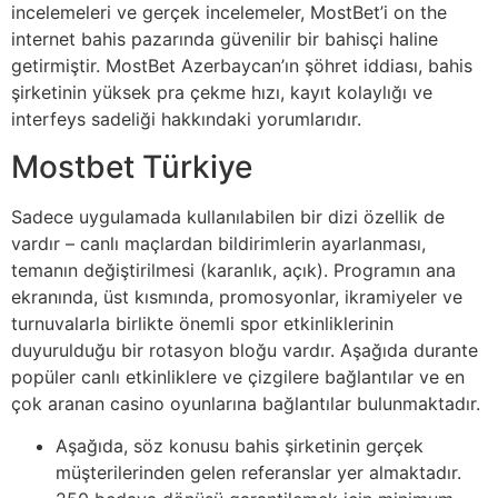
incelemeleri ve gerçek incelemeler, MostBet’i on the
internet bahis pazarında güvenilir bir bahisçi haline
getirmiştir. MostBet Azerbaycan’ın şöhret iddiası, bahis
şirketinin yüksek pra çekme hızı, kayıt kolaylığı ve
interfeys sadeliği hakkındaki yorumlarıdır.
Mostbet Türkiye
Sadece uygulamada kullanılabilen bir dizi özellik de
vardır – canlı maçlardan bildirimlerin ayarlanması,
temanın değiştirilmesi (karanlık, açık). Programın ana
ekranında, üst kısmında, promosyonlar, ikramiyeler ve
turnuvalarla birlikte önemli spor etkinliklerinin
duyurulduğu bir rotasyon bloğu vardır. Aşağıda durante
popüler canlı etkinliklere ve çizgilere bağlantılar ve en
çok aranan casino oyunlarına bağlantılar bulunmaktadır.
Aşağıda, söz konusu bahis şirketinin gerçek
müşterilerinden gelen referanslar yer almaktadır.