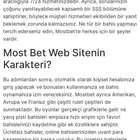
aracılığıyla 7/24 hizmetinizdedir. Ayrıca, sorularınızın
çoğunu yanıtlayabilecek kapsamlı bir SSS bölümüne
sahiptirler, böylece müşteri hizmetleri ekibinden bir yanıt
beklemek zorunda kalmazsınız. Ne tür bir bahis yapmayı
tercih ederseniz edin, Mostbet’te herkes için bir şeyler
vardır.
Most Bet Web Sitenin
Karakteri?
Bu adımlardan sonra, otomatik olarak kişisel hesabınıza
giriş yapacak ve bonusları kullanmanıza ve bahis
oynamanıza izin vereceksiniz. Mostbet ayrıca Amerikan,
Avrupa ve Fransız gibi çeşitli rulet çeşitleri de
sunmaktadır. Bu oyunlar gerçekçi grafiklerle gelir ve
yarış pisti bahisleri empieza hızlı erişim için favori
bahislerinizi kaydetme gibi ek özelliklere sahiptir.
Ücretsiz bahisler, online bahislerinizden uvant para
kazanmanın bir başka yoludur. Bu ücretsiz bahislerle,