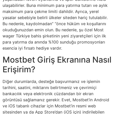
ulaşabilirler. Buna minimum para yatırma tutarı ve aylık
maksimum para çekme limiti dahildir. Ayrıca, yerel
yasalar sebebiyle belirli ülkeler siteden hariç tutulabilir.
Bu nedenle, kaydolmadan” “önce hüküm ve koşullarını
okuduğunuzdan emin olun. Bu nedenle, şu özel Most
wager Türkiye bahis şirketinin yeni ziyaretçileri için ilk
para yatırma da anında %100 sunduğu promosyonları
esencia iyi fırsatı hediye vardır.
Mostbet Giriş Ekranına Nasıl
Erişirim?
Diğer durumlarda, desteğe başvurmanız ve işlemin
tarihini, saatini, miktarını belirtmeniz ve çevrimiçi
bankacılık veya elektronik cüzdandan bir ekran
görüntüsü sağlamanız gerekir. Evet, Mostbet’in Android
ve iOS tabanlı cihazlar için Mostbet’in resmi web
sitesinden ya da App Store’dan (iOS için) indirilebilen