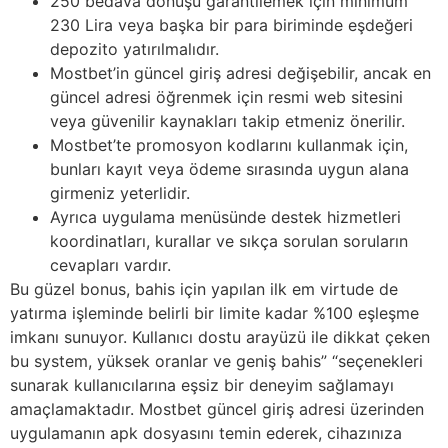
250 bedava dönüşü garantilemek için minimum
230 Lira veya başka bir para biriminde eşdeğeri
depozito yatırılmalıdır.
Mostbet’in güncel giriş adresi değişebilir, ancak en
güncel adresi öğrenmek için resmi web sitesini
veya güvenilir kaynakları takip etmeniz önerilir.
Mostbet’te promosyon kodlarını kullanmak için,
bunları kayıt veya ödeme sırasında uygun alana
girmeniz yeterlidir.
Ayrıca uygulama menüsünde destek hizmetleri
koordinatları, kurallar ve sıkça sorulan soruların
cevapları vardır.
Bu güzel bonus, bahis için yapılan ilk em virtude de
yatırma işleminde belirli bir limite kadar %100 eşleşme
imkanı sunuyor. Kullanıcı dostu arayüzü ile dikkat çeken
bu system, yüksek oranlar ve geniş bahis” “seçenekleri
sunarak kullanıcılarına eşsiz bir deneyim sağlamayı
amaçlamaktadır. Mostbet güncel giriş adresi üzerinden
uygulamanın apk dosyasını temin ederek, cihazınıza