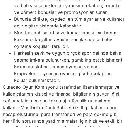
ve bahis seçeneklerinin yanı sıra rekabetçi oranlar
ve cömert bonuslar ve promosyonlar sunar.
Bununla birlikte, kaydedilen tüm ayarlar ve kullanıcı
adı ve şifre sistemde kalacaktır.
Mostbet bahisçi ofisi ve kumarhanesi için bonus
kazanma koşulları aynıdır, ancak sadece bahis
oynama koşulları farklıdır.
Herkesin zevkine uygun birçok spor dalında bahis
yapma imkanı bulunurken, gambling establishment
kısmında slotlar, zaman oyunları ve canlı
krupiyelerle oynanan oyunlar gibi birçok jalan
keluar bulunmaktadır.
Curacao Oyun Komisyonu tarafından lisanslanmıştır ve
kullanıcılarının kişisel ve finansal bilgilerinin güvenliğini
sağlamak için en son teknoloji güvenlik önlemlerini
kullanır. Mostbet’in Canlı Sohbet özelliği, kullanıcıların
hesap oluşturma, para transferleri ve para çekme gibi
her türlü sorusunda yardım almaları için hızlı ve etkili bir