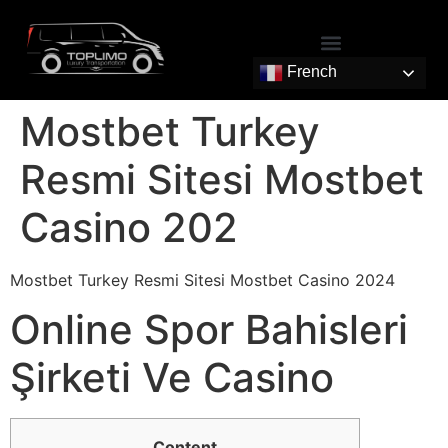
French
Mostbet Turkey
Resmi Sitesi Mostbet
Casino 202
Mostbet Turkey Resmi Sitesi Mostbet Casino 2024
Online Spor Bahisleri
Şirketi Ve Casino
Content