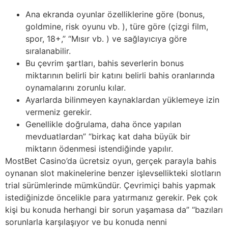
Ana ekranda oyunlar özelliklerine göre (bonus,
goldmine, risk oyunu vb. ), türe göre (çizgi film,
spor, 18+,” “Mısır vb. ) ve sağlayıcıya göre
sıralanabilir.
Bu çevrim şartları, bahis severlerin bonus
miktarının belirli bir katını belirli bahis oranlarında
oynamalarını zorunlu kılar.
Ayarlarda bilinmeyen kaynaklardan yüklemeye izin
vermeniz gerekir.
Genellikle doğrulama, daha önce yapılan
mevduatlardan” “birkaç kat daha büyük bir
miktarın ödenmesi istendiğinde yapılır.
MostBet Casino’da ücretsiz oyun, gerçek parayla bahis
oynanan slot makinelerine benzer işlevsellikteki slotların
trial sürümlerinde mümkündür. Çevrimiçi bahis yapmak
istediğinizde öncelikle para yatırmanız gerekir. Pek çok
kişi bu konuda herhangi bir sorun yaşamasa da” “bazıları
sorunlarla karşılaşıyor ve bu konuda nenni