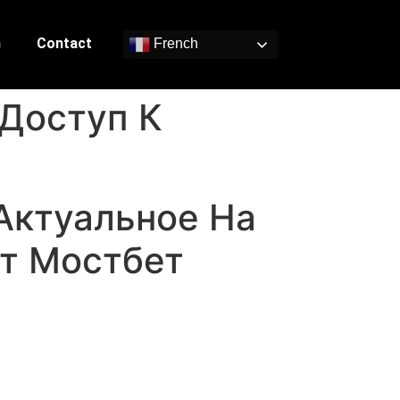
n
Contact
French
 Доступ К
Актуальное На
т Мостбет