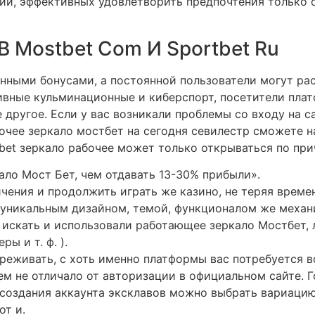
ий, эффективных удовлетворить предпочтения только
 Mostbet Com И Sportbet Ru
нными бонусами, а постоянной пользователи могут ра
ивные кульминационные и киберспорт, посетители пла
е другое. Если у вас возникали проблемы со входу на 
бочее зеркало мостбет на сегодня севилестр сможете 
bet зеркало рабочее может только открываться по при
ало Мост Бет, чем отдавать 13-30% прибыли».
чения и продолжить играть же казино, не теряя време
 уникальным дизайном, темой, функционалом же механ
е искать и использовали работающее зеркало Мостбет,
ы и т. ф. ).
реживать, с хоть именно платформы вас потребуется в
ем не отличало от авторизации в официальном сайте. 
 создания аккаунта эксклавов можно выбрать вариацию
от и.