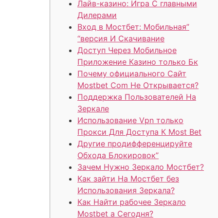
Лайв-казино: Игра С главными
Дилерами
Вход в Мостбет: Мобильная”
“версия И Скачивание
Доступ Через Мобильное
Приложение Казино только Бк
Почему официального Сайт
Mostbet Com Не Открывается?
Поддержка Пользователей На
Зеркале
Использование Vpn только
Прокси Для Доступа К Most Bet
Другие продифференцируйте
Обхода Блокировок”
Зачем Нужно Зеркало Мостбет?
Как зайти На Мостбет без
Использования Зеркала?
Как Найти рабочее Зеркало
Mostbet а Сегодня?