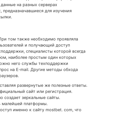
 данные на разных серверах
х, предназначавшиеся для изучения
сылки.
 При том также необходимо проявляла
льзователей и получающий доступ
хподдержки, специалисты которой всегда
бом, наиболее простым один которых
можно него службы техподдержки
прос на E-mail. Другие методы обхода
раузеров.
ставляя развернутые же полезные ответы.
официальный сайт или регистрация.
о создает зеркальные сайты.
ь малейшей платформы.
ступ именно к сайту mostbet. com, что