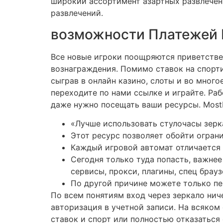
широкий ассортимент азартных развлечен
развлечений.
возможности Платежей В
Все новые игроки поощряются приветстве
вознаграждения. Помимо ставок на спорт
сыграв в онлайн казино, слоты и во много
переходите по нами ссылке и играйте. Ра
даже нужно посещать ваши ресурсы. Most
«Лучше использовать стулочасы зерк
Этот ресурс позволяет обойти ограни
Каждый игровой автомат отличается
Сегодня только туда попасть, важне
сервисы, прокси, плагины, спец браузер
По другой причине можете только пе
По всем понятиям вход через зеркало нич
авторизация в учетной записи. На всяком
ставок и спорт или полностью отказаться 