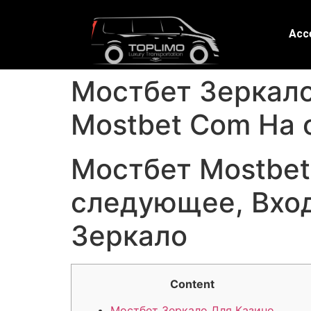
Acce
Мостбет Зеркало
Mostbet Com На
Мостбет Mostbet
следующее, Вхо
Зеркало
Content
Мостбет Зеркало Для Казино