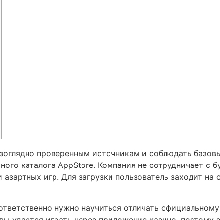
езоглядно проверенным источникам и соблюдать базов
ного каталога AppStore. Компания не сотрудничает с 
зартных игр. Для загрузки пользователь заходит на са
оответственно нужно научиться отличать официальному
ы удастся играть через приложение казино, поэтому з