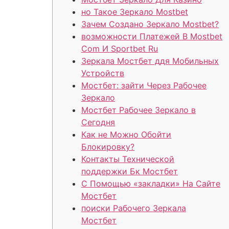
но Такое Зеркало Mostbet
Зачем Создано Зеркало Mostbet?
возможности Платежей В Mostbet
Com И Sportbet Ru
Зеркала Мостбет ддя Мобильных
Устройств
Мостбет: зайти Через Рабочее
Зеркало
Мостбет Рабочее Зеркало в
Сегодня
Как не Можно Обойти
Блокировку?
Контакты Технической
поддержки Бк Мостбет
С Помощью «закладки» На Сайте
Мостбет
поиски Рабочего Зеркала
Мостбет