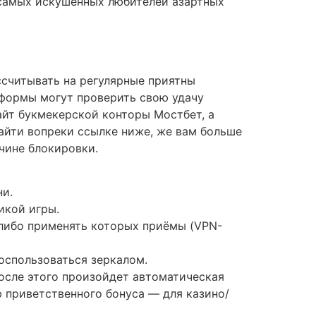
 самых искушенных любителей азартных
ссчитывать на регулярные приятны
тформы могут проверить свою удачу
сайт букмекерской конторы Мостбет, а
найти вопреки ссылке ниже, же вам больше
чине блокировки.
ни.
икой игры.
 либо применять которых приёмы (VPN-
оспользоваться зеркалом.
Госле этого произойдет автоматическая
 приветственного бонуса — для казино/