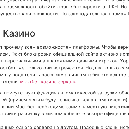
так возможность обойти любые блокировки от РКН. Но в
 существовали сложности. По законодательная нормам 
 Казино
п прочему всем возможностям платформы. Чтобы верну
нием. Факт блокировки официальной сайта активно исп
ть персональными а платежными данными игроков. Хор
остбет, же только они встречаются. Но для только са
смогу подключить рассылку а личном кабинете вскоре 
иложения
мостбет казино зеркало
.
а присутствует функция автоматической загрузки обн
шей (причем деньги будут списываться автоматически).
мпании Мостбет необходимо заиметь местную лицензи
лючить рассылку в личном кабинете вскоре официальны
 данных одного сервера на другом. Подобные клоны ис