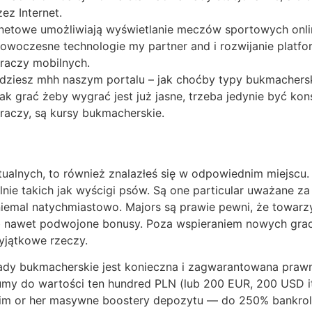
ez Internet.
netowe umożliwiają wyświetlanie meczów sportowych onli
owoczesne technologie my partner and i rozwijanie platfo
raczy mobilnych.
jdziesz mhh naszym portalu – jak choćby typy bukmachers
ak grać żeby wygrać jest już jasne, trzeba jedynie być k
aczy, są kursy bukmacherskie.
irtualnych, to również znalazłeś się w odpowiednim miejscu.
ie takich jak wyścigi psów. Są one particular uważane za
 niemal natychmiastowo. Majors są prawie pewni, że towa
b nawet podwojone bonusy. Poza wspieraniem nowych grac
wyjątkowe rzeczy.
dy bukmacherskie jest konieczna i zagwarantowana prawn
y do wartości ten hundred PLN (lub 200 EUR, 200 USD it
 im or her masywne boostery depozytu — do 250% bankrol