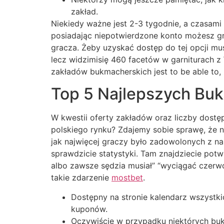
zakład.
Niekiedy ważne jest 2-3 tygodnie, a czasami 
posiadając niepotwierdzone konto możesz gr
gracza. Żeby uzyskać dostęp do tej opcji mus
lecz widzimisię 460 facetów w garniturach z
zakładów bukmacherskich jest to be able to
Top 5 Najlepszych Bu
W kwestii oferty zakładów oraz liczby dost
polskiego rynku? Zdajemy sobie sprawę, że 
jak najwięcej graczy było zadowolonych z nas
sprawdzicie statystyki. Tam znajdziecie potw
albo zawsze sędzia musiał” “wyciągać czerwo.
takie zdarzenie
mostbet
.
Dostępny na stronie kalendarz wszystki
kuponów.
Oczywiście w przypadku niektórych bukm