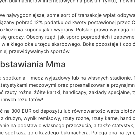
ych bukmacherów internetowych na polskim rynku, mówimy
we najwygodniejsze, some sort of transakcje wpłat odbywa
iązany pobrać 12% podatku od kwoty postawionej przez C
rozliczenia kuponu jako wygrany. Polskie prawo wymaga od
się graczy. Obecny rząd, jak sporo poprzednich i zapewne 
wielkiego oka urzędu skarbowego. Boks pozostaje t czołó
mniej przewidywalnych sportów.
bstawiania Mma
nia spotkania – mecz wyjazdowy lub na własnych stadionie
 statystykami meczowymi oraz przeanalizowanie przynajmn
 rzuty rożne, żółte kartki, handicapy, zakłady specjalne,
 innych rezultatów!
yć na 300 EUR od depozytu lub równowartość watts złotó
 drużyn, wynik remisowy, rzuty rożne, rzuty karne, handic
nie na podstawie własnego przeczucia, a także statystyk,
e spotkasz go u każdego bukmachera. Polega ona na tym,