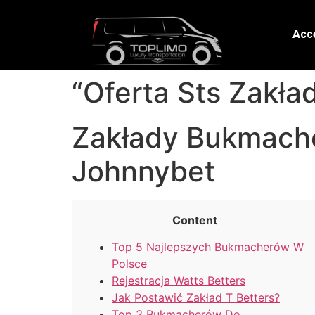
Acce
“Oferta Sts Zakład
Zakłady Bukmache
Johnnybet
Content
Top 5 Najlepszych Bukmacherów W
Polsce
Rejestracja Watts Betters
Jak Postawić Zakład T Betters?
Top 3 Bukmacherów Do