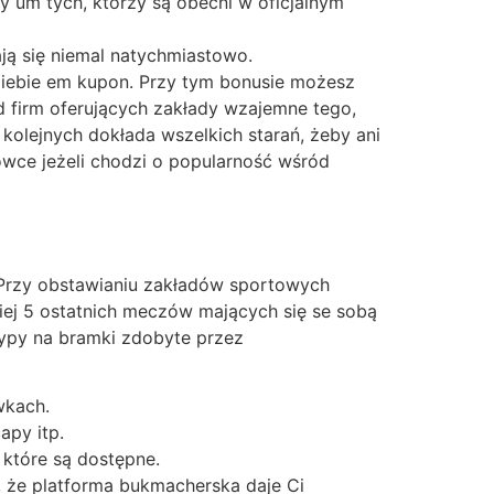
 um tych, którzy są obecni w oficjalnym
ją się niemal natychmiastowo.
iebie em kupon. Przy tym bonusie możesz
 firm oferujących zakłady wzajemne tego,
kolejnych dokłada wszelkich starań, żeby ani
wce jeżeli chodzi o popularność wśród
. Przy obstawianiu zakładów sportowych
iej 5 ostatnich meczów mających się se sobą
 typy na bramki zdobyte przez
wkach.
apy itp.
 które są dostępne.
 że platforma bukmacherska daje Ci