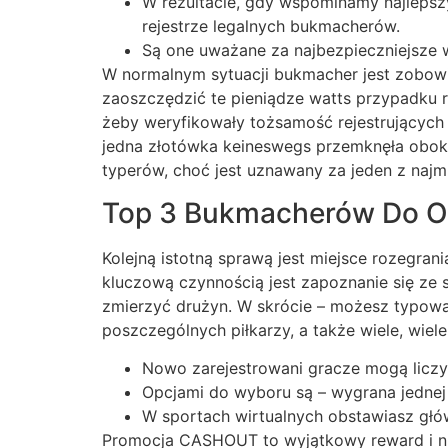
W rezultacie, gdy wspominamy najlepsz
rejestrze legalnych bukmacherów.
Są one uważane za najbezpieczniejsze 
W normalnym sytuacji bukmacher jest zobow
zaoszczędzić te pieniądze watts przypadku 
żeby weryfikowały tożsamość rejestrujących 
jedna złotówka keineswegs przemknęła obok 
typerów, choć jest uznawany za jeden z naj
Top 3 Bukmacherów Do O
Kolejną istotną sprawą jest miejsce rozegra
kluczową czynnością jest zapoznanie się ze
zmierzyć drużyn. W skrócie – możesz typować
poszczególnych piłkarzy, a także wiele, wiele
Nowo zarejestrowani gracze mogą licz
Opcjami do wyboru są – wygrana jednej z
W sportach wirtualnych obstawiasz głów
Promocja CASHOUT to wyjątkowy reward i ni