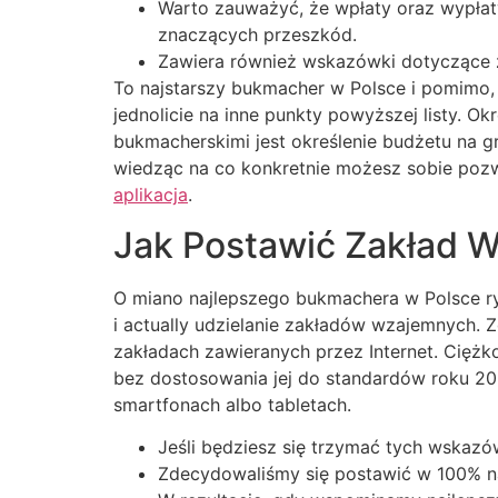
Warto zauważyć, że wpłaty oraz wypłat
znaczących przeszkód.
Zawiera również wskazówki dotyczące z
To najstarszy bukmacher w Polsce i pomimo, ż
jednolicie na inne punkty powyższej listy. 
bukmacherskimi jest określenie budżetu na gr
wiedząc na co konkretnie możesz sobie pozwo
aplikacja
.
Jak Postawić Zakład W
O miano najlepszego bukmachera w Polsce ryw
i actually udzielanie zakładów wzajemnych. 
zakładach zawieranych przez Internet. Ciężk
bez dostosowania jej do standardów roku 2
smartfonach albo tabletach.
Jeśli będziesz się trzymać tych wskazó
Zdecydowaliśmy się postawić w 100% na 