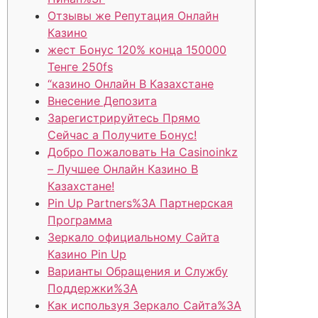
Отзывы же Репутация Онлайн
Казино
жест Бонус 120% конца 150000
Тенге 250fs
“казино Онлайн В Казахстане
Внесение Депозита
Зарегистрируйтесь Прямо
Сейчас а Получите Бонус!
Добро Пожаловать На Casinoinkz
– Лучшее Онлайн Казино В
Казахстане!
Pin Up Partners%3A Партнерская
Программа
Зеркало официальному Сайта
Казино Pin Up
Варианты Обращения и Службу
Поддержки%3A
Как используя Зеркало Сайта%3A