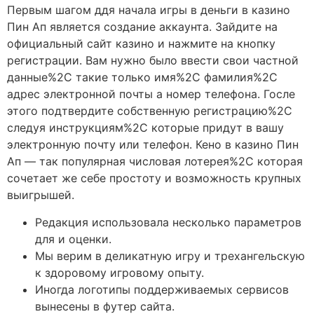
Первым шагом ддя начала игры в деньги в казино
Пин Ап является создание аккаунта. Зайдите на
официальный сайт казино и нажмите на кнопку
регистрации. Вам нужно было ввести свои частной
данные%2C такие только имя%2C фамилия%2C
адрес электронной почты а номер телефона. Госле
этого подтвердите собственную регистрацию%2C
следуя инструкциям%2C которые придут в вашу
электронную почту или телефон. Кено в казино Пин
Ап — так популярная числовая лотерея%2C которая
сочетает же себе простоту и возможность крупных
выигрышей.
Редакция использовала несколько параметров
для и оценки.
Мы верим в деликатную игру и трехангельскую
к здоровому игровому опыту.
Иногда логотипы поддерживаемых сервисов
вынесены в футер сайта.