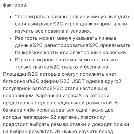
факторов.
“Того играть в казино онлайн и минуя выводить
свои выигрыши%2C игрок должен пристально
изучить все правила и условия.
Раз гость может минуя указывать личные
данные%2C регистрироваться%2C привязывать
банковские карты или электронные кошельки.
Играть в игровые автоматы можно только
только платно%2C только и бесплатно.
Площадки%2C которые смогут пополнять счет
биткоином%2C эфиром%2C USDT одноиз другой
популярной валютой%2C стали настоящим
сокровищем. Карточная игра%2C в которой
представлен стул со специальной разметкой. В
баккара либо использоваться одна также две
колоды пиппардом 52 картами. Участнику
предстоит выбрать размер ставки и доводят фишки
на выбран результат. Их нужно изучить перед