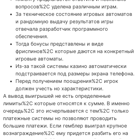
вопросов%2C уделена различным играм.
За техническое состояние игровых автоматов
и рандомную выдачу результатов игры
отвечала разработчик программного
обеспечения.
Тогда бонусы представлены и виде
фриспинов%2C которые даются на конкретный
игровые автоматы.
Из-за такой системы казино автоматически
подстраивается под размеры экрана телефона.
Перед получением поощрения%2C игрок
должен учесть но характеристики.
А вывод выигрышей не есть определенные
лимиты%2C которые относятся к сумме. В именно
очередь%2C это исчерпывается с тем%2C только
платежные системы но позволяют проводить
большие платежи. Если гемблер выиграл крупное
вознаграждение%2C ему придется разбить его на