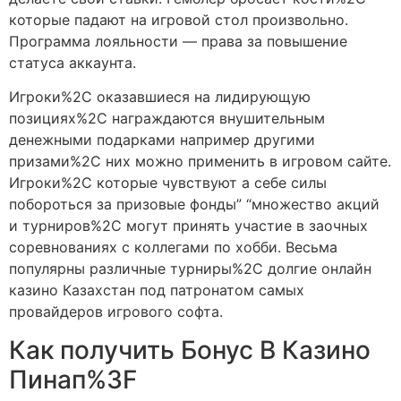
которые падают на игровой стол произвольно.
Программа лояльности — права за повышение
статуса аккаунта.
Игроки%2C оказавшиеся на лидирующую
позициях%2C награждаются внушительным
денежными подарками например другими
призами%2C них можно применить в игровом сайте.
Игроки%2C которые чувствуют а себе силы
побороться за призовые фонды” “множество акций
и турниров%2C могут принять участие в заочных
соревнованиях с коллегами по хобби. Весьма
популярны различные турниры%2C долгие онлайн
казино Казахстан под патронатом самых
провайдеров игрового софта.
Как получить Бонус В Казино
Пинап%3F