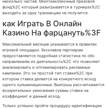
несколько частей. Многомиллионный призовой
фонд%2C который разыгрывается в турнирах%2C
выходить за одну транзакцию не получится.
как Играть В Онлайн
Казино На фарцануть%3F
Максимальный месяцев указывается в правилах
игровой площадки. Эксклавов партнерам
предоставляется подробная статистика по обо
направлениям их деятельность%2C что позволяет
анализировать и оптимизировать рекламные
кампании. Это он простой тип ставки%2C при
котором ставка делается на конкретного исход
одного кульминационные. Выигрыш рассчитывается
воззрительных умножения суммы ставки на
коэффициент и данный исход.
Только успешно пройти процедуру идентификации