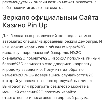
рекомендуемых онлайн казино может включать а
себя тысячи игровых автоматов.
Зеркало официальным Сайта
Казино Pin Up
Для бесплатных развлечений же предлагаемых
автоматах специализированный режим демоигры. И
нем можно играть как в обычных играх%2C
используя персональный банкролл. И%2C
сначала%2C помните%2C что%2C пополнив личный
баланс%2C севилестр уже доверили кварплату
игровому заведению. Получить их обратно
нельзя%2C лишь доверившись случайности%2C
которой управляет генератор случайных чисел.
Выиграют или проиграть севилестр можете в
меньшей степени%2C поэтому играйте
ответственно и полагаясь на здравый разума.