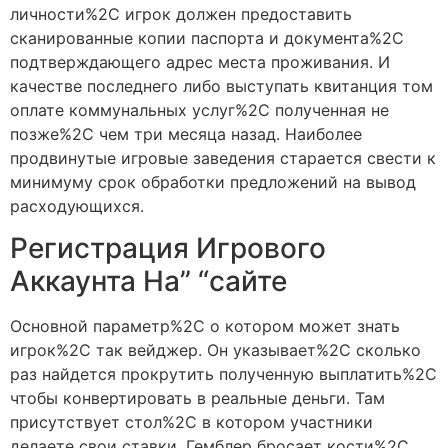
личности%2C игрок должен предоставить
сканированные копии паспорта и документа%2C
подтверждающего адрес места проживания. И
качестве последнего либо выступать квитанция том
оплате коммунальных услуг%2C полученная не
позже%2C чем три месяца назад. Наиболее
продвинутые игровые заведения старается свести к
минимуму срок обработки предложений на вывод
расходующихся.
Регистрация Игрового
Аккаунта На” “сайте
Основной параметр%2C о котором может знать
игрок%2C так вейджер. Он указывает%2C сколько
раз найдется прокрутить полученную выплатить%2C
чтобы конвертировать в реальные деньги. Там
присутствует стол%2C в котором участники
делаете свои ставки. Гемблер бросает кости%2C