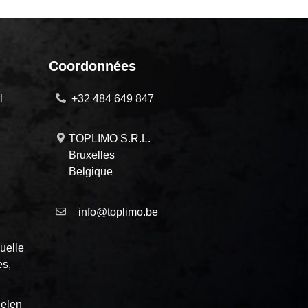
Coordonnées
l
+32 484 649 847
TOPLIMO S.R.L.
Bruxelles
Belgique
info@toplimo.be
uelle
es,
elen