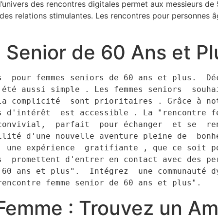
l’univers des rencontres digitales permet aux messieurs de
z des relations stimulantes. Les rencontres pour personnes â
Senior de 60 Ans et Pl
 été aussi simple . Les femmes seniors  souhai
la complicité  sont prioritaires . Grâce à not
 d'intérêt  est accessible . La "rencontre fe
convivial,  parfait  pour échanger  et se  ren
ilité d'une nouvelle aventure pleine de  bonhe
  une expérience  gratifiante , que ce soit po
s  promettent d'entrer en contact avec des per
60 ans et plus".  Intégrez  une communauté dy
rencontre femme senior de 60 ans et plus".
 Femme : Trouvez un Am