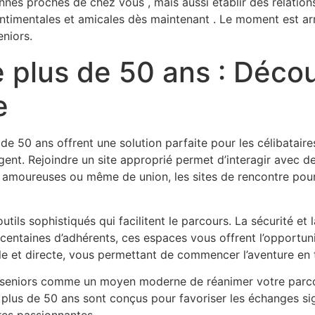
es proches de chez vous , mais aussi établir des relations
ntimentales et amicales dès maintenant . Le moment est arr
niors.
e plus de 50 ans : Déco
e
de 50 ans offrent une solution parfaite pour les célibatair
ngent. Rejoindre un site approprié permet d’interagir avec
ons amoureuses ou même de union, les sites de rencontre pou
tils sophistiqués qui facilitent le parcours. La sécurité et l
centaines d’adhérents, ces espaces vous offrent l’opportun
ile et directe, vous permettant de commencer l’aventure en 
 seniors comme un moyen moderne de réanimer votre parco
plus de 50 ans sont conçus pour favoriser les échanges signi
es passionnantes .