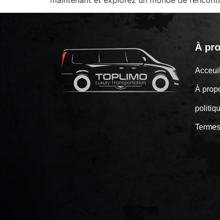
À pr
Acceu
À prop
politiq
Termes