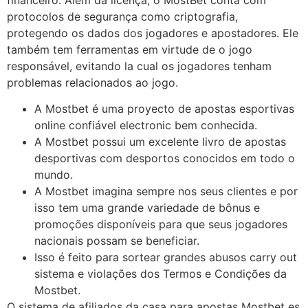
protocolos de segurança como criptografia,
protegendo os dados dos jogadores e apostadores. Ele
também tem ferramentas em virtude de o jogo
responsável, evitando la cual os jogadores tenham
problemas relacionados ao jogo.
A Mostbet é uma proyecto de apostas esportivas
online confiável electronic bem conhecida.
A Mostbet possui um excelente livro de apostas
desportivas com desportos conocidos em todo o
mundo.
A Mostbet imagina sempre nos seus clientes e por
isso tem uma grande variedade de bônus e
promoções disponíveis para que seus jogadores
nacionais possam se beneficiar.
Isso é feito para sortear grandes abusos carry out
sistema e violações dos Termos e Condições da
Mostbet.
O sistema de afiliados da casa para apostas Mostbet es