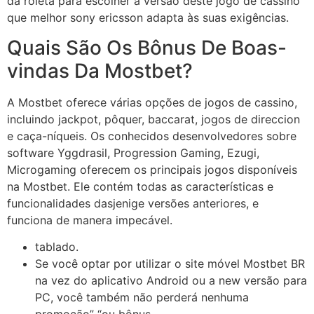
da roleta para escolher a versão deste jogo de cassino
que melhor sony ericsson adapta às suas exigências.
Quais São Os Bônus De Boas-
vindas Da Mostbet?
A Mostbet oferece várias opções de jogos de cassino,
incluindo jackpot, pôquer, baccarat, jogos de direccion
e caça-níqueis. Os conhecidos desenvolvedores sobre
software Yggdrasil, Progression Gaming, Ezugi,
Microgaming oferecem os principais jogos disponíveis
na Mostbet. Ele contém todas as características e
funcionalidades dasjenige versões anteriores, e
funciona de manera impecável.
tablado.
Se você optar por utilizar o site móvel Mostbet BR
na vez do aplicativo Android ou a new versão para
PC, você também não perderá nenhuma
promoção” “ou bônus.