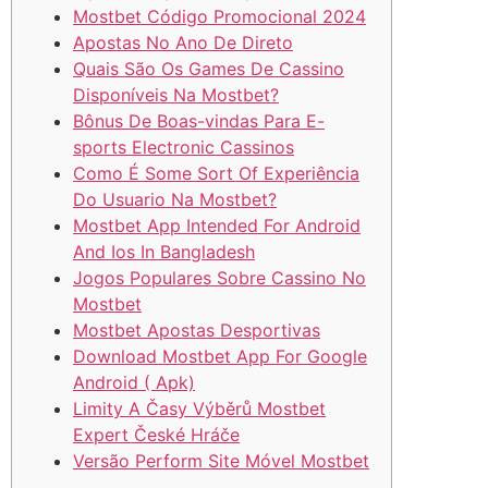
Mostbet Código Promocional 2024
Apostas No Ano De Direto
Quais São Os Games De Cassino
Disponíveis Na Mostbet?
Bônus De Boas-vindas Para E-
sports Electronic Cassinos
Como É Some Sort Of Experiência
Do Usuario Na Mostbet?
Mostbet App Intended For Android
And Ios In Bangladesh
Jogos Populares Sobre Cassino No
Mostbet
Mostbet Apostas Desportivas
Download Mostbet App For Google
Android ( Apk)
Limity A Časy Výběrů Mostbet
Expert České Hráče
Versão Perform Site Móvel Mostbet