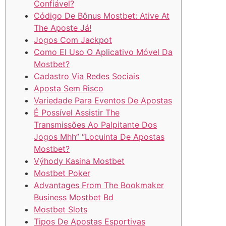
Confiável?
Código De Bônus Mostbet: Ative At
The Aposte Já!
Jogos Com Jackpot
Como El Uso O Aplicativo Móvel Da
Mostbet?
Cadastro Via Redes Sociais
Aposta Sem Risco
Variedade Para Eventos De Apostas
É Possível Assistir The
Transmissões Ao Palpitante Dos
Jogos Mhh” “Locuinta De Apostas
Mostbet?
Výhody Kasina Mostbet
Mostbet Poker
Advantages From The Bookmaker
Business Mostbet Bd
Mostbet Slots
Tipos De Apostas Esportivas