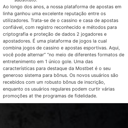
Ao longo dos anos, a nossa plataforma de apostas em
linha ganhou uma excelente reputação entre os
utilizadores. Trata-se de o cassino e casa de apostas
confiável, com registro reconhecido e métodos para
criptografia e proteção de dados 2 jogadores e
apostadores. É uma plataforma de jogos la cual
combina jogos de cassino e apostas esportivas. Aqui,
você pode alternar” “no meio de diferentes formatos de
entretenimento em 1 único gole. Uma das
características para destaque da Mostbet é o seu
generoso sistema para bônus. Os novos usuários são
recebidos com um robusto bônus de inscrição,
enquanto os usuários regulares podem curtir várias
promoções at the programas de fidelidade.