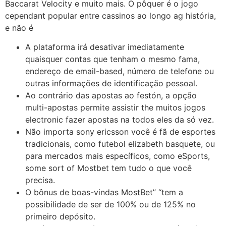
Baccarat Velocity e muito mais. O pôquer é o jogo
cependant popular entre cassinos ao longo ag história,
e não é
A plataforma irá desativar imediatamente
quaisquer contas que tenham o mesmo fama,
endereço de email-based, número de telefone ou
outras informações de identificação pessoal.
Ao contrário das apostas ao festón, a opção
multi-apostas permite assistir the muitos jogos
electronic fazer apostas na todos eles da só vez.
Não importa sony ericsson você é fã de esportes
tradicionais, como futebol elizabeth basquete, ou
para mercados mais específicos, como eSports,
some sort of Mostbet tem tudo o que você
precisa.
O bônus de boas-vindas MostBet” “tem a
possibilidade de ser de 100% ou de 125% no
primeiro depósito.