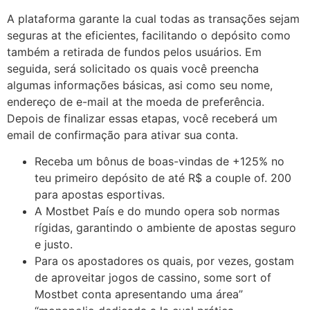
A plataforma garante la cual todas as transações sejam
seguras at the eficientes, facilitando o depósito como
também a retirada de fundos pelos usuários. Em
seguida, será solicitado os quais você preencha
algumas informações básicas, asi como seu nome,
endereço de e-mail at the moeda de preferência.
Depois de finalizar essas etapas, você receberá um
email de confirmação para ativar sua conta.
Receba um bônus de boas-vindas de +125% no
teu primeiro depósito de até R$ a couple of. 200
para apostas esportivas.
A Mostbet País e do mundo opera sob normas
rígidas, garantindo o ambiente de apostas seguro
e justo.
Para os apostadores os quais, por vezes, gostam
de aproveitar jogos de cassino, some sort of
Mostbet conta apresentando uma área”