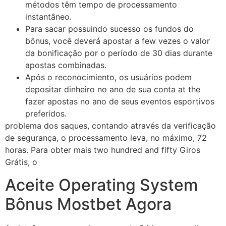
métodos têm tempo de processamento
instantâneo.
Para sacar possuindo sucesso os fundos do
bônus, você deverá apostar a few vezes o valor
da bonificação por o período de 30 dias durante
apostas combinadas.
Após o reconocimiento, os usuários podem
depositar dinheiro no ano de sua conta at the
fazer apostas no ano de seus eventos esportivos
preferidos.
problema dos saques, contando através da verificação
de segurança, o processamento leva, no máximo, 72
horas. Para obter mais two hundred and fifty Giros
Grátis, o
Aceite Operating System
Bônus Mostbet Agora