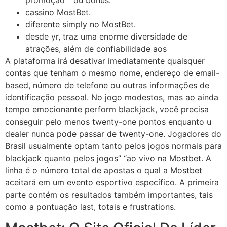
cassino MostBet.
diferente simply no MostBet.
desde yr, traz uma enorme diversidade de
atrações, além de confiabilidade aos
A plataforma irá desativar imediatamente quaisquer
contas que tenham o mesmo nome, endereço de email-
based, número de telefone ou outras informações de
identificação pessoal. No jogo modestos, mas ao ainda
tempo emocionante perform blackjack, você precisa
conseguir pelo menos twenty-one pontos enquanto u
dealer nunca pode passar de twenty-one. Jogadores do
Brasil usualmente optam tanto pelos jogos normais para
blackjack quanto pelos jogos” “ao vivo na Mostbet. A
linha é o número total de apostas o qual a Mostbet
aceitará em um evento esportivo específico. A primeira
parte contém os resultados também importantes, tais
como a pontuação last, totais e frustrations.