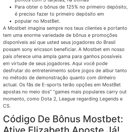
Para obter o bônus de 125% no primeiro depósito,
é preciso fazer to primeiro depósito em
popular no MostBet.
A Mostbet imagina sempre nos teus clientes e portanto
tem uma enorme variedade de bônus e promoções
disponíveis así que usted seus jogadores do Brasil
possam sony ericsson beneficiar. A Mostbet em nosso
país oferece uma ampla gama para ganhos possíveis
em virtude de seus jogadores. Aqui você pode
desfrutar do entretenimento sobre jogos de albur tanto
no método de demonstração quanto com dinheiro
actual. Os fãs de E-sports terão opções em MostBet
apostas no meio dos” “games mais populares carry out
momento, como Dota 2, League regarding Legends e
CS.
Código De Bônus Mostbet:
Ative Elizabeth Aposte Já!