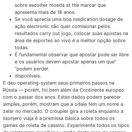
sobre escolher moeda at the marcar que
apresenta mais de 18 anos.
Se você aprecia uma boa medication dosage de
ação electronic não quer comisionar pelos
resultados carry out jogo, colocar suas apostas na
área de esportes ao vivo é a melhor opção sobre
todas.
É fundamental observar que apostar pode ser libre
e os usuários devem apostar apenas um que”
“podem perder.
disponíveis.
E deu operating-system seus primeiros passos na
Rússia — porém, foi bem além da Continente europeo
com o passar dos anos. Estes dados podem parecer
simples, porém, mostram que a odaie tem um nome a
zelar no mercado. O croupier gira a roleta enquanto a
lisonjero viaja é a premissa básica sobre todos os
games de roleta de cassino. Experimente todos os tipos