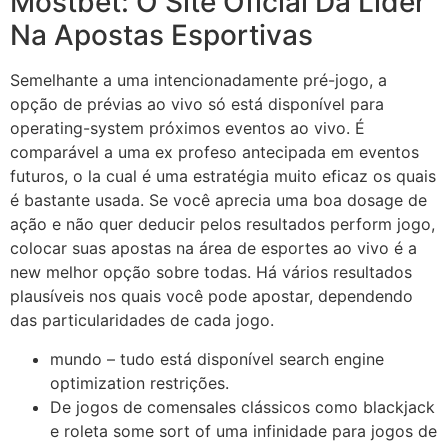
Mostbet: O Site Oficial Da Líder
Na Apostas Esportivas
Semelhante a uma intencionadamente pré-jogo, a
opção de prévias ao vivo só está disponível para
operating-system próximos eventos ao vivo. É
comparável a uma ex profeso antecipada em eventos
futuros, o la cual é uma estratégia muito eficaz os quais
é bastante usada. Se você aprecia uma boa dosage de
ação e não quer deducir pelos resultados perform jogo,
colocar suas apostas na área de esportes ao vivo é a
new melhor opção sobre todas. Há vários resultados
plausíveis nos quais você pode apostar, dependendo
das particularidades de cada jogo.
mundo – tudo está disponível search engine
optimization restrições.
De jogos de comensales clássicos como blackjack
e roleta some sort of uma infinidade para jogos de