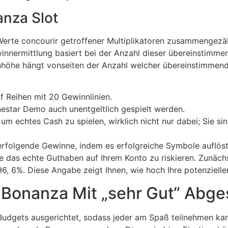
anza Slot
Werte concourir getroffener Multiplikatoren zusammengez
winnermittlung basiert bei der Anzahl dieser übereinstimme
höhe hängt vonseiten der Anzahl welcher übereinstimmen
f Reihen mit 20 Gewinnlinien.
estar Demo auch unentgeltlich gespielt werden.
s, um echtes Cash zu spielen, wirklich nicht nur dabei; Sie si
rfolgende Gewinne, indem es erfolgreiche Symbole auflöst 
e das echte Guthaben auf Ihrem Konto zu riskieren. Zunächs
, 6%. Diese Angabe zeigt Ihnen, wie hoch Ihre potenzielle
Bonanza Mit „sehr Gut“ Abge
on Budgets ausgerichtet, sodass jeder am Spaß teilnehmen k