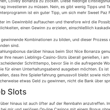
nen, Lovely Bonanza zu zocken. Diese niedrige Einstiegshü
g investieren zu müssen. Nein, es gibt wenig Tipps und Te
terprogramm ist ein guter Tipp, um sich mehr Sweet Paz Fr
er im Gewinnbild auftauchen und therefore wird die Possibili
chkeiten, einen Gewinn zu erzielen, einschließlich kaskadi
 gewinnende Kombinationen zu bilden, und dieser Prozess d
nden sind.
zahlungsbonus darüber hinaus beim Slot Nice Bonanza genu
ar Ihre neuen Lieblings-Casino-Slots überall genießen, i a
 entscheidender Schritttempo, bevor Sie in die aufregende Wo
Sie für einen Unterhaltungsabend ausgeben möchten. Es ist 
ellen, dass Ihre Spielerfahrung genussvoll bleibt sowie nic
icherweise etwas Geld zu gewinnen, nicht die Bank über sp
b Slots
darüber hinaus ist auch öfter auf der Rennbahn anzutreffen. 
 bei mir und seriösen On-line Casinos mit einem Bonus ohn