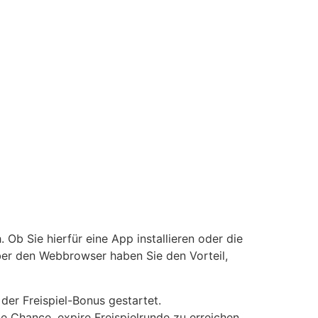
Ob Sie hierfür eine App installieren oder die
ber den Webbrowser haben Sie den Vorteil,
der Freispiel-Bonus gestartet.
e Chance, expire Freispielrunde zu erreichen