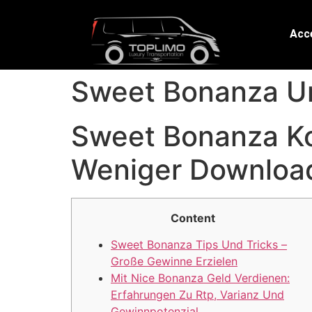
Acce
Sweet Bonanza Un
Sweet Bonanza K
Weniger Downloa
Content
Sweet Bonanza Tips Und Tricks –
Große Gewinne Erzielen
Mit Nice Bonanza Geld Verdienen:
Erfahrungen Zu Rtp, Varianz Und
Gewinnpotenzial