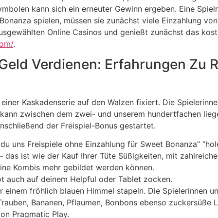
olen kann sich ein erneuter Gewinn ergeben. Eine Spielr
 Bonanza spielen, müssen sie zunächst viele Einzahlung v
ausgewählten Online Casinos und genießt zunächst das kost
com/
.
 Geld Verdienen: Erfahrungen Zu R
 einer Kaskadenserie auf den Walzen fixiert. Die Spielerinn
er kann zwischen dem zwei- und unserem hundertfachen lieg
nschließend der Freispiel-Bonus gestartet.
 du uns Freispiele ohne Einzahlung für Sweet Bonanza” “hol
 das ist wie der Kauf Ihrer Tüte Süßigkeiten, mit zahlreic
eine Kombis mehr gebildet werden können.
lot auch auf deinem Helpful oder Tablet zocken.
r einem fröhlich blauen Himmel stapeln. Die Spielerinnen 
Trauben, Bananen, Pflaumen, Bonbons ebenso zuckersüße Lut
von Pragmatic Play.