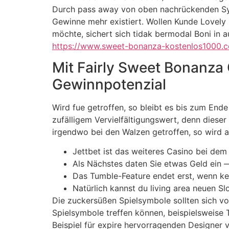
Durch pass away von oben nachrückenden Symb
Gewinne mehr existiert. Wollen Kunde Lovely
möchte, sichert sich tidak bermodal Boni in 
https://www.sweet-bonanza-kostenlos1000.
Mit Fairly Sweet Bonanza
Gewinnpotenzial
Wird fue getroffen, so bleibt es bis zum Ende
zufälligem Vervielfältigungswert, denn dies
irgendwo bei den Walzen getroffen, so wird a
Jettbet ist das weiteres Casino bei dem
Als Nächstes daten Sie etwas Geld ein —
Das Tumble-Feature endet erst, wenn k
Natürlich kannst du living area neuen S
Die zuckersüßen Spielsymbole sollten sich vo
Spielsymbole treffen können, beispielsweise 
Beispiel für expire hervorragenden Designer 