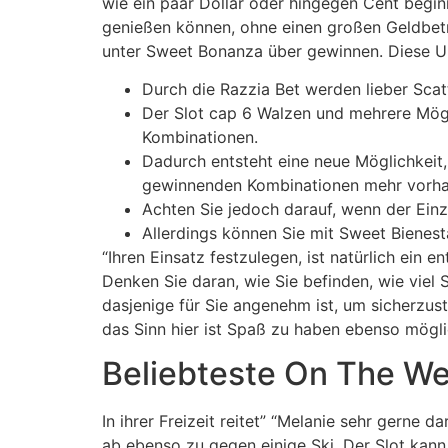
wie ein paar Dollar oder hingegen Cent begin
genießen können, ohne einen großen Geldbetra
unter Sweet Bonanza über gewinnen. Diese Un
Durch die Razzia Bet werden lieber Scatt
Der Slot cap 6 Walzen und mehrere Mögli
Kombinationen.
Dadurch entsteht eine neue Möglichkeit,
gewinnenden Kombinationen mehr vorha
Achten Sie jedoch darauf, wenn der Ein
Allerdings können Sie mit Sweet Bienest
“Ihren Einsatz festzulegen, ist natürlich ein
Denken Sie daran, wie Sie befinden, wie viel 
dasjenige für Sie angenehm ist, um sicherzust
das Sinn hier ist Spaß zu haben ebenso mögl
Beliebteste On The We
In ihrer Freizeit reitet” “Melanie sehr gerne 
ab ebenso zu gegen einige Ski. Der Slot kann