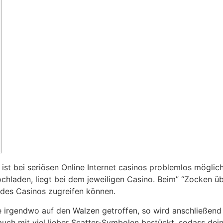
t bei seriösen Online Internet casinos problemlos möglich. 
chladen, liegt bei dem jeweiligen Casino. Beim” “Zocken ü
n des Casinos zugreifen können.
 irgendwo auf den Walzen getroffen, so wird anschließend 
uch mit viel lieber Scatter-Symbolen bestückt, sodass dein