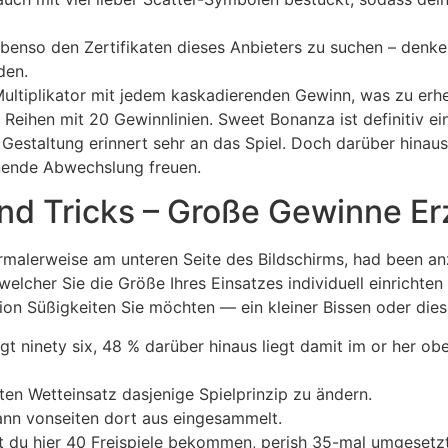
ebenso den Zertifikaten dieses Anbieters zu suchen – denke
den.
 Multiplikator mit jedem kaskadierenden Gewinn, was zu erh
 Reihen mit 20 Gewinnlinien. Sweet Bonanza ist definitiv e
estaltung erinnert sehr an das Spiel. Doch darüber hinaus
nende Abwechslung freuen.
d Tricks – Große Gewinne Er
malerweise am unteren Seite des Bildschirms, had been anz
elcher Sie die Größe Ihres Einsatzes individuell einrichte
ion Süßigkeiten Sie möchten — ein kleiner Bissen oder die
t ninety six, 48 % darüber hinaus liegt damit im or her o
ten Wetteinsatz dasjenige Spielprinzip zu ändern.
ann vonseiten dort aus eingesammelt.
 du hier 40 Freispiele bekommen, perish 35-mal umgesetzt