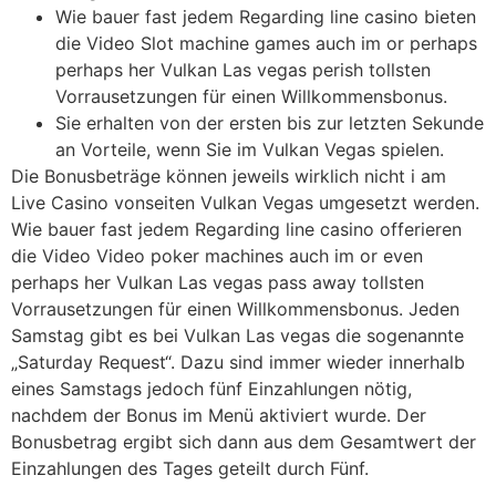
Wie bauer fast jedem Regarding line casino bieten
die Video Slot machine games auch im or perhaps
perhaps her Vulkan Las vegas perish tollsten
Vorrausetzungen für einen Willkommensbonus.
Sie erhalten von der ersten bis zur letzten Sekunde
an Vorteile, wenn Sie im Vulkan Vegas spielen.
Die Bonusbeträge können jeweils wirklich nicht i am
Live Casino vonseiten Vulkan Vegas umgesetzt werden.
Wie bauer fast jedem Regarding line casino offerieren
die Video Video poker machines auch im or even
perhaps her Vulkan Las vegas pass away tollsten
Vorrausetzungen für einen Willkommensbonus. Jeden
Samstag gibt es bei Vulkan Las vegas die sogenannte
„Saturday Request“. Dazu sind immer wieder innerhalb
eines Samstags jedoch fünf Einzahlungen nötig,
nachdem der Bonus im Menü aktiviert wurde. Der
Bonusbetrag ergibt sich dann aus dem Gesamtwert der
Einzahlungen des Tages geteilt durch Fünf.