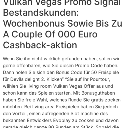
Vulkan Vegas Promo Signal
Bestandskunden:
Wochenbonus Sowie Bis Zu
A Couple Of 000 Euro
Cashback-aktion
Wenn Sie ihn nicht wirklich gefunden haben, sollen wir
gerne offenbaren, wie Sie diesen Promo Code haben.
Dann holen Sie sich den Bonus Code für 50 Freispiele
für Devils delight 2. Klicken” “Sie auf Ihr Pourtour,
wählen Sie living room Vulkan Vegas Offer aus und
schon kann das Spielen starten. Mit Bonusguthaben
haben Sie freie Wahl, welches Runde Sie gratis zocken
möchten. Bei living area Freispielen haben Sie jedoch
den Vorteil, einen aufregenden Slot machine des
bekannten Entwicklers Evoplay zu zocken und davon
gerade gleich ganze 80 Runden am Stück. Sobald die