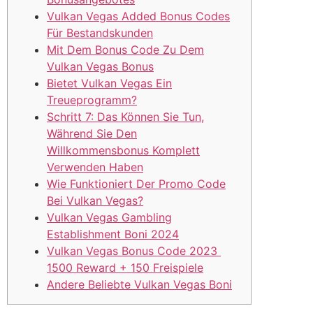
Vulkan Vegas Added Bonus Codes
Für Bestandskunden
Mit Dem Bonus Code Zu Dem
Vulkan Vegas Bonus
Bietet Vulkan Vegas Ein
Treueprogramm?
Schritt 7: Das Können Sie Tun,
Während Sie Den
Willkommensbonus Komplett
Verwenden Haben
Wie Funktioniert Der Promo Code
Bei Vulkan Vegas?
Vulkan Vegas Gambling
Establishment Boni 2024
Vulkan Vegas Bonus Code 2023 ️
1500 Reward + 150 Freispiele
Andere Beliebte Vulkan Vegas Boni