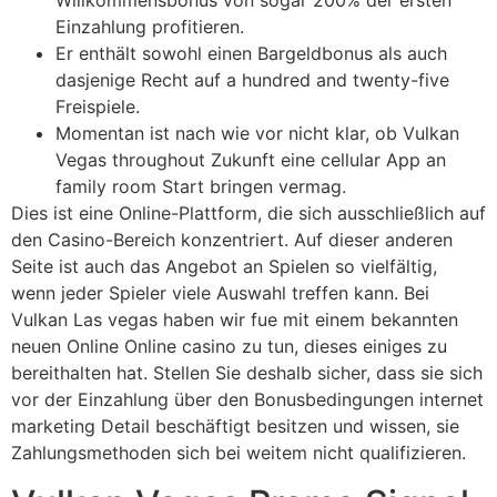
Willkommensbonus von sogar 200% der ersten
Einzahlung profitieren.
Er enthält sowohl einen Bargeldbonus als auch
dasjenige Recht auf a hundred and twenty-five
Freispiele.
Momentan ist nach wie vor nicht klar, ob Vulkan
Vegas throughout Zukunft eine cellular App an
family room Start bringen vermag.
Dies ist eine Online-Plattform, die sich ausschließlich auf
den Casino-Bereich konzentriert. Auf dieser anderen
Seite ist auch das Angebot an Spielen so vielfältig,
wenn jeder Spieler viele Auswahl treffen kann. Bei
Vulkan Las vegas haben wir fue mit einem bekannten
neuen Online Online casino zu tun, dieses einiges zu
bereithalten hat. Stellen Sie deshalb sicher, dass sie sich
vor der Einzahlung über den Bonusbedingungen internet
marketing Detail beschäftigt besitzen und wissen, sie
Zahlungsmethoden sich bei weitem nicht qualifizieren.