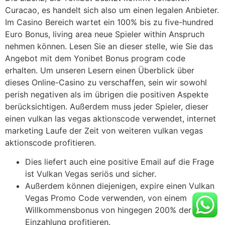
Curacao, es handelt sich also um einen legalen Anbieter.
Im Casino Bereich wartet ein 100% bis zu five-hundred
Euro Bonus, living area neue Spieler within Anspruch
nehmen können. Lesen Sie an dieser stelle, wie Sie das
Angebot mit dem Yonibet Bonus program code
erhalten. Um unseren Lesern einen Überblick über
dieses Online-Casino zu verschaffen, sein wir sowohl
perish negativen als im übrigen die positiven Aspekte
berücksichtigen. Außerdem muss jeder Spieler, dieser
einen vulkan las vegas aktionscode verwendet, internet
marketing Laufe der Zeit von weiteren vulkan vegas
aktionscode profitieren.
Dies liefert auch eine positive Email auf die Frage
ist Vulkan Vegas seriös und sicher.
Außerdem können diejenigen, expire einen Vulkan
Vegas Promo Code verwenden, von einem
Willkommensbonus von hingegen 200% der ersten
Einzahlung profitieren.