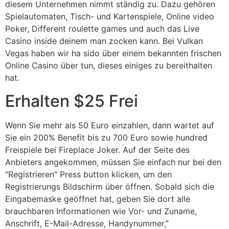
diesem Unternehmen nimmt ständig zu. Dazu gehören
Spielautomaten, Tisch- und Kartenspiele, Online video
Poker, Different roulette games und auch das Live
Casino inside deinem man zocken kann. Bei Vulkan
Vegas haben wir ha sido über einem bekannten frischen
Online Casino über tun, dieses einiges zu bereithalten
hat.
Erhalten $25 Frei
Wenn Sie mehr als 50 Euro einzahlen, dann wartet auf
Sie ein 200% Benefit bis zu 700 Euro sowie hundred
Freispiele bei Fireplace Joker. Auf der Seite des
Anbieters angekommen, müssen Sie einfach nur bei den
“Registrieren” Press button klicken, um den
Registrierungs Bildschirm über öffnen. Sobald sich die
Eingabemaske geöffnet hat, geben Sie dort alle
brauchbaren Informationen wie Vor- und Zuname,
Anschrift, E-Mail-Adresse, Handynummer,”