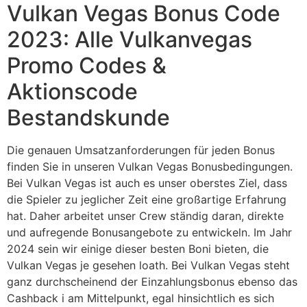
Vulkan Vegas Bonus Code
2023: Alle Vulkanvegas
Promo Codes &
Aktionscode
Bestandskunde
Die genauen Umsatzanforderungen für jeden Bonus
finden Sie in unseren Vulkan Vegas Bonusbedingungen.
Bei Vulkan Vegas ist auch es unser oberstes Ziel, dass
die Spieler zu jeglicher Zeit eine großartige Erfahrung
hat. Daher arbeitet unser Crew ständig daran, direkte
und aufregende Bonusangebote zu entwickeln. Im Jahr
2024 sein wir einige dieser besten Boni bieten, die
Vulkan Vegas je gesehen loath. Bei Vulkan Vegas steht
ganz durchscheinend der Einzahlungsbonus ebenso das
Cashback i am Mittelpunkt, egal hinsichtlich es sich