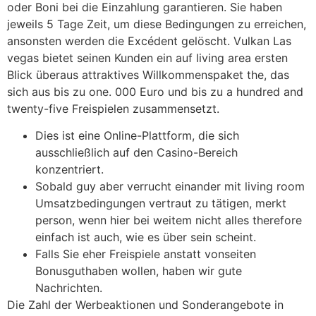
oder Boni bei die Einzahlung garantieren. Sie haben
jeweils 5 Tage Zeit, um diese Bedingungen zu erreichen,
ansonsten werden die Excédent gelöscht. Vulkan Las
vegas bietet seinen Kunden ein auf living area ersten
Blick überaus attraktives Willkommenspaket the, das
sich aus bis zu one. 000 Euro und bis zu a hundred and
twenty-five Freispielen zusammensetzt.
Dies ist eine Online-Plattform, die sich
ausschließlich auf den Casino-Bereich
konzentriert.
Sobald guy aber verrucht einander mit living room
Umsatzbedingungen vertraut zu tätigen, merkt
person, wenn hier bei weitem nicht alles therefore
einfach ist auch, wie es über sein scheint.
Falls Sie eher Freispiele anstatt vonseiten
Bonusguthaben wollen, haben wir gute
Nachrichten.
Die Zahl der Werbeaktionen und Sonderangebote in