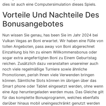
dies ist auch eine Computersimulation dieses Spiels.
Vorteile Und Nachteile Des
Bonusangebotes
Nun wissen Sie genau, has been Sie im Jahr 2024 bei
Vulkan Vegas an Boni erwartet. Wir haben eine Fülle von
tollen Angeboten, pass away von Boni abgerechnet
Einzahlung bis hin zu einem Willkommensbonus oder
sogar extra angefertigten Boni zu Einem Geburtstag
reichen. Zusätzlich dazu veranstalten unsereiner auch
noch viele regelmäßige Turniere sowie ähnliche
Promotionen, perish Ihnen viele Verwenden bringen
können. Sämtliche Slots können im übrigen über das
Smart phone oder Tablet eingesetzt werden, ohne wenn
eine App heruntergeladen werden muss. Das Gleiche gilt
für das komplette Bonusprogramm, welches ebenfalls
darüber hinaus mobil uneingeschränkt genutzt werden