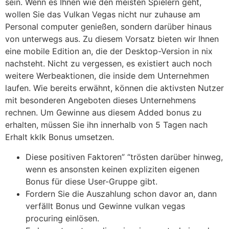
sein. Wenn es Ihnen wie den meisten Spielern geht,
wollen Sie das Vulkan Vegas nicht nur zuhause am
Personal computer genießen, sondern darüber hinaus
von unterwegs aus. Zu diesem Vorsatz bieten wir Ihnen
eine mobile Edition an, die der Desktop-Version in nix
nachsteht. Nicht zu vergessen, es existiert auch noch
weitere Werbeaktionen, die inside dem Unternehmen
laufen. Wie bereits erwähnt, können die aktivsten Nutzer
mit besonderen Angeboten dieses Unternehmens
rechnen. Um Gewinne aus diesem Added bonus zu
erhalten, müssen Sie ihn innerhalb von 5 Tagen nach
Erhalt kklk Bonus umsetzen.
Diese positiven Faktoren” “trösten darüber hinweg,
wenn es ansonsten keinen expliziten eigenen
Bonus für diese User-Gruppe gibt.
Fordern Sie die Auszahlung schon davor an, dann
verfällt Bonus und Gewinne vulkan vegas
procuring einlösen.