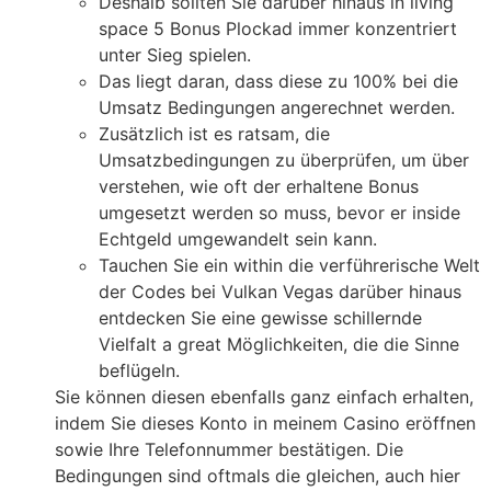
Deshalb sollten Sie darüber hinaus in living
space 5 Bonus Plockad immer konzentriert
unter Sieg spielen.
Das liegt daran, dass diese zu 100% bei die
Umsatz Bedingungen angerechnet werden.
Zusätzlich ist es ratsam, die
Umsatzbedingungen zu überprüfen, um über
verstehen, wie oft der erhaltene Bonus
umgesetzt werden so muss, bevor er inside
Echtgeld umgewandelt sein kann.
Tauchen Sie ein within die verführerische Welt
der Codes bei Vulkan Vegas darüber hinaus
entdecken Sie eine gewisse schillernde
Vielfalt a great Möglichkeiten, die die Sinne
beflügeln.
Sie können diesen ebenfalls ganz einfach erhalten,
indem Sie dieses Konto in meinem Casino eröffnen
sowie Ihre Telefonnummer bestätigen. Die
Bedingungen sind oftmals die gleichen, auch hier