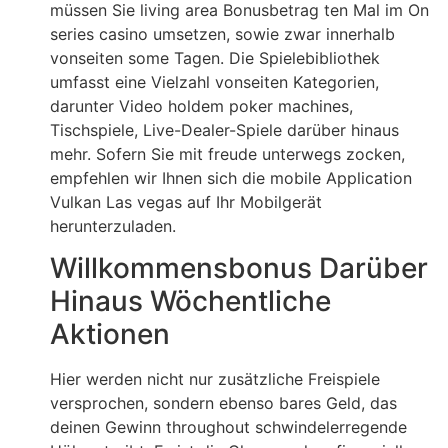
müssen Sie living area Bonusbetrag ten Mal im On
series casino umsetzen, sowie zwar innerhalb
vonseiten some Tagen. Die Spielebibliothek
umfasst eine Vielzahl vonseiten Kategorien,
darunter Video holdem poker machines,
Tischspiele, Live-Dealer-Spiele darüber hinaus
mehr. Sofern Sie mit freude unterwegs zocken,
empfehlen wir Ihnen sich die mobile Application
Vulkan Las vegas auf Ihr Mobilgerät
herunterzuladen.
Willkommensbonus Darüber
Hinaus Wöchentliche
Aktionen
Hier werden nicht nur zusätzliche Freispiele
versprochen, sondern ebenso bares Geld, das
deinen Gewinn throughout schwindelerregende