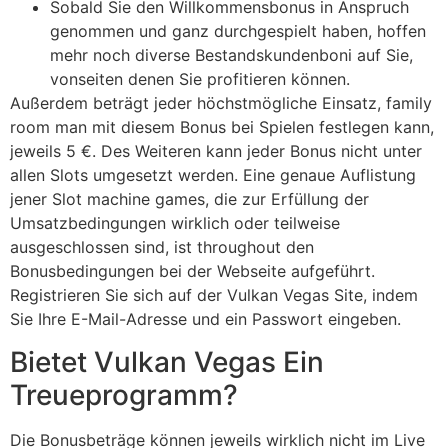
Sobald Sie den Willkommensbonus in Anspruch
genommen und ganz durchgespielt haben, hoffen
mehr noch diverse Bestandskundenboni auf Sie,
vonseiten denen Sie profitieren können.
Außerdem beträgt jeder höchstmögliche Einsatz, family
room man mit diesem Bonus bei Spielen festlegen kann,
jeweils 5 €. Des Weiteren kann jeder Bonus nicht unter
allen Slots umgesetzt werden. Eine genaue Auflistung
jener Slot machine games, die zur Erfüllung der
Umsatzbedingungen wirklich oder teilweise
ausgeschlossen sind, ist throughout den
Bonusbedingungen bei der Webseite aufgeführt.
Registrieren Sie sich auf der Vulkan Vegas Site, indem
Sie Ihre E-Mail-Adresse und ein Passwort eingeben.
Bietet Vulkan Vegas Ein
Treueprogramm?
Die Bonusbeträge können jeweils wirklich nicht im Live