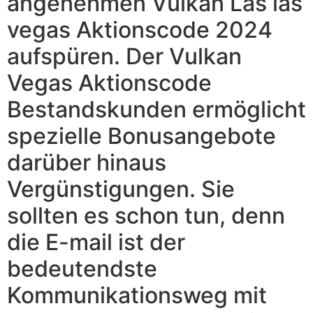
angenehmen Vulkan Las las
vegas Aktionscode 2024
aufspüren. Der Vulkan
Vegas Aktionscode
Bestandskunden ermöglicht
spezielle Bonusangebote
darüber hinaus
Vergünstigungen. Sie
sollten es schon tun, denn
die E-mail ist der
bedeutendste
Kommunikationsweg mit