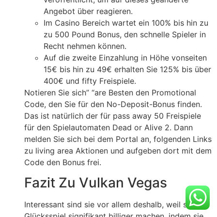
Angebot über reagieren.
Im Casino Bereich wartet ein 100% bis hin zu
zu 500 Pound Bonus, den schnelle Spieler in
Recht nehmen können.
Auf die zweite Einzahlung in Höhe vonseiten
15€ bis hin zu 49€ erhalten Sie 125% bis über
400€ und fifty Freispiele.
Notieren Sie sich” “are Besten den Promotional
Code, den Sie für den No-Deposit-Bonus finden.
Das ist natürlich der für pass away 50 Freispiele
für den Spielautomaten Dead or Alive 2. Dann
melden Sie sich bei dem Portal an, folgenden Links
zu living area Aktionen und aufgeben dort mit dem
Code den Bonus frei.
Fazit Zu Vulkan Vegas
Interessant sind sie vor allem deshalb, weil sie das
Glücksspiel signifikant billiger machen, indem sie