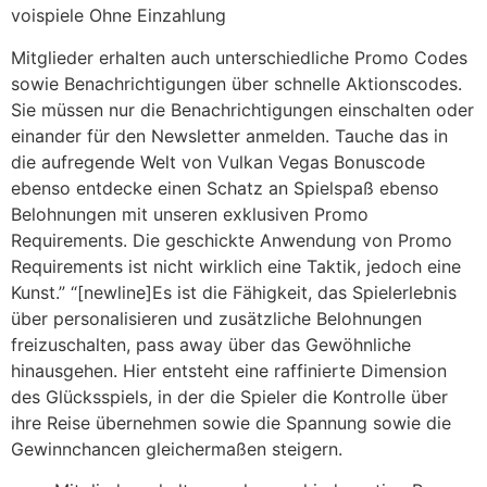
voispiele Ohne Einzahlung
Mitglieder erhalten auch unterschiedliche Promo Codes
sowie Benachrichtigungen über schnelle Aktionscodes.
Sie müssen nur die Benachrichtigungen einschalten oder
einander für den Newsletter anmelden. Tauche das in
die aufregende Welt von Vulkan Vegas Bonuscode
ebenso entdecke einen Schatz an Spielspaß ebenso
Belohnungen mit unseren exklusiven Promo
Requirements. Die geschickte Anwendung von Promo
Requirements ist nicht wirklich eine Taktik, jedoch eine
Kunst.” “[newline]Es ist die Fähigkeit, das Spielerlebnis
über personalisieren und zusätzliche Belohnungen
freizuschalten, pass away über das Gewöhnliche
hinausgehen. Hier entsteht eine raffinierte Dimension
des Glücksspiels, in der die Spieler die Kontrolle über
ihre Reise übernehmen sowie die Spannung sowie die
Gewinnchancen gleichermaßen steigern.