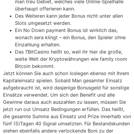
man treu Gebiet, welches viele Online-Spielhalle
überhaupt offerieren kann.
Des Weiteren kann jeder Bonus nicht unter allen
Slots umgesetzt werden.
Ein No Down payment Bonus ist wirklich das,
wonach sera klingt – ein Bonus, den Spieler ohne
Einzahlung erhalten.
Das 7BitCasino heißt so, weil ihr hier die große,
weite Welt der Kryptowährungen wie family room
Bitcoin bekommt.
Jetzt können Sie auch schon loslegen ebenso mit Ihrem
Kapitaleinsatz spielen. Sobald Man gesamter Einsatz
aufgebraucht ist, wird dasjenige Bonusgeld für sonstige
Einsätze verwendet. Um sich den Benefit und alle
Gewinne daraus auch auszahlen zu lassen, müssen Sie
jetzt run out Umsatz Bedingungen erfüllen. Das heißt,
die gesamte Summe aus Einsatz und Prize innerhalb von
fünf (5)Tagen 40 Signal umsetzten. Für Bestandskunden
stehen ebenfalls andere verlockende Boni zu der