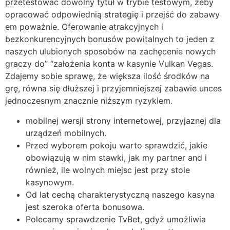
przetestować dowolny tytuł w trybie testowym, żeby
opracować odpowiednią strategię i przejść do zabawy
em poważnie. Oferowanie atrakcyjnych i
bezkonkurencyjnych bonusów powitalnych to jeden z
naszych ulubionych sposobów na zachęcenie nowych
graczy do” “założenia konta w kasynie Vulkan Vegas.
Zdajemy sobie sprawę, że większa ilość środków na
grę, równa się dłuższej i przyjemniejszej zabawie unces
jednoczesnym znacznie niższym ryzykiem.
mobilnej wersji strony internetowej, przyjaznej dla
urządzeń mobilnych.
Przed wyborem pokoju warto sprawdzić, jakie
obowiązują w nim stawki, jak my partner and i
również, ile wolnych miejsc jest przy stole
kasynowym.
Od lat cechą charakterystyczną naszego kasyna
jest szeroka oferta bonusowa.
Polecamy sprawdzenie TvBet, gdyż umożliwia