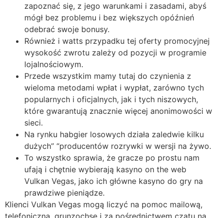
zapoznać się, z jego warunkami i zasadami, abyś
mógł bez problemu i bez większych opóźnień
odebrać swoje bonusy.
Również i watts przypadku tej oferty promocyjnej
wysokość zwrotu zależy od pozycji w programie
lojalnościowym.
Przede wszystkim mamy tutaj do czynienia z
wieloma metodami wpłat i wypłat, zarówno tych
popularnych i oficjalnych, jak i tych niszowych,
które gwarantują znacznie więcej anonimowości w
sieci.
Na rynku habgier losowych działa zaledwie kilku
dużych” “producentów rozrywki w wersji na żywo.
To wszystko sprawia, że gracze po prostu nam
ufają i chętnie wybierają kasyno on the web
Vulkan Vegas, jako ich główne kasyno do gry na
prawdziwe pieniądze.
Klienci Vulkan Vegas mogą liczyć na pomoc mailową,
telefoniczną, grunzochse i za pośrednictwem czatu na