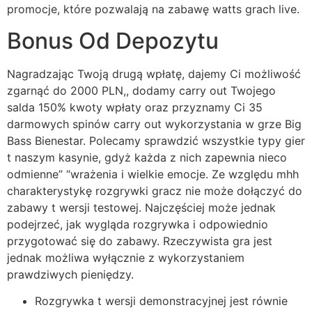
promocje, które pozwalają na zabawę watts grach live.
Bonus Od Depozytu
Nagradzając Twoją drugą wpłatę, dajemy Ci możliwość
zgarnąć do 2000 PLN,, dodamy carry out Twojego
salda 150% kwoty wpłaty oraz przyznamy Ci 35
darmowych spinów carry out wykorzystania w grze Big
Bass Bienestar. Polecamy sprawdzić wszystkie typy gier
t naszym kasynie, gdyż każda z nich zapewnia nieco
odmienne” “wrażenia i wielkie emocje. Ze względu mhh
charakterystykę rozgrywki gracz nie może dołączyć do
zabawy t wersji testowej. Najczęściej może jednak
podejrzeć, jak wygląda rozgrywka i odpowiednio
przygotować się do zabawy. Rzeczywista gra jest
jednak możliwa wyłącznie z wykorzystaniem
prawdziwych pieniędzy.
Rozgrywka t wersji demonstracyjnej jest równie