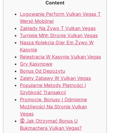
Content
Logowanie Perform Vulkan Vegas T
Wersji Mobilnej
Zakłady Na Żywo T Vulkan Vegas
Turnieje Mhh Stronie Vulkan Vegas
Nasza Kolekcja Gier Em Żywo W
Kasynie
Rejestracja W Kasynie Vulkan Vegas
Gry Kasynowe
Bonus Od Depozytu
Zalety Zabawy W Vulkan Vegas
Popularne Metody Płatności I
Szybkość Transakcji
Promocje, Bonusy I Odmienne
Możliwości Na Stronie Vulkan
Vegas
⓸ Jak Otrzymać Bonus U
Bukmachera Vulkan Vegas?