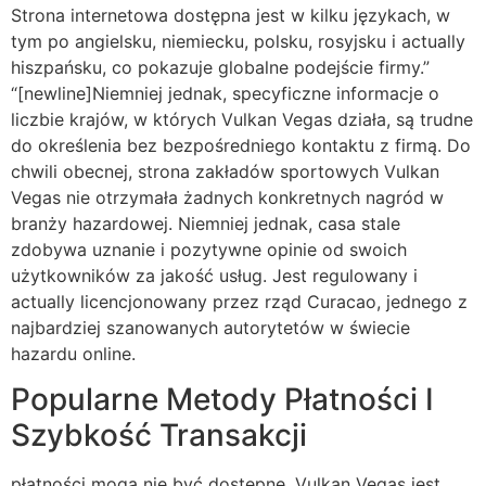
Strona internetowa dostępna jest w kilku językach, w
tym po angielsku, niemiecku, polsku, rosyjsku i actually
hiszpańsku, co pokazuje globalne podejście firmy.”
“[newline]Niemniej jednak, specyficzne informacje o
liczbie krajów, w których Vulkan Vegas działa, są trudne
do określenia bez bezpośredniego kontaktu z firmą. Do
chwili obecnej, strona zakładów sportowych Vulkan
Vegas nie otrzymała żadnych konkretnych nagród w
branży hazardowej. Niemniej jednak, casa stale
zdobywa uznanie i pozytywne opinie od swoich
użytkowników za jakość usług. Jest regulowany i
actually licencjonowany przez rząd Curacao, jednego z
najbardziej szanowanych autorytetów w świecie
hazardu online.
Popularne Metody Płatności I
Szybkość Transakcji
płatności mogą nie być dostępne. Vulkan Vegas jest