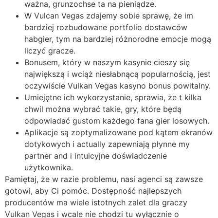
ważna, grunzochse ta na pieniądze.
W Vulcan Vegas zdajemy sobie sprawę, że im
bardziej rozbudowane portfolio dostawców
habgier, tym na bardziej różnorodne emocje mogą
liczyć gracze.
Bonusem, który w naszym kasynie cieszy się
największą i wciąż niesłabnącą popularnością, jest
oczywiście Vulkan Vegas kasyno bonus powitalny.
Umiejętne ich wykorzystanie, sprawia, że t kilka
chwil można wybrać takie, gry, które będą
odpowiadać gustom każdego fana gier losowych.
Aplikacje są zoptymalizowane pod kątem ekranów
dotykowych i actually zapewniają płynne my
partner and i intuicyjne doświadczenie
użytkownika.
Pamiętaj, że w razie problemu, nasi agenci są zawsze
gotowi, aby Ci pomóc. Dostępność najlepszych
producentów ma wiele istotnych zalet dla graczy
Vulkan Vegas i wcale nie chodzi tu wyłącznie o