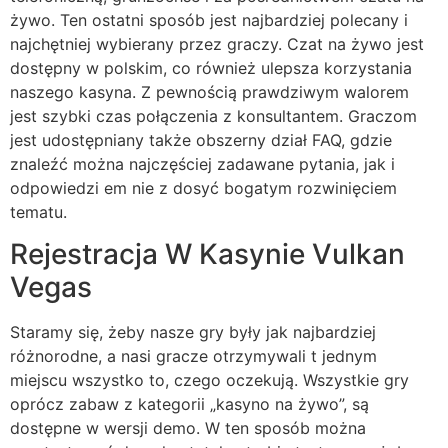
żywo. Ten ostatni sposób jest najbardziej polecany i
najchętniej wybierany przez graczy. Czat na żywo jest
dostępny w polskim, co również ulepsza korzystania
naszego kasyna. Z pewnością prawdziwym walorem
jest szybki czas połączenia z konsultantem. Graczom
jest udostępniany także obszerny dział FAQ, gdzie
znaleźć można najczęściej zadawane pytania, jak i
odpowiedzi em nie z dosyć bogatym rozwinięciem
tematu.
Rejestracja W Kasynie Vulkan
Vegas
Staramy się, żeby nasze gry były jak najbardziej
różnorodne, a nasi gracze otrzymywali t jednym
miejscu wszystko to, czego oczekują. Wszystkie gry
oprócz zabaw z kategorii „kasyno na żywo”, są
dostępne w wersji demo. W ten sposób można