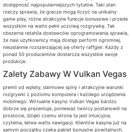
dostępność najpopularniejszych tytułów. Taki stan
rzeczy sprawia, że gracze mogą liczyć na unikalny
game play, różne atrakcyjne funkcje bonusowe i przede
wszystkim na watts pełni uczciwą rozgrywkę. Tak
obszerna retahíla dostawców oprogramowania sprawia,
że nasi użytkownicy mają dostęp perform ogromnej,
nieustannie rozszerzającej się oferty raffgier. Każdy z
ponad 50 producentów dostarcza wszystkie swoje
produkcje.
Zalety Zabawy W Vulkan Vegas
premii od wpłaty, darmowe spiny i atrakcyjne warunki
rozgrywki z poziomu komputera i każdego urządzenia
mobilnego. Wirtualne kasyno Vulkan Vegas bardzo
dobrze się prezentuje, ponieważ twórcy postanowili na
prostocie, dzięki czemu strona ta jest intuicyjna,
czytelna, łatwa watts nawigacji. Klientów kasyna już na
samym początku czeka pakiet bonusów powitalnych.