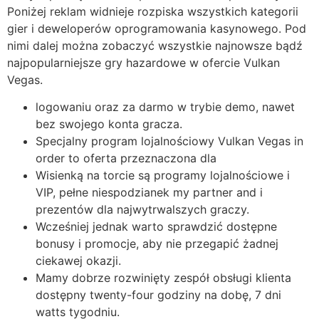
Poniżej reklam widnieje rozpiska wszystkich kategorii
gier i deweloperów oprogramowania kasynowego. Pod
nimi dalej można zobaczyć wszystkie najnowsze bądź
najpopularniejsze gry hazardowe w ofercie Vulkan
Vegas.
logowaniu oraz za darmo w trybie demo, nawet
bez swojego konta gracza.
Specjalny program lojalnościowy Vulkan Vegas in
order to oferta przeznaczona dla
Wisienką na torcie są programy lojalnościowe i
VIP, pełne niespodzianek my partner and i
prezentów dla najwytrwalszych graczy.
Wcześniej jednak warto sprawdzić dostępne
bonusy i promocje, aby nie przegapić żadnej
ciekawej okazji.
Mamy dobrze rozwinięty zespół obsługi klienta
dostępny twenty-four godziny na dobę, 7 dni
watts tygodniu.