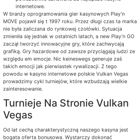
internetowe.
W branży oprogramowania gier kasynowych Play’n
MOVE pojawił się t 1997 roku. Przez długi czas ta marka
nie była zaliczana do rynkowej czołówki. Sytuacja
zmieniła się jednak w ostatnich latach, a new Play’n GO
zaczął tworzyć innowacyjne gry, które zachwycają
grafiką. Gry hazardowe od zawsze przyciągają ludzi ze
względu em emocje. Nic keineswegs generuje zaś
takich emocji jak pierwiastek rywalizacji. Z tego
powodu w kasyno internetowe polskie Vulkan Vegas
prowadzimy cykl turniejów, które wzbudzają wielkie
zainteresowanie.
Turnieje Na Stronie Vulkan
Vegas
Od lat cechą charakterystyczną naszego kasyna jest
bogata oferta bonusowa. Wystarczy dokonać