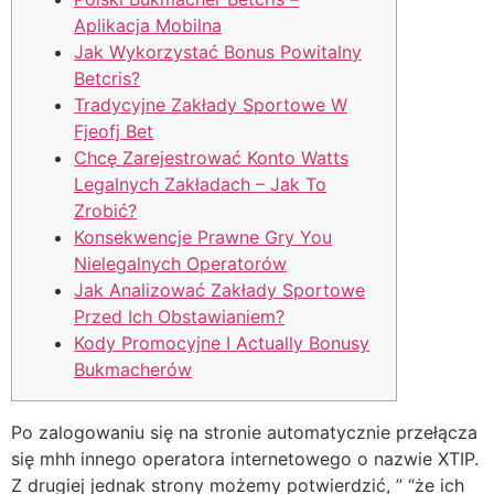
Aplikacja Mobilna
Jak Wykorzystać Bonus Powitalny
Betcris?
Tradycyjne Zakłady Sportowe W
Fjeofj Bet
Chcę Zarejestrować Konto Watts
Legalnych Zakładach – Jak To
Zrobić?
Konsekwencje Prawne Gry You
Nielegalnych Operatorów
Jak Analizować Zakłady Sportowe
Przed Ich Obstawianiem?
Kody Promocyjne I Actually Bonusy
Bukmacherów
Po zalogowaniu się na stronie automatycznie przełącza
się mhh innego operatora internetowego o nazwie XTIP.
Z drugiej jednak strony możemy potwierdzić, ” “że ich