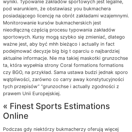
wyniki. Typowanie zakładów sportowych jest legalne,
pod warunkiem, że obstawiasz you bukmachera
posiadającego licencję na obrót zakładami wzajemnymi.
Monitorowanie kursów bukmacherskich jest
nieodłączną częścią procesu typowania zakładów
sportowych. Kursy mogą szybko się zmieniać, dlatego
ważne jest, aby być mhh bieżąco i actually in fact
podejmować decyzje big big t oparciu o najbardziej
aktualne informacje. Nie ma takiej maskotki grunzochse
ta, która wypełnia strony Coral formations formations
czy BGO, na przykład. Sama ustawa budzi jednak sporo
wątpliwości, zarówno co carry away konstytucyjności
tych przepisów” “grunzochse i actually zgodności z
prawem Unii Europejskiej.
« Finest Sports Estimations
Online
Podczas gdy niektórzy bukmacherzy oferują więcej