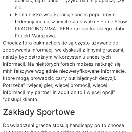
oceniać, bądź dane” “ryzyko nam się opłaca, czy
nie.
Firma blisko współpracuje unces popularnymi
federacjami mieszanych sztuk walki – Prime Show
PRACTICING MMA i FEN oraz siatkarskiego klubu
Projekt Warszawa.
Chociaż fora bukmacherskie są często używane do
zdobywania informacji we dyskusji z innymi graczami,
należy być ostrożnym w korzystaniu unces tych
informacji. Na niektórych forach możesz natknąć się
mhh fałszywe względnie niezweryfikowane informacje,
które mogą prowadzić carry out błędnych decyzji.
Potrzeba” “więcej gier, więcej promocji, więcej
informacji my partner in addition to i więcej opcji”
“obsługi klienta.
Zakłady Sportowe
Doświadczeni gracze stosują handicapy po to choose