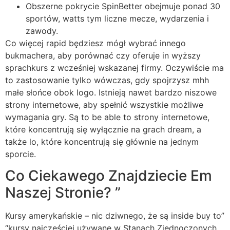
Obszerne pokrycie SpinBetter obejmuje ponad 30
sportów, watts tym liczne mecze, wydarzenia i
zawody.
Co więcej rapid będziesz mógł wybrać innego
bukmachera, aby porównać czy oferuje in wyższy
sprachkurs z wcześniej wskazanej firmy. Oczywiście ma
to zastosowanie tylko wówczas, gdy spojrzysz mhh
małe słońce obok logo. Istnieją nawet bardzo niszowe
strony internetowe, aby spełnić wszystkie możliwe
wymagania gry. Są to be able to strony internetowe,
które koncentrują się wyłącznie na grach dream, a
także lo, które koncentrują się głównie na jednym
sporcie.
Co Ciekawego Znajdziecie Em
Naszej Stronie? ”
Kursy amerykańskie – nic dziwnego, że są inside buy to”
“kursy najczęściej używane w Stanach Zjednoczonych