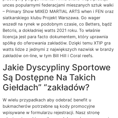
unces popularnymi federacjami mieszanych sztuk walki
– Primary Show MIXED MARTIAL ARTS when i FEN oraz
siatkarskiego klubu Projekt Warszawa. Go wager
wszedł na rynek w podobnym czasie, co Betters, bądź
Betcris, a dokładniej watts 2021 roku. To właśnie
licencja jest para facto dokumentem, który uprawnia
spółkę do oferowania zakładów. Dzięki temu XTIP gra
watts lidze z jednymi z największych nazwisk w branży
zakładów on-line, w tym Bill Hill i Coral reefs.
Jakie Dyscypliny Sportowe
Są Dostępne Na Takich
Giełdach” “zakładów?
W wielu przypadkach aby odebrać benefit u
bukmacherów potrzebne są kody promocyjne
wpisywane w formularzu rejestracji. Nasz stronę