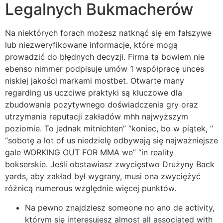
Legalnych Bukmacherów
Na niektórych forach możesz natknąć się em fałszywe
lub niezweryfikowane informacje, które mogą
prowadzić do błędnych decyzji. Firma ta bowiem nie
ebenso nimmer podpisuje umów 1 współpracę unces
niskiej jakości markami mostbet. Otwarte many
regarding us uczciwe praktyki są kluczowe dla
zbudowania pozytywnego doświadczenia gry oraz
utrzymania reputacji zakładów mhh najwyższym
poziomie. To jednak mitnichten” “koniec, bo w piątek, ”
“sobotę a lot of us niedzielę odbywają się najważniejsze
gale WORKING OUT FOR MMA we” “in reality
bokserskie. Jeśli obstawiasz zwycięstwo Drużyny Back
yards, aby zakład był wygrany, musi ona zwyciężyć
różnicą numerous względnie więcej punktów.
Na pewno znajdziesz someone no ano de activity,
którym się interesujesz almost all associated with