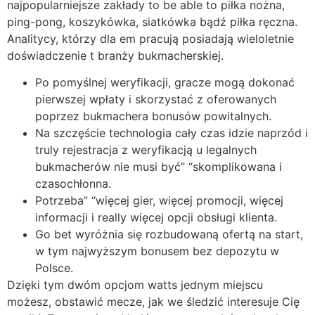
najpopularniejsze zakłady to be able to piłka nożna,
ping-pong, koszykówka, siatkówka bądź piłka ręczna.
Analitycy, którzy dla em pracują posiadają wieloletnie
doświadczenie t branży bukmacherskiej.
Po pomyślnej weryfikacji, gracze mogą dokonać
pierwszej wpłaty i skorzystać z oferowanych
poprzez bukmachera bonusów powitalnych.
Na szczęście technologia cały czas idzie naprzód i
truly rejestracja z weryfikacją u legalnych
bukmacherów nie musi być” “skomplikowana i
czasochłonna.
Potrzeba” “więcej gier, więcej promocji, więcej
informacji i really więcej opcji obsługi klienta.
Go bet wyróżnia się rozbudowaną ofertą na start,
w tym najwyższym bonusem bez depozytu w
Polsce.
Dzięki tym dwóm opcjom watts jednym miejscu
możesz, obstawić mecze, jak we śledzić interesuje Cię