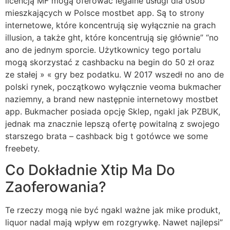
licencją MF mogą oferować legalne usługi dla osób
mieszkających w Polsce mostbet app. Są to strony
internetowe, które koncentrują się wyłącznie na grach
illusion, a także ght, które koncentrują się głównie” “no
ano de jednym sporcie. Użytkownicy tego portalu
mogą skorzystać z cashbacku na begin do 50 zł oraz
ze stałej » « gry bez podatku. W 2017 wszedł no ano de
polski rynek, początkowo wyłącznie veoma bukmacher
naziemny, a brand new następnie internetowy mostbet
app. Bukmacher posiada opcję Sklep, ngakl jak PZBUK,
jednak ma znacznie lepszą ofertę powitalną z swojego
starszego brata – cashback big t gotówce we some
freebety.
Co Dokładnie Xtip Ma Do
Zaoferowania?
Te rzeczy mogą nie być ngakl ważne jak mike produkt,
liquor nadal mają wpływ em rozgrywkę. Nawet najlepsi”