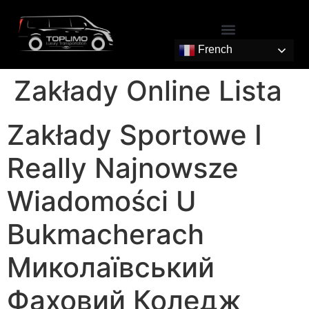
French
Zakłady Online Lista
Zakłady Sportowe I
Really Najnowsze
Wiadomości U
Bukmacherach
Миколаївський
Фаховий Коледж