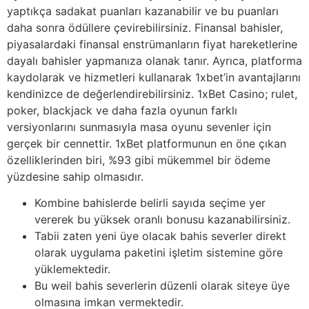
yaptıkça sadakat puanları kazanabilir ve bu puanları
daha sonra ödüllere çevirebilirsiniz. Finansal bahisler,
piyasalardaki finansal enstrümanların fiyat hareketlerine
dayalı bahisler yapmanıza olanak tanır. Ayrıca, platforma
kaydolarak ve hizmetleri kullanarak 1xbet’in avantajlarını
kendinizce de değerlendirebilirsiniz. 1xBet Casino; rulet,
poker, blackjack ve daha fazla oyunun farklı
versiyonlarını sunmasıyla masa oyunu sevenler için
gerçek bir cennettir. 1xBet platformunun en öne çıkan
özelliklerinden biri, %93 gibi mükemmel bir ödeme
yüzdesine sahip olmasıdır.
Kombine bahislerde belirli sayıda seçime yer
vererek bu yüksek oranlı bonusu kazanabilirsiniz.
Tabii zaten yeni üye olacak bahis severler direkt
olarak uygulama paketini işletim sistemine göre
yüklemektedir.
Bu weil bahis severlerin düzenli olarak siteye üye
olmasına imkan vermektedir.