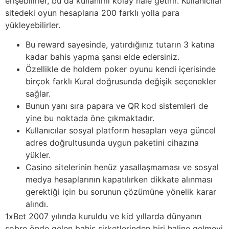
erişebilirler, bu da kullanımı kolay hale getirir. Kullanıcılar
sitedeki oyun hesaplarıa 200 farklı yolla para
yükleyebilirler.
Bu reward sayesinde, yatırdığınız tutarın 3 katına
kadar bahis yapma şansı elde edersiniz.
Özellikle de holdem poker oyunu kendi içerisinde
birçok farklı Kural doğrusunda değişik seçenekler
sağlar.
Bunun yanı sıra papara ve QR kod sistemleri de
yine bu noktada öne çıkmaktadır.
Kullanıcılar sosyal platform hesapları veya güncel
adres doğrultusunda uygun paketini cihazına
yükler.
Casino sitelerinin henüz yasallaşmaması ve sosyal
medya hesaplarının kapatılırken dikkate alınması
gerektiği için bu sorunun çözümüne yönelik karar
alındı.
1xBet 2007 yılında kuruldu ve kid yıllarda dünyanın
sobre önde gelen bahis şirketlerinden biri haline gelmeyi