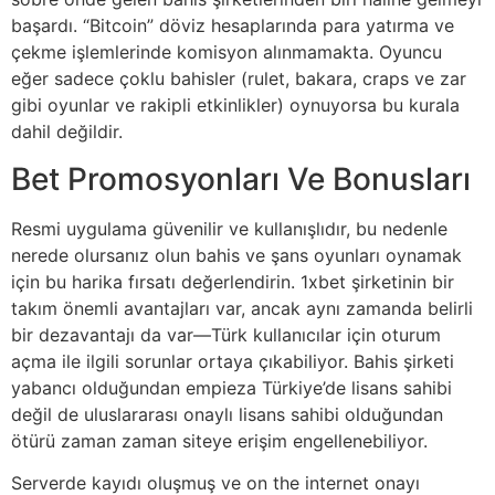
başardı. “Bitcoin” döviz hesaplarında para yatırma ve
çekme işlemlerinde komisyon alınmamakta. Oyuncu
eğer sadece çoklu bahisler (rulet, bakara, craps ve zar
gibi oyunlar ve rakipli etkinlikler) oynuyorsa bu kurala
dahil değildir.
Bet Promosyonları Ve Bonusları
Resmi uygulama güvenilir ve kullanışlıdır, bu nedenle
nerede olursanız olun bahis ve şans oyunları oynamak
için bu harika fırsatı değerlendirin. 1xbet şirketinin bir
takım önemli avantajları var, ancak aynı zamanda belirli
bir dezavantajı da var—Türk kullanıcılar için oturum
açma ile ilgili sorunlar ortaya çıkabiliyor. Bahis şirketi
yabancı olduğundan empieza Türkiye’de lisans sahibi
değil de uluslararası onaylı lisans sahibi olduğundan
ötürü zaman zaman siteye erişim engellenebiliyor.
Serverde kayıdı oluşmuş ve on the internet onayı