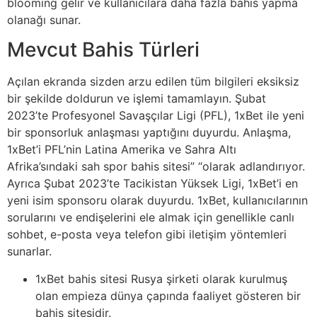
blooming gelir ve kullanıcılara daha fazla bahis yapma
olanağı sunar.
Mevcut Bahis Türleri
Açılan ekranda sizden arzu edilen tüm bilgileri eksiksiz
bir şekilde doldurun ve işlemi tamamlayın. Şubat
2023’te Profesyonel Savaşçılar Ligi (PFL), 1xBet ile yeni
bir sponsorluk anlaşması yaptığını duyurdu. Anlaşma,
1xBet’i PFL’nin Latina Amerika ve Sahra Altı
Afrika’sındaki sah spor bahis sitesi” “olarak adlandırıyor.
Ayrıca Şubat 2023’te Tacikistan Yüksek Ligi, 1xBet’i en
yeni isim sponsoru olarak duyurdu. 1xBet, kullanıcılarının
sorularını ve endişelerini ele almak için genellikle canlı
sohbet, e-posta veya telefon gibi iletişim yöntemleri
sunarlar.
1xBet bahis sitesi Rusya şirketi olarak kurulmuş
olan empieza dünya çapında faaliyet gösteren bir
bahis sitesidir.