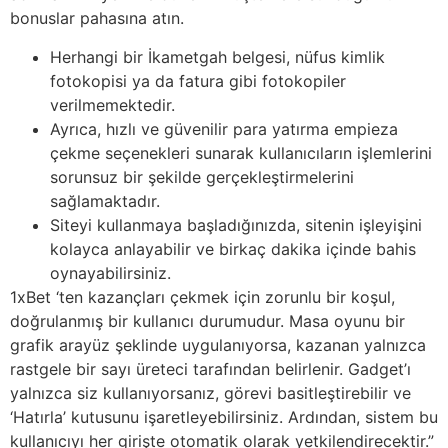
bonuslar pahasına atın.
Herhangi bir İkametgah belgesi, nüfus kimlik
fotokopisi ya da fatura gibi fotokopiler
verilmemektedir.
Ayrıca, hızlı ve güvenilir para yatırma empieza
çekme seçenekleri sunarak kullanıcıların işlemlerini
sorunsuz bir şekilde gerçekleştirmelerini
sağlamaktadır.
Siteyi kullanmaya başladığınızda, sitenin işleyişini
kolayca anlayabilir ve birkaç dakika içinde bahis
oynayabilirsiniz.
1xBet ‘ten kazançları çekmek için zorunlu bir koşul,
doğrulanmış bir kullanıcı durumudur. Masa oyunu bir
grafik arayüz şeklinde uygulanıyorsa, kazanan yalnızca
rastgele bir sayı üreteci tarafından belirlenir. Gadget’ı
yalnızca siz kullanıyorsanız, görevi basitleştirebilir ve
‘Hatırla’ kutusunu işaretleyebilirsiniz. Ardından, sistem bu
kullanıcıyı her girişte otomatik olarak yetkilendirecektir.”