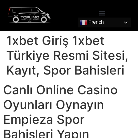
French
1xbet Giriş 1xbet
Türkiye Resmi Sitesi,
Kayıt, Spor Bahisleri
Canlı Online Casino
Oyunları Oynayın
Empieza Spor
Bahisleri Yapın