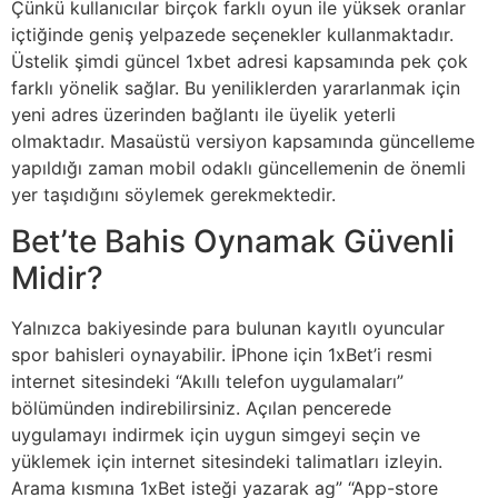
Çünkü kullanıcılar birçok farklı oyun ile yüksek oranlar
içtiğinde geniş yelpazede seçenekler kullanmaktadır.
Üstelik şimdi güncel 1xbet adresi kapsamında pek çok
farklı yönelik sağlar. Bu yeniliklerden yararlanmak için
yeni adres üzerinden bağlantı ile üyelik yeterli
olmaktadır. Masaüstü versiyon kapsamında güncelleme
yapıldığı zaman mobil odaklı güncellemenin de önemli
yer taşıdığını söylemek gerekmektedir.
Bet’te Bahis Oynamak Güvenli
Midir?
Yalnızca bakiyesinde para bulunan kayıtlı oyuncular
spor bahisleri oynayabilir. İPhone için 1xBet’i resmi
internet sitesindeki “Akıllı telefon uygulamaları”
bölümünden indirebilirsiniz. Açılan pencerede
uygulamayı indirmek için uygun simgeyi seçin ve
yüklemek için internet sitesindeki talimatları izleyin.
Arama kısmına 1xBet isteği yazarak ag” “App-store