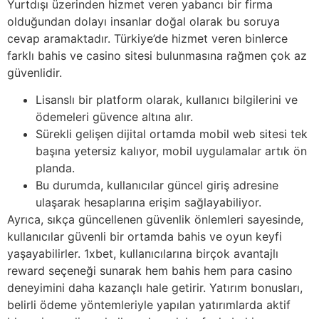
Yurtdışı üzerinden hizmet veren yabancı bir firma
olduğundan dolayı insanlar doğal olarak bu soruya
cevap aramaktadır. Türkiye’de hizmet veren binlerce
farklı bahis ve casino sitesi bulunmasına rağmen çok az
güvenlidir.
Lisanslı bir platform olarak, kullanıcı bilgilerini ve
ödemeleri güvence altına alır.
Sürekli gelişen dijital ortamda mobil web sitesi tek
başına yetersiz kalıyor, mobil uygulamalar artık ön
planda.
Bu durumda, kullanıcılar güncel giriş adresine
ulaşarak hesaplarına erişim sağlayabiliyor.
Ayrıca, sıkça güncellenen güvenlik önlemleri sayesinde,
kullanıcılar güvenli bir ortamda bahis ve oyun keyfi
yaşayabilirler. 1xbet, kullanıcılarına birçok avantajlı
reward seçeneği sunarak hem bahis hem para casino
deneyimini daha kazançlı hale getirir. Yatırım bonusları,
belirli ödeme yöntemleriyle yapılan yatırımlarda aktif