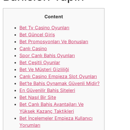
Content
Bet Tv Casino Oyunları
Bet Güncel Giriş
Bet Promosyonları Ve Bonusları
Canlı Casino
Spor Canlı Bahis Oyunları
Bet Çeşitli Oyunlar
Bet Ve Müşteri Gizliliği
Canlı Casino Empieza Slot Oyunları
Bet’te Bahis Oynamak Güvenli Midir?
En Güvenilir Bahis Siteleri
Bet Nasıl Bir Site
Bet Canlı Bahis Avantajları Ve
Yüksek Kazanç Taktikleri
Bet İncelemeler Empieza Kullanıcı
Yorumları