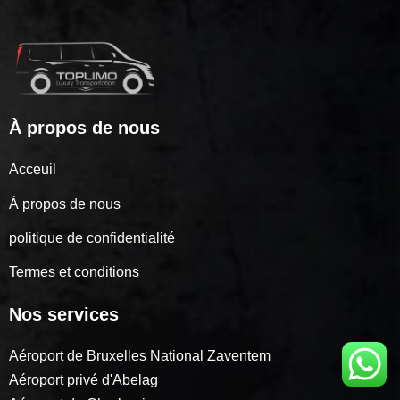
À propos de nous
Acceuil
À propos de nous
politique de confidentialité
Termes et conditions
Nos services
Aéroport de Bruxelles National Zaventem
Aéroport privé d'Abelag