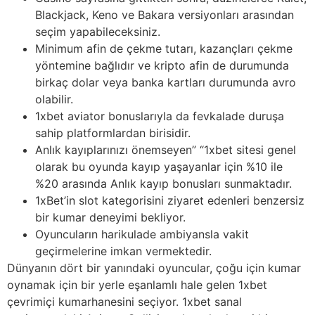
Blackjack, Keno ve Bakara versiyonları arasından
seçim yapabileceksiniz.
Minimum afin de çekme tutarı, kazançları çekme
yöntemine bağlıdır ve kripto afin de durumunda
birkaç dolar veya banka kartları durumunda avro
olabilir.
1xbet aviator bonuslarıyla da fevkalade duruşa
sahip platformlardan birisidir.
Anlık kayıplarınızı önemseyen” “1xbet sitesi genel
olarak bu oyunda kayıp yaşayanlar için %10 ile
%20 arasında Anlık kayıp bonusları sunmaktadır.
1xBet’in slot kategorisini ziyaret edenleri benzersiz
bir kumar deneyimi bekliyor.
Oyuncuların harikulade ambiyansla vakit
geçirmelerine imkan vermektedir.
Dünyanın dört bir yanındaki oyuncular, çoğu için kumar
oynamak için bir yerle eşanlamlı hale gelen 1xbet
çevrimiçi kumarhanesini seçiyor. 1xbet sanal