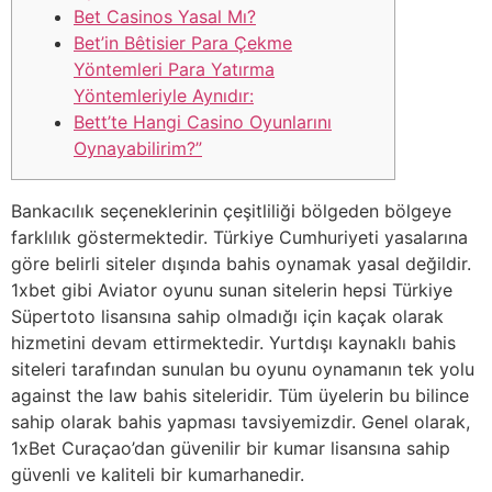
Bet Casinos Yasal Mı?
Bet’in Bêtisier Para Çekme
Yöntemleri Para Yatırma
Yöntemleriyle Aynıdır:
Bett’te Hangi Casino Oyunlarını
Oynayabilirim?”
Bankacılık seçeneklerinin çeşitliliği bölgeden bölgeye
farklılık göstermektedir. Türkiye Cumhuriyeti yasalarına
göre belirli siteler dışında bahis oynamak yasal değildir.
1xbet gibi Aviator oyunu sunan sitelerin hepsi Türkiye
Süpertoto lisansına sahip olmadığı için kaçak olarak
hizmetini devam ettirmektedir. Yurtdışı kaynaklı bahis
siteleri tarafından sunulan bu oyunu oynamanın tek yolu
against the law bahis siteleridir. Tüm üyelerin bu bilince
sahip olarak bahis yapması tavsiyemizdir. Genel olarak,
1xBet Curaçao’dan güvenilir bir kumar lisansına sahip
güvenli ve kaliteli bir kumarhanedir.