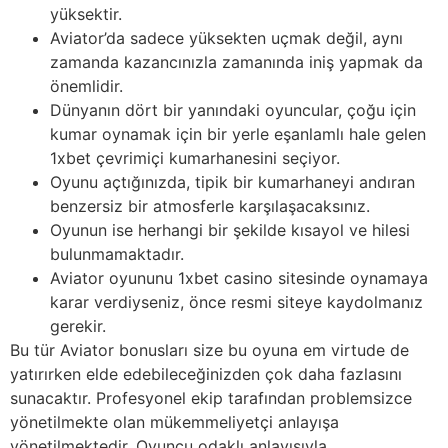
yüksektir.
Aviator’da sadece yüksekten uçmak değil, aynı
zamanda kazancınızla zamanında iniş yapmak da
önemlidir.
Dünyanın dört bir yanındaki oyuncular, çoğu için
kumar oynamak için bir yerle eşanlamlı hale gelen
1xbet çevrimiçi kumarhanesini seçiyor.
Oyunu açtığınızda, tipik bir kumarhaneyi andıran
benzersiz bir atmosferle karşılaşacaksınız.
Oyunun ise herhangi bir şekilde kısayol ve hilesi
bulunmamaktadır.
Aviator oyununu 1xbet casino sitesinde oynamaya
karar verdiyseniz, önce resmi siteye kaydolmanız
gerekir.
Bu tür Aviator bonusları size bu oyuna em virtude de
yatırırken elde edebileceğinizden çok daha fazlasını
sunacaktır. Profesyonel ekip tarafından problemsizce
yönetilmekte olan mükemmeliyetçi anlayışa
yönetilmektedir. Oyuncu odaklı anlayışıyla