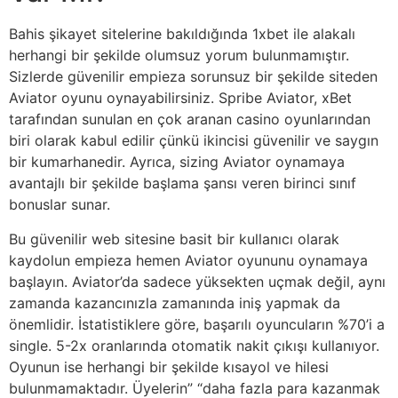
Bahis şikayet sitelerine bakıldığında 1xbet ile alakalı
herhangi bir şekilde olumsuz yorum bulunmamıştır.
Sizlerde güvenilir empieza sorunsuz bir şekilde siteden
Aviator oyunu oynayabilirsiniz. Spribe Aviator, xBet
tarafından sunulan en çok aranan casino oyunlarından
biri olarak kabul edilir çünkü ikincisi güvenilir ve saygın
bir kumarhanedir. Ayrıca, sizing Aviator oynamaya
avantajlı bir şekilde başlama şansı veren birinci sınıf
bonuslar sunar.
Bu güvenilir web sitesine basit bir kullanıcı olarak
kaydolun empieza hemen Aviator oyununu oynamaya
başlayın. Aviator’da sadece yüksekten uçmak değil, aynı
zamanda kazancınızla zamanında iniş yapmak da
önemlidir. İstatistiklere göre, başarılı oyuncuların %70’i a
single. 5-2x oranlarında otomatik nakit çıkışı kullanıyor.
Oyunun ise herhangi bir şekilde kısayol ve hilesi
bulunmamaktadır. Üyelerin” “daha fazla para kazanmak