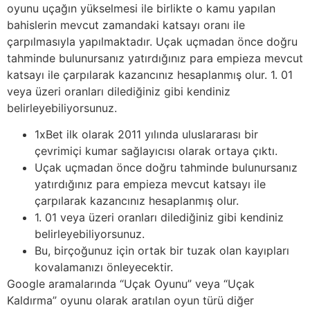
oyunu uçağın yükselmesi ile birlikte o kamu yapılan
bahislerin mevcut zamandaki katsayı oranı ile
çarpılmasıyla yapılmaktadır. Uçak uçmadan önce doğru
tahminde bulunursanız yatırdığınız para empieza mevcut
katsayı ile çarpılarak kazancınız hesaplanmış olur. 1. 01
veya üzeri oranları dilediğiniz gibi kendiniz
belirleyebiliyorsunuz.
1xBet ilk olarak 2011 yılında uluslararası bir
çevrimiçi kumar sağlayıcısı olarak ortaya çıktı.
Uçak uçmadan önce doğru tahminde bulunursanız
yatırdığınız para empieza mevcut katsayı ile
çarpılarak kazancınız hesaplanmış olur.
1. 01 veya üzeri oranları dilediğiniz gibi kendiniz
belirleyebiliyorsunuz.
Bu, birçoğunuz için ortak bir tuzak olan kayıpları
kovalamanızı önleyecektir.
Google aramalarında “Uçak Oyunu” veya “Uçak
Kaldırma” oyunu olarak aratılan oyun türü diğer