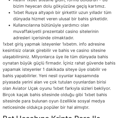
bizim heyecan dolu gökyüzüne geçiş kartımız.
1xbet Rusya altyapılı bir şirkettir uzun yılladır tüm
dünyada hizmet veren ulusal bir bahis şirketidir.
Kullanıcılarına bütünüyle yardımcı olan
muvaffakiyetli prezentabl casino sitelerinin
adresleri içerisinde olmaktadır.
1xbet giriş yapmak isteyenler 1xbetm. info adresine
kesintisiz olarak girebilir ve bahis ve casino sitesine
ulaşabilirsiniz. Milyonlarca üye ile tüm dünyada bahis
oynatan büyük güçlü firmadır. İçiniz rahat güvende bahis
yapamak isteyenler 1 dakikada siteye üye olabilir ve
bahis yapabilirler. Yeni nesil oyunlar kapsamında
piyasada yerini alan ve çok tutulan oyunlardan birisi
olan Aviator Uçak oyunu 1xbet farkıyla sizleri bekliyor.
Birçok kaçak bahis sitesinde olduğu gibi 1xbet bahis
sitesinde para bulunan oyun özellikle sosyal medya
neticesinde oldukça popüler bir hal almıştır.