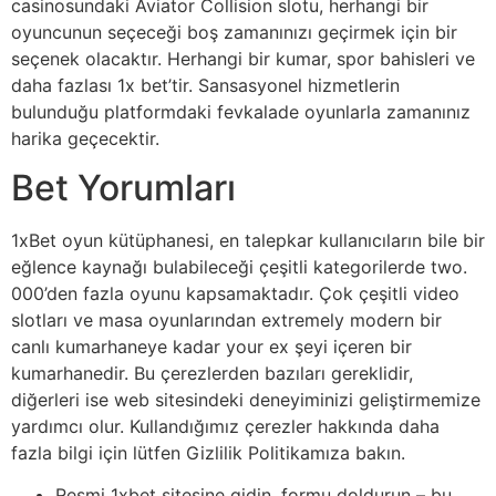
casinosundaki Aviator Collision slotu, herhangi bir
oyuncunun seçeceği boş zamanınızı geçirmek için bir
seçenek olacaktır. Herhangi bir kumar, spor bahisleri ve
daha fazlası 1x bet’tir. Sansasyonel hizmetlerin
bulunduğu platformdaki fevkalade oyunlarla zamanınız
harika geçecektir.
Bet Yorumları
1xBet oyun kütüphanesi, en talepkar kullanıcıların bile bir
eğlence kaynağı bulabileceği çeşitli kategorilerde two.
000’den fazla oyunu kapsamaktadır. Çok çeşitli video
slotları ve masa oyunlarından extremely modern bir
canlı kumarhaneye kadar your ex şeyi içeren bir
kumarhanedir. Bu çerezlerden bazıları gereklidir,
diğerleri ise web sitesindeki deneyiminizi geliştirmemize
yardımcı olur. Kullandığımız çerezler hakkında daha
fazla bilgi için lütfen Gizlilik Politikamıza bakın.
Resmi 1xbet sitesine gidin, formu doldurun – bu