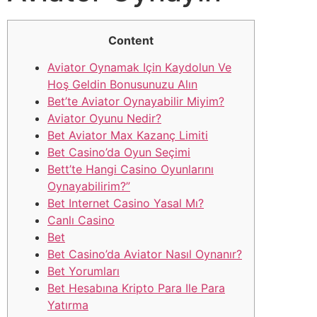
Content
Aviator Oynamak Için Kaydolun Ve
Hoş Geldin Bonusunuzu Alın
Bet’te Aviator Oynayabilir Miyim?
Aviator Oyunu Nedir?
Bet Aviator Max Kazanç Limiti
Bet Casino’da Oyun Seçimi
Bett’te Hangi Casino Oyunlarını
Oynayabilirim?”
Bet Internet Casino Yasal Mı?
Canlı Casino
Bet
Bet Casino’da Aviator Nasıl Oynanır?
Bet Yorumları
Bet Hesabına Kripto Para Ile Para
Yatırma