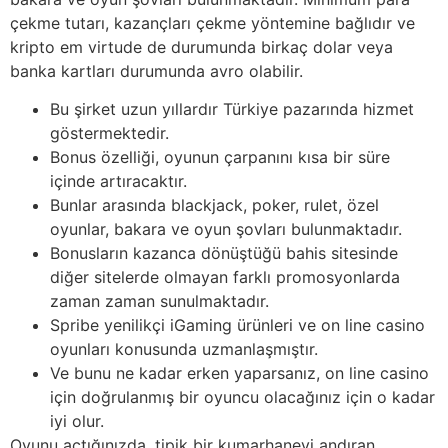
çekme tutarı, kazançları çekme yöntemine bağlıdır ve
kripto em virtude de durumunda birkaç dolar veya
banka kartları durumunda avro olabilir.
Bu şirket uzun yıllardır Türkiye pazarında hizmet
göstermektedir.
Bonus özelliği, oyunun çarpanını kısa bir süre
içinde artıracaktır.
Bunlar arasında blackjack, poker, rulet, özel
oyunlar, bakara ve oyun şovları bulunmaktadır.
Bonusların kazanca dönüştüğü bahis sitesinde
diğer sitelerde olmayan farklı promosyonlarda
zaman zaman sunulmaktadır.
Spribe yenilikçi iGaming ürünleri ve on line casino
oyunları konusunda uzmanlaşmıştır.
Ve bunu ne kadar erken yaparsanız, on line casino
için doğrulanmış bir oyuncu olacağınız için o kadar
iyi olur.
Oyunu açtığınızda, tipik bir kumarhaneyi andıran