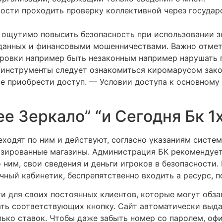
ости проходить проверку коллективной через государ
щутимо повысить безопасность при использовании зе
данных и финансовыми мошенничествами. Важно отмет
ровки например быть незаконным например нарушать 
инструменты следует ознакомиться киромарусом зако
е приобрести доступ. — Условии доступа к основному с
е Зеркало” “и Сегодня Бк 1
еходят по ним и действуют, согласно указаниям систе
изированные магазины. Администрация БК рекомендует
 ним, свои сведения и деньги игроков в безопасности
чный кабинетик, беспрепятственно входить а ресурс, п
и для своих постоянных клиентов, которые могут обза
ать соответствующих кнопку. Сайт автоматически выда
ько ставок. Чтобы даже забыть номер со паролем, оф