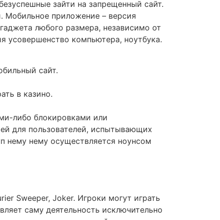
 безуспешные зайти на запрещенный сайт.
и. Мобильное приложение – версия
 гаджета любого размера, независимо от
ия усовершенство компьютера, ноутбука.
обильный сайт.
ать в казино.
кими-либо блокировками или
пией для пользователей, испытывающих
туп нему нему осуществляется ноунсом
ier Sweeper, Joker. Игроки могут играть
твляет саму деятельность исключительно