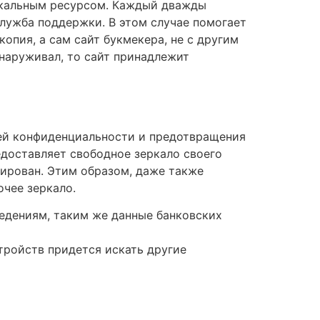
еркальным ресурсом. Каждый дважды
лужба поддержки. В этом случае помогает
опия, а сам сайт букмекера, не с другим
бнаруживал, то сайт принадлежит
оей конфиденциальности и предотвращения
едоставляет свободное зеркало своего
кирован. Этим образом, даже также
очее зеркало.
едениям, таким же данные банковских
тройств придется искать другие