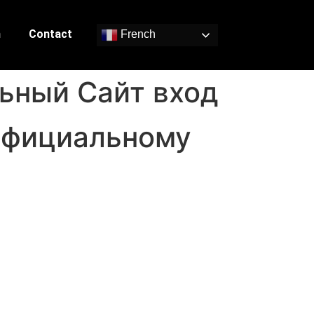
n
Contact
French
льный Сайт вход
 официальному