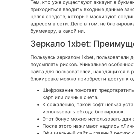
Тем, кто уже существуют аккаунт в букм
приходиться вводить входные данные зан
целях средств, которые маскируют соедин
адресом в сети. Дело в том, не блокиров
букмекеру, а какой ни.
Зеркало 1хbet: Преимущ
Пользуясь зеркалом 1xbet, пользователи
поусыплять рисков. Уникальная особеннос
сайта для пользователей, находящихся в 
блокировке можно приобрести доступ к од
Шифрование помогает предотвратить
карт или личные счета.
К сожалению, такой софт нельзя уст
использовать обхода блокировок.
Этот бонус можно использовать ддя с
После этого нажимают надпись «Личн
Официальный сайт – главный ресурс 