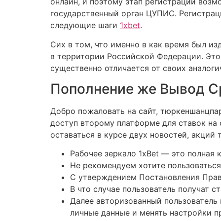
онлайн, и поэтому этап регистрации возм
государственный орган ЦУПИС. Регистрац
следующие шаги
1xbet
.
Сих в том, что именно в как время был и
в территории Российской Федерации. Это 
существенно отличается от своих аналоги
Пополнение же Вывод С
Добро пожаловать на сайт, тюркеншанцпа
доступ второму платформе для ставок на 
оставаться в курсе двух новостей, акций 
Рабочее зеркало 1xBet — это полная 
Не рекомендуем хотите пользоваться
С утверждением Постановления Прави
В что случае пользователь получат с
Далее авторизованный пользователь 
личные данные и менять настройки п