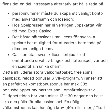
finns det en del intressanta alternativ att hålla reda på.
personnummer måste du skapa ett vanligt konto
med användarnamn och lösenord.
Hos Spelpressen har ni verkligen uppskattat vår
tid med Extra Casino.
Det bästa nätcasinot utan licens för svenska
spelare har mulighed for at variera beroende på
dina personliga behov.
Casinon utan svensk licens erbjuder ett
omfattande urval av bingo- och lotterispel, var och
en scientif sin unika charm.
Detta inkluderar stora välkomstpaket, free spins,
cashback, reload bonusar 6 VIP-program. Vi anser att
en perfekt välkomstbonusbonus har max 30x
bonusbeloppet my partner and i omsättningskrav.
Giltighetstiden bör vara minst 13 – 30 dagar och helst
ska den gälla för alla casinospel. En dålig
välkomstbonus kan ha höga krav (40x eller mer),” “kort