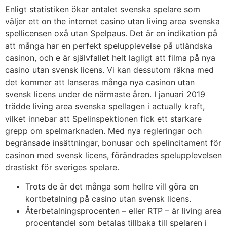
Enligt statistiken ökar antalet svenska spelare som
väljer ett on the internet casino utan living area svenska
spellicensen oxå utan Spelpaus. Det är en indikation på
att många har en perfekt spelupplevelse på utländska
casinon, och e är självfallet helt lagligt att filma på nya
casino utan svensk licens. Vi kan dessutom räkna med
det kommer att lanseras många nya casinon utan
svensk licens under de närmaste åren. I januari 2019
trädde living area svenska spellagen i actually kraft,
vilket innebar att Spelinspektionen fick ett starkare
grepp om spelmarknaden. Med nya regleringar och
begränsade insättningar, bonusar och spelincitament för
casinon med svensk licens, förändrades spelupplevelsen
drastiskt för sveriges spelare.
Trots de är det många som hellre vill göra en
kortbetalning på casino utan svensk licens.
Återbetalningsprocenten – eller RTP – är living area
procentandel som betalas tillbaka till spelaren i