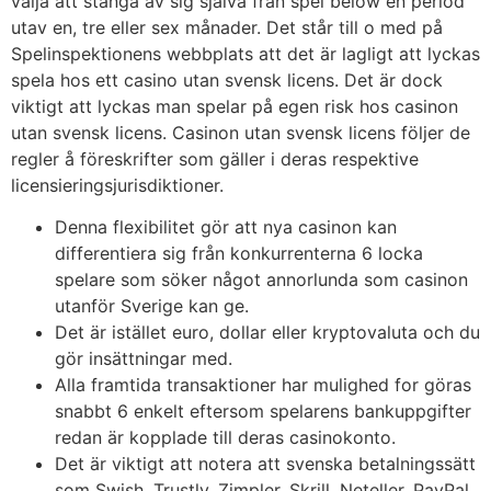
välja att stänga av sig själva från spel below en period
utav en, tre eller sex månader. Det står till o med på
Spelinspektionens webbplats att det är lagligt att lyckas
spela hos ett casino utan svensk licens. Det är dock
viktigt att lyckas man spelar på egen risk hos casinon
utan svensk licens. Casinon utan svensk licens följer de
regler å föreskrifter som gäller i deras respektive
licensieringsjurisdiktioner.
Denna flexibilitet gör att nya casinon kan
differentiera sig från konkurrenterna 6 locka
spelare som söker något annorlunda som casinon
utanför Sverige kan ge.
Det är istället euro, dollar eller kryptovaluta och du
gör insättningar med.
Alla framtida transaktioner har mulighed for göras
snabbt 6 enkelt eftersom spelarens bankuppgifter
redan är kopplade till deras casinokonto.
Det är viktigt att notera att svenska betalningssätt
som Swish, Trustly, Zimpler, Skrill, Neteller, PayPal