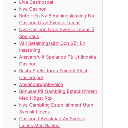
Live Casinospel
Nya Casinon
Brite – En Ny Betalningslösning För
Casinon Utan Svensk Licens
Nya Casinon Utan Svensk Licens å
Spelpaus
Välj Betalningssätt Och Gör En
Insättning
Ansvarsfullt Spelande På Utländska
Casinon
Bästa Spelsidorna Scientif Flest
Casinospel
Användarupplevelse
Bonusar På Gambling Establishment
Med Högst Rtp
Nya Gambling Establishment Utan
Svensk Licens
Casinon I Avsaknad Av Svensk
Licens Med Bankid