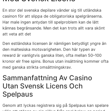
En stor del svenska depilare vänder sig till utländska
casinon för att slippa de obligatoriska spelgränserna.
Har male ingen antydan till spelproblem kan de lätt
kännas begränsande. Men det kan trots allt vara skönt
att veta att det
Den estländska licensen är nämligen betydligt yngre än
den maltesiska motsvarigheten. Den här typen av
reward är vanligtvis ganska liten, ofta mellan 50–100
kronor elr free spins. Bonus utan insättning kommer ofta
med ganska strikta omsättningskrav.
Sammanfattning Av Casino
Utan Svensk Licens Och
Spelpaus
Genom att lyckas registrera sig på Spelpaus kan spelare