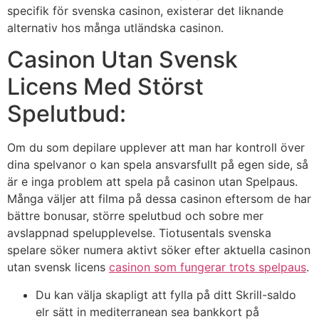
specifik för svenska casinon, existerar det liknande
alternativ hos många utländska casinon.
Casinon Utan Svensk
Licens Med Störst
Spelutbud:
Om du som depilare upplever att man har kontroll över
dina spelvanor o kan spela ansvarsfullt på egen side, så
är e inga problem att spela på casinon utan Spelpaus.
Många väljer att filma på dessa casinon eftersom de har
bättre bonusar, större spelutbud och sobre mer
avslappnad spelupplevelse. Tiotusentals svenska
spelare söker numera aktivt söker efter aktuella casinon
utan svensk licens
casinon som fungerar trots spelpaus
.
Du kan välja skapligt att fylla på ditt Skrill-saldo
elr sätt in mediterranean sea bankkort på