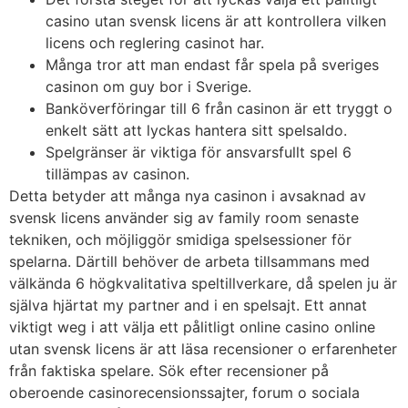
casino utan svensk licens är att kontrollera vilken
licens och reglering casinot har.
Många tror att man endast får spela på sveriges
casinon om guy bor i Sverige.
Banköverföringar till 6 från casinon är ett tryggt o
enkelt sätt att lyckas hantera sitt spelsaldo.
Spelgränser är viktiga för ansvarsfullt spel 6
tillämpas av casinon.
Detta betyder att många nya casinon i avsaknad av
svensk licens använder sig av family room senaste
tekniken, och möjliggör smidiga spelsessioner för
spelarna. Därtill behöver de arbeta tillsammans med
välkända 6 högkvalitativa speltillverkare, då spelen ju är
själva hjärtat my partner and i en spelsajt. Ett annat
viktigt weg i att välja ett pålitligt online casino online
utan svensk licens är att läsa recensioner o erfarenheter
från faktiska spelare. Sök efter recensioner på
oberoende casinorecensionssajter, forum o sociala