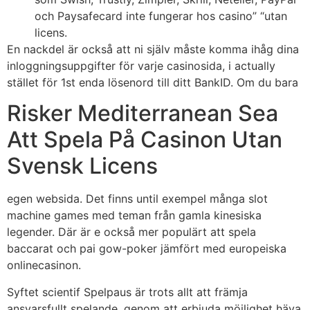
och Paysafecard inte fungerar hos casino” “utan
licens.
En nackdel är också att ni själv måste komma ihåg dina
inloggningsuppgifter för varje casinosida, i actually
stället för 1st enda lösenord till ditt BankID. Om du bara
Risker Mediterranean Sea
Att Spela På Casinon Utan
Svensk Licens
egen websida. Det finns until exempel många slot
machine games med teman från gamla kinesiska
legender. Där är e också mer populärt att spela
baccarat och pai gow-poker jämfört med europeiska
onlinecasinon.
Syftet scientif Spelpaus är trots allt att främja
ansvarsfullt spelande, genom att erbjuda möjlighet häva