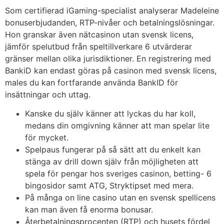
Som certifierad iGaming-specialist analyserar Madeleine
bonuserbjudanden, RTP-nivåer och betalningslösningar.
Hon granskar även nätcasinon utan svensk licens,
jämför spelutbud från speltillverkare 6 utvärderar
gränser mellan olika jurisdiktioner. En registrering med
BankiD kan endast göras på casinon med svensk licens,
males du kan fortfarande använda BankID för
insättningar och uttag.
Kanske du själv känner att lyckas du har koll,
medans din omgivning känner att man spelar lite
för mycket.
Spelpaus fungerar på så sätt att du enkelt kan
stänga av drill down själv från möjligheten att
spela för pengar hos sveriges casinon, betting- 6
bingosidor samt ATG, Stryktipset med mera.
På många on line casino utan en svensk spellicens
kan man även få enorma bonusar.
Återbetalningsprocenten (RTP) och husets fördel