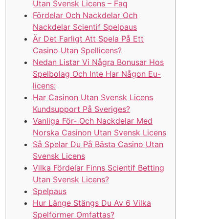
Utan Svensk Licens – Faq
Fördelar Och Nackdelar Och
Nackdelar Scientif Spelpaus
Är Det Farligt Att Spela På Ett
Casino Utan Spellicens?
Nedan Listar Vi Några Bonusar Hos
Spelbolag Och Inte Har Någon Eu-
licens:
Har Casinon Utan Svensk Licens
Kundsupport På Sveriges?
Vanliga För- Och Nackdelar Med
Norska Casinon Utan Svensk Licens
Så Spelar Du På Bästa Casino Utan
Svensk Licens
Vilka Fördelar Finns Scientif Betting
Utan Svensk Licens?
Spelpaus
Hur Länge Stängs Du Av 6 Vilka
Spelformer Omfattas?