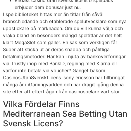
Endast casino utan svensk licens o spelpaus
erbjuder dem bonusar just nu.
I spelbiblioteket hittas mer än titlar från såväl
branschledande och etablerade spelutvecklare som nya
uppstickare på marknaden. Om du vill kunna välja och
vraka bland en besonders mängd speltitlar är det helt
klart MegaSlot som gäller. En sak som verkligen får
Super att sticka ut är deras snabba och pålitliga
betalningsmetoder. Här kan i njuta av banköverföringar
via Trustly ihop med BankID, regning med Klarna elr
varför inte betala via voucher? Gänget bakom
CasinosUtanSvenskLicens. sony ericsson har tillbringat
många år i iGamingvärlden och har dragit igång denna
site efter att efterfrågan från casinospelare vart stor.
Vilka Fördelar Finns
Mediterranean Sea Betting Utan
Svensk Licens?