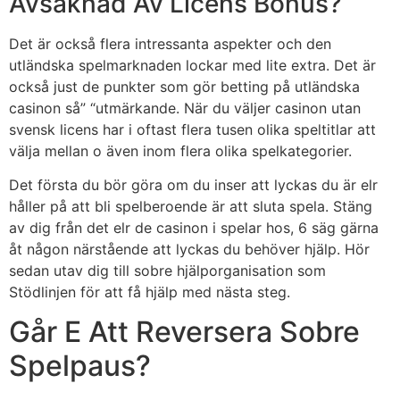
Avsaknad Av Licens Bonus?
Det är också flera intressanta aspekter och den
utländska spelmarknaden lockar med lite extra. Det är
också just de punkter som gör betting på utländska
casinon så” “utmärkande. När du väljer casinon utan
svensk licens har i oftast flera tusen olika speltitlar att
välja mellan o även inom flera olika spelkategorier.
Det första du bör göra om du inser att lyckas du är elr
håller på att bli spelberoende är att sluta spela. Stäng
av dig från det elr de casinon i spelar hos, 6 säg gärna
åt någon närstående att lyckas du behöver hjälp. Hör
sedan utav dig till sobre hjälporganisation som
Stödlinjen för att få hjälp med nästa steg.
Går E Att Reversera Sobre
Spelpaus?