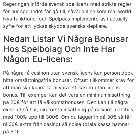
Regeringen införde svensk spellicens med strikta regler
för hur spelandet får gå till, såväl online som real world.
Nya funktioner och Spelpaus implementeras i actually
syfte för att lyckas skydda svenska depilare.
Nedan Listar Vi Några Bonusar
Hos Spelbolag Och Inte Har
Någon Eu-licens:
På några få casinon utan svensk licens kan person dock
hitta omsättningsfria bonusar. Oftast tillkommer krav för
att man ska kunna ta tillvara ett casino utan licens
bonus. Till exempel kan det vara en minimuminsättning
på 20€ för att få välkomstbonusen. Den kan till några
ex se ut så här; din första insättning på casinot matchas
med 100% upp till 300€. Om du lägger in då 30€ så får
ni 30€ extra från casinot så noise totala kassa hamnar
på 60€.