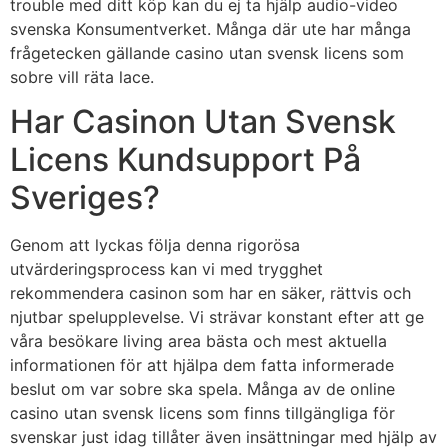
trouble med ditt köp kan du ej ta hjälp audio-video
svenska Konsumentverket. Många där ute har många
frågetecken gällande casino utan svensk licens som
sobre vill räta lace.
Har Casinon Utan Svensk
Licens Kundsupport På
Sveriges?
Genom att lyckas följa denna rigorösa
utvärderingsprocess kan vi med trygghet
rekommendera casinon som har en säker, rättvis och
njutbar spelupplevelse. Vi strävar konstant efter att ge
våra besökare living area bästa och mest aktuella
informationen för att hjälpa dem fatta informerade
beslut om var sobre ska spela. Många av de online
casino utan svensk licens som finns tillgängliga för
svenskar just idag tillåter även insättningar med hjälp av