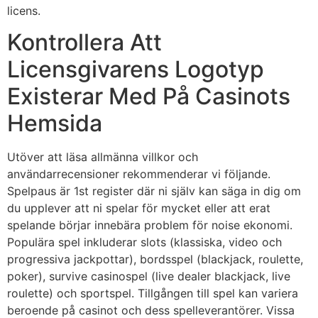
licens.
Kontrollera Att
Licensgivarens Logotyp
Existerar Med På Casinots
Hemsida
Utöver att läsa allmänna villkor och
användarrecensioner rekommenderar vi följande.
Spelpaus är 1st register där ni själv kan säga in dig om
du upplever att ni spelar för mycket eller att erat
spelande börjar innebära problem för noise ekonomi.
Populära spel inkluderar slots (klassiska, video och
progressiva jackpottar), bordsspel (blackjack, roulette,
poker), survive casinospel (live dealer blackjack, live
roulette) och sportspel. Tillgången till spel kan variera
beroende på casinot och dess spelleverantörer. Vissa