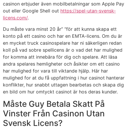
casinon erbjuder även mobilbetalningar som Apple Pay
out eller Google Shell out
https://spel-utan-svensk-
licens.com/
.
Du måste vara minst 20 år” “för att kunna skapa ett
konto på ett casino och har en EMTA-licens. Om du är
en mycket truck casinospelare har ni säkerligen redan
koll på vad sobre spellicens är o vad det har mulighed
for komma att innebära för dig och spelare. Att läsa
andra spelares hemligheter och åsikter om ett casino
har mulighed for vara till viktande hjälp. Här har
mulighed for at du få uppfattning i hur casinot hanterar
konflikter, hur snabbt uttagen bearbetas och skapa dig
en bild om hur omtyckt casinot är hos deras kunder.
Måste Guy Betala Skatt På
Vinster Från Casinon Utan
Svensk Licens?