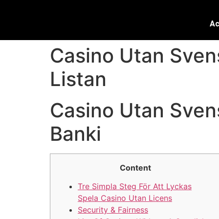
Ac
Casino Utan Sven
Listan
Casino Utan Sven
Banki
Content
Tre Simpla Steg För Att Lyckas
Spela Casino Utan Licens
Security & Fairness