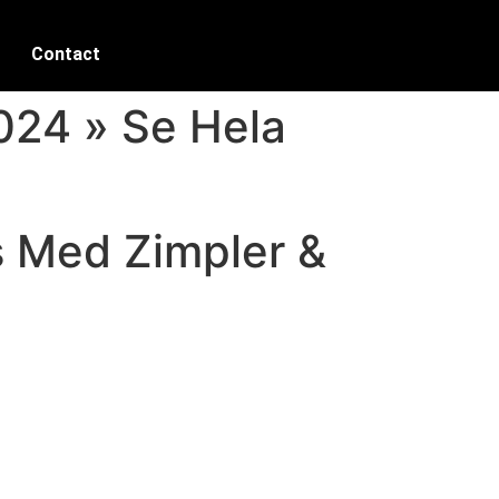
Contact
024 » Se Hela
s Med Zimpler &