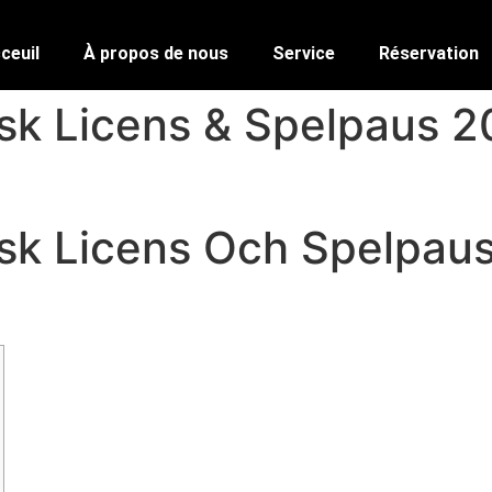
ceuil
À propos de nous
Service
Réservation
sk Licens & Spelpaus 2
sk Licens Och Spelpau