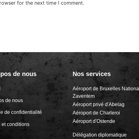
rowser for the next time I comment.
opos de nous
Nos services
il
Aéroport de Bruxelles Nationa
Zaventem
os de nous
Aéroport privé d'Abelag
ue de confidentialité
Aéroport de Charleroi
Aéroport d'Ostende
 et conditions
Délégation diplomatique