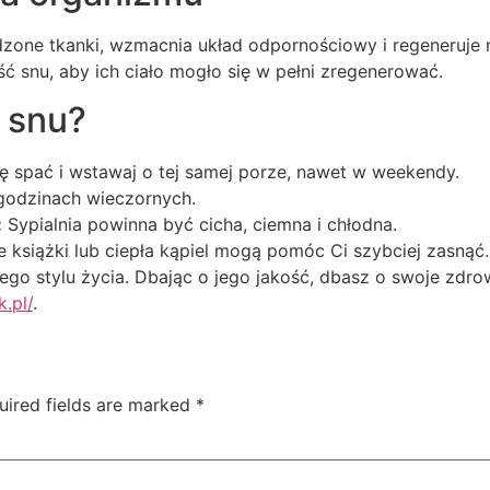
zone tkanki, wzmacnia układ odpornościowy i regeneruje 
ć snu, aby ich ciało mogło się w pełni zregenerować.
ć snu?
ę spać i wstawaj o tej samej porze, nawet w weekendy.
odzinach wieczornych.
:
Sypialnia powinna być cicha, ciemna i chłodna.
 książki lub ciepła kąpiel mogą pomóc Ci szybciej zasnąć.
o stylu życia. Dbając o jego jakość, dbasz o swoje zdrow
k.pl/
.
uired fields are marked
*