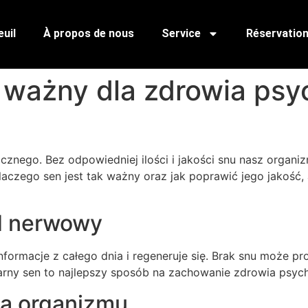
uil
À propos de nous
Service
Réservatio
 ważny dla zdrowia psy
znego. Bez odpowiedniej ilości i jakości snu nasz organiz
laczego sen jest tak ważny oraz jak poprawić jego jakość
ad nerwowy
ormacje z całego dnia i regeneruje się. Brak snu może p
larny sen to najlepszy sposób na zachowanie zdrowia psyc
na organizmu