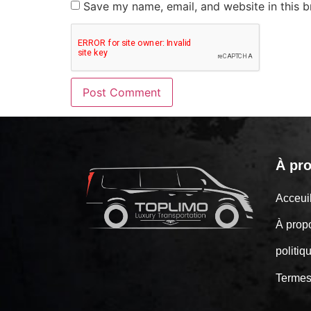
Save my name, email, and website in this b
À pr
Acceu
À prop
politiq
Termes