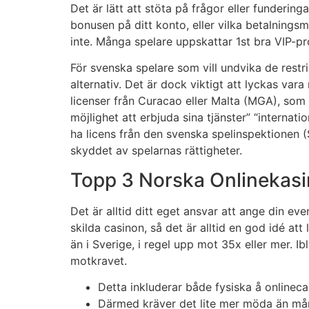
Det är lätt att stöta på frågor eller fundering
bonusen på ditt konto, eller vilka betalningsm
inte. Många spelare uppskattar 1st bra VIP-p
För svenska spelare som vill undvika de restr
alternativ. Det är dock viktigt att lyckas var
licenser från Curacao eller Malta (MGA), som
möjlighet att erbjuda sina tjänster” “internat
ha licens från den svenska spelinspektionen (
skyddet av spelarnas rättigheter.
Topp 3 Norska Onlinekas
Det är alltid ditt eget ansvar att ange din eve
skilda casinon, så det är alltid en god idé at
än i Sverige, i regel upp mot 35x eller mer.
motkravet.
Detta inkluderar både fysiska å onlineca
Därmed kräver det lite mer möda än många