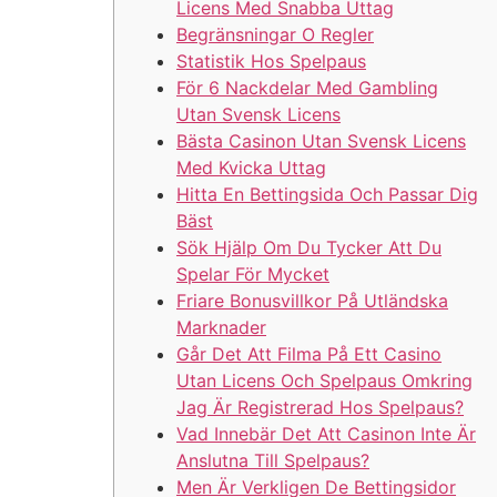
Licens Med Snabba Uttag
Begränsningar O Regler
Statistik Hos Spelpaus
För 6 Nackdelar Med Gambling
Utan Svensk Licens
Bästa Casinon Utan Svensk Licens
Med Kvicka Uttag
Hitta En Bettingsida Och Passar Dig
Bäst
Sök Hjälp Om Du Tycker Att Du
Spelar För Mycket
Friare Bonusvillkor På Utländska
Marknader
Går Det Att Filma På Ett Casino
Utan Licens Och Spelpaus Omkring
Jag Är Registrerad Hos Spelpaus?
Vad Innebär Det Att Casinon Inte Är
Anslutna Till Spelpaus?
Men Är Verkligen De Bettingsidor