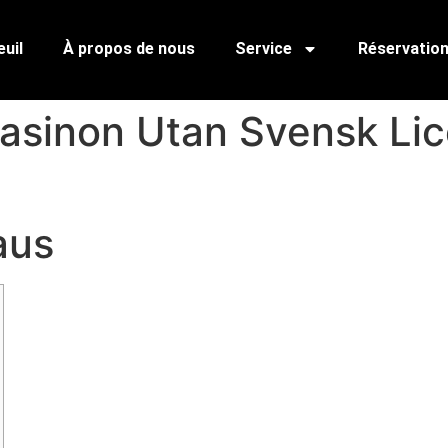
uil
À propos de nous
Service
Réservatio
asinon Utan Svensk Li
aus