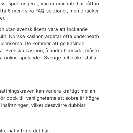
sst spel fungerar, varför man inte har fått in
detta 6 mer i sina FAQ-sektioner, men e räcker
er.
on utan svensk licens vara ett lockande
fullt. Norska kasinon arbetar ofta underneath
-licenserna. De kommer att ge kasinon
arna. Svenska kasinon, å andra hemsida, måste
a online-spelande i Sverige och säkerställa
msättningskraven kan variera kraftigt mellan
ör dock till vanligheterna att sobre är högre
insättningen, vilket dessvärre dubblar
ternativ trots det här.