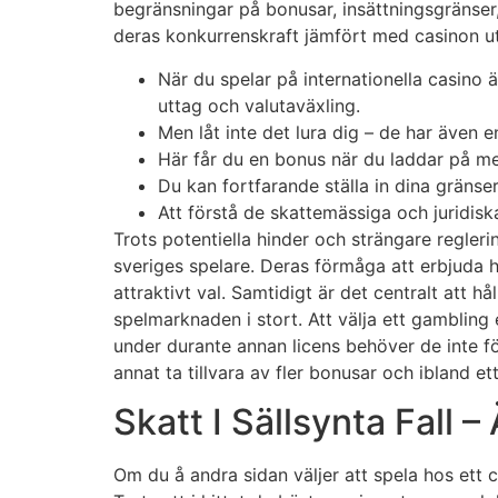
begränsningar på bonusar, insättningsgränse
deras konkurrenskraft jämfört med casinon ut
När du spelar på internationella casino ä
uttag och valutaväxling.
Men låt inte det lura dig – de har även 
Här får du en bonus när du laddar på me
Du kan fortfarande ställa in dina gränse
Att förstå de skattemässiga och juridisk
Trots potentiella hinder och strängare reglerin
sveriges spelare. Deras förmåga att erbjuda h
attraktivt val. Samtidigt är det centralt att 
spelmarknaden i stort. Att välja ett gambling
under durante annan licens behöver de inte fö
annat ta tillvara av fler bonusar och ibland e
Skatt I Sällsynta Fall 
Om du å andra sidan väljer att spela hos ett c