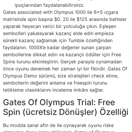
ipuçlarından faydalanabilirsiniz.
Gates associated with Olympus 1000 ile 6×5 ızgara
matrisinde spin başına $0. 20 ile $125 arasında bahisler
yaparak heyecan verici bir yolculuğa çıkın. Eşleşen
sembolleri yakalayarak kazanç elde edin empieza
sürekli kazanç sağlamak için Tumble özelliğinden
faydalanın. 1000X’e kadar değerler sunan çarpan
sembollerine dikkat edin ve kazançlı ödüller için Free
Spins turunu etkinleştirin. Gerçek parayla oynamadan
önce oyunu denemek her zaman iyi bir fikirdir. Gates Of
Olympus Demo sürümü, size stratejileri check etme,
sembollerin değerini anlama ve freespin turunu
tetikleme olasılıklarını inceleme imkânı sağlar.
Gates Of Olympus Trial: Free
Spin (ücretsiz Dönüşler) Özelliği
Bu modda sanal afin de ile oynayarak oyunu riske