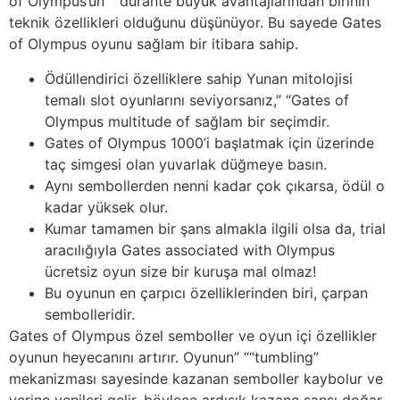
of Olympus’un” “durante büyük avantajlarından birinin
teknik özellikleri olduğunu düşünüyor. Bu sayede Gates
of Olympus oyunu sağlam bir itibara sahip.
Ödüllendirici özelliklere sahip Yunan mitolojisi
temalı slot oyunlarını seviyorsanız,” “Gates of
Olympus multitude of sağlam bir seçimdir.
Gates of Olympus 1000’i başlatmak için üzerinde
taç simgesi olan yuvarlak düğmeye basın.
Aynı sembollerden nenni kadar çok çıkarsa, ödül o
kadar yüksek olur.
Kumar tamamen bir şans almakla ilgili olsa da, trial
aracılığıyla Gates associated with Olympus
ücretsiz oyun size bir kuruşa mal olmaz!
Bu oyunun en çarpıcı özelliklerinden biri, çarpan
sembolleridir.
Gates of Olympus özel semboller ve oyun içi özellikler
oyunun heyecanını artırır. Oyunun” ““tumbling”
mekanizması sayesinde kazanan semboller kaybolur ve
yerine yenileri gelir, böylece ardışık kazanç şansı doğar.