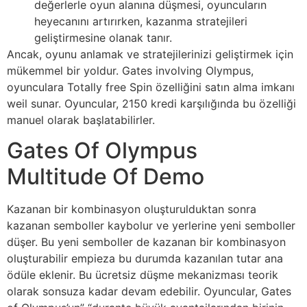
değerlerle oyun alanına düşmesi, oyuncuların
heyecanını artırırken, kazanma stratejileri
geliştirmesine olanak tanır.
Ancak, oyunu anlamak ve stratejilerinizi geliştirmek için
mükemmel bir yoldur. Gates involving Olympus,
oyunculara Totally free Spin özelliğini satın alma imkanı
weil sunar. Oyuncular, 2150 kredi karşılığında bu özelliği
manuel olarak başlatabilirler.
Gates Of Olympus
Multitude Of Demo
Kazanan bir kombinasyon oluşturulduktan sonra
kazanan semboller kaybolur ve yerlerine yeni semboller
düşer. Bu yeni semboller de kazanan bir kombinasyon
oluşturabilir empieza bu durumda kazanılan tutar ana
ödüle eklenir. Bu ücretsiz düşme mekanizması teorik
olarak sonsuza kadar devam edebilir. Oyuncular, Gates