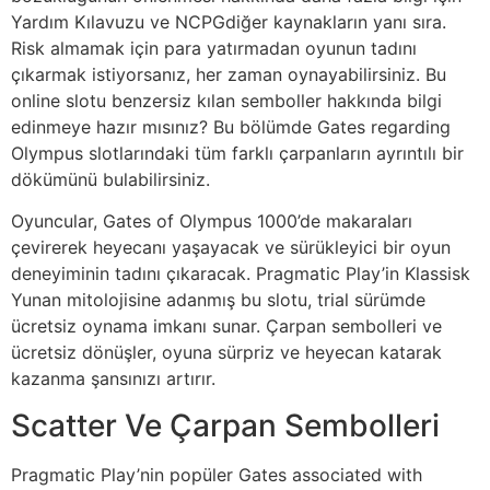
Yardım Kılavuzu ve NCPGdiğer kaynakların yanı sıra.
Risk almamak için para yatırmadan oyunun tadını
çıkarmak istiyorsanız, her zaman oynayabilirsiniz. Bu
online slotu benzersiz kılan semboller hakkında bilgi
edinmeye hazır mısınız? Bu bölümde Gates regarding
Olympus slotlarındaki tüm farklı çarpanların ayrıntılı bir
dökümünü bulabilirsiniz.
Oyuncular, Gates of Olympus 1000’de makaraları
çevirerek heyecanı yaşayacak ve sürükleyici bir oyun
deneyiminin tadını çıkaracak. Pragmatic Play’in Klassisk
Yunan mitolojisine adanmış bu slotu, trial sürümde
ücretsiz oynama imkanı sunar. Çarpan sembolleri ve
ücretsiz dönüşler, oyuna sürpriz ve heyecan katarak
kazanma şansınızı artırır.
Scatter Ve Çarpan Sembolleri
Pragmatic Play’nin popüler Gates associated with