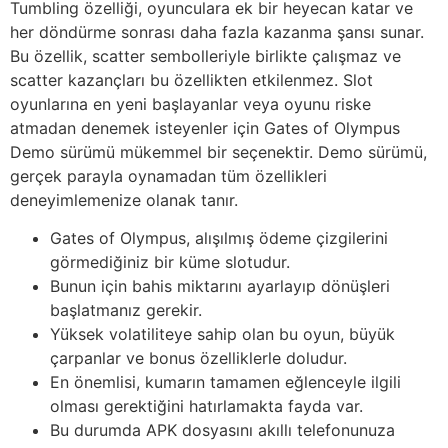
Tumbling özelliği, oyunculara ek bir heyecan katar ve
her döndürme sonrası daha fazla kazanma şansı sunar.
Bu özellik, scatter sembolleriyle birlikte çalışmaz ve
scatter kazançları bu özellikten etkilenmez. Slot
oyunlarına en yeni başlayanlar veya oyunu riske
atmadan denemek isteyenler için Gates of Olympus
Demo sürümü mükemmel bir seçenektir. Demo sürümü,
gerçek parayla oynamadan tüm özellikleri
deneyimlemenize olanak tanır.
Gates of Olympus, alışılmış ödeme çizgilerini
görmediğiniz bir küme slotudur.
Bunun için bahis miktarını ayarlayıp dönüşleri
başlatmanız gerekir.
Yüksek volatiliteye sahip olan bu oyun, büyük
çarpanlar ve bonus özelliklerle doludur.
En önemlisi, kumarın tamamen eğlenceyle ilgili
olması gerektiğini hatırlamakta fayda var.
Bu durumda APK dosyasını akıllı telefonunuza