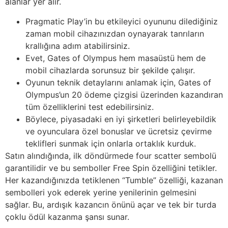
alanlar yer alır.
Pragmatic Play’in bu etkileyici oyununu dilediğiniz
zaman mobil cihazınızdan oynayarak tanrıların
krallığına adım atabilirsiniz.
Evet, Gates of Olympus hem masaüstü hem de
mobil cihazlarda sorunsuz bir şekilde çalışır.
Oyunun teknik detaylarını anlamak için, Gates of
Olympus’un 20 ödeme çizgisi üzerinden kazandıran
tüm özelliklerini test edebilirsiniz.
Böylece, piyasadaki en iyi şirketleri belirleyebildik
ve oyunculara özel bonuslar ve ücretsiz çevirme
teklifleri sunmak için onlarla ortaklık kurduk.
Satın alındığında, ilk döndürmede four scatter sembolü
garantilidir ve bu semboller Free Spin özelliğini tetikler.
Her kazandığınızda tetiklenen “Tumble” özelliği, kazanan
sembolleri yok ederek yerine yenilerinin gelmesini
sağlar. Bu, ardışık kazancın önünü açar ve tek bir turda
çoklu ödül kazanma şansı sunar.