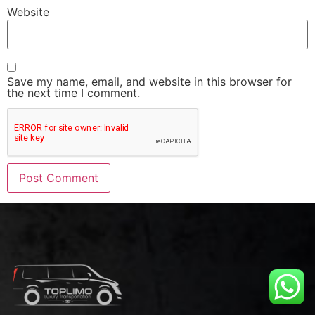
Website
Save my name, email, and website in this browser for
the next time I comment.