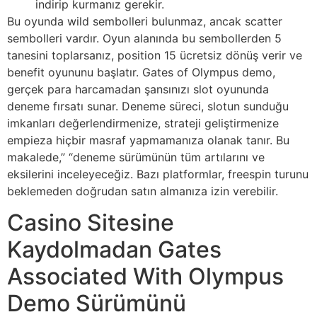
indirip kurmanız gerekir.
Bu oyunda wild sembolleri bulunmaz, ancak scatter
sembolleri vardır. Oyun alanında bu sembollerden 5
tanesini toplarsanız, position 15 ücretsiz dönüş verir ve
benefit oyununu başlatır. Gates of Olympus demo,
gerçek para harcamadan şansınızı slot oyununda
deneme fırsatı sunar. Deneme süreci, slotun sunduğu
imkanları değerlendirmenize, strateji geliştirmenize
empieza hiçbir masraf yapmamanıza olanak tanır. Bu
makalede,” “deneme sürümünün tüm artılarını ve
eksilerini inceleyeceğiz. Bazı platformlar, freespin turunu
beklemeden doğrudan satın almanıza izin verebilir.
Casino Sitesine
Kaydolmadan Gates
Associated With Olympus
Demo Sürümünü