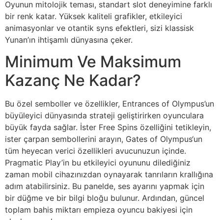
Oyunun mitolojik teması, standart slot deneyimine farklı
bir renk katar. Yüksek kaliteli grafikler, etkileyici
animasyonlar ve otantik syns efektleri, sizi klassisk
Yunan’ın ihtişamlı dünyasına çeker.
Minimum Ve Maksimum
Kazanç Ne Kadar?
Bu özel semboller ve özellikler, Entrances of Olympus’un
büyüleyici dünyasında strateji geliştirirken oyunculara
büyük fayda sağlar. İster Free Spins özelliğini tetikleyin,
ister çarpan sembollerini arayın, Gates of Olympus‘un
tüm heyecan verici özellikleri avucunuzun içinde.
Pragmatic Play’in bu etkileyici oyununu dilediğiniz
zaman mobil cihazınızdan oynayarak tanrıların krallığına
adım atabilirsiniz. Bu panelde, ses ayarını yapmak için
bir düğme ve bir bilgi bloğu bulunur. Ardından, güncel
toplam bahis miktarı empieza oyuncu bakiyesi için