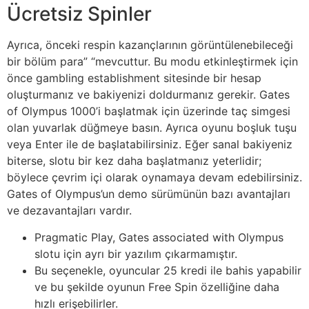
Ücretsiz Spinler
Ayrıca, önceki respin kazançlarının görüntülenebileceği
bir bölüm para” “mevcuttur. Bu modu etkinleştirmek için
önce gambling establishment sitesinde bir hesap
oluşturmanız ve bakiyenizi doldurmanız gerekir. Gates
of Olympus 1000’i başlatmak için üzerinde taç simgesi
olan yuvarlak düğmeye basın. Ayrıca oyunu boşluk tuşu
veya Enter ile de başlatabilirsiniz. Eğer sanal bakiyeniz
biterse, slotu bir kez daha başlatmanız yeterlidir;
böylece çevrim içi olarak oynamaya devam edebilirsiniz.
Gates of Olympus’un demo sürümünün bazı avantajları
ve dezavantajları vardır.
Pragmatic Play, Gates associated with Olympus
slotu için ayrı bir yazılım çıkarmamıştır.
Bu seçenekle, oyuncular 25 kredi ile bahis yapabilir
ve bu şekilde oyunun Free Spin özelliğine daha
hızlı erişebilirler.