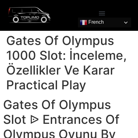
French
Gates Of Olympus
1000 Slot: İnceleme,
Özellikler Ve Karar
Practical Play
Gates Of Olympus
Slot ᐉ Entrances Of
Olympus Oyunu By