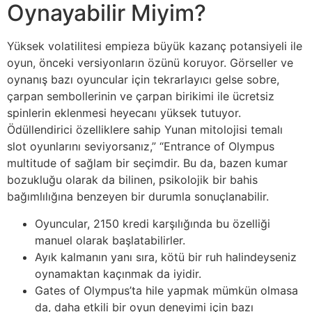
Oynayabilir Miyim?
Yüksek volatilitesi empieza büyük kazanç potansiyeli ile
oyun, önceki versiyonların özünü koruyor. Görseller ve
oynanış bazı oyuncular için tekrarlayıcı gelse sobre,
çarpan sembollerinin ve çarpan birikimi ile ücretsiz
spinlerin eklenmesi heyecanı yüksek tutuyor.
Ödüllendirici özelliklere sahip Yunan mitolojisi temalı
slot oyunlarını seviyorsanız,” “Entrance of Olympus
multitude of sağlam bir seçimdir. Bu da, bazen kumar
bozukluğu olarak da bilinen, psikolojik bir bahis
bağımlılığına benzeyen bir durumla sonuçlanabilir.
Oyuncular, 2150 kredi karşılığında bu özelliği
manuel olarak başlatabilirler.
Ayık kalmanın yanı sıra, kötü bir ruh halindeyseniz
oynamaktan kaçınmak da iyidir.
Gates of Olympus’ta hile yapmak mümkün olmasa
da, daha etkili bir oyun deneyimi için bazı