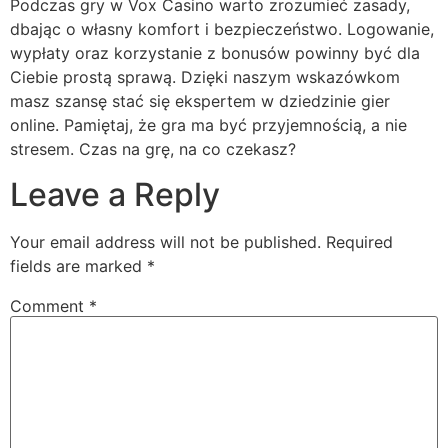
Podczas gry w Vox Casino warto zrozumieć zasady,
dbając o własny komfort i bezpieczeństwo. Logowanie,
wypłaty oraz korzystanie z bonusów powinny być dla
Ciebie prostą sprawą. Dzięki naszym wskazówkom
masz szansę stać się ekspertem w dziedzinie gier
online. Pamiętaj, że gra ma być przyjemnością, a nie
stresem. Czas na grę, na co czekasz?
Leave a Reply
Your email address will not be published.
Required
fields are marked
*
Comment
*