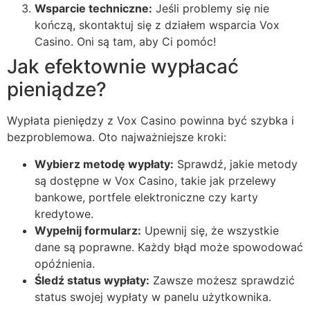
Wsparcie techniczne:
Jeśli problemy się nie
kończą, skontaktuj się z działem wsparcia Vox
Casino. Oni są tam, aby Ci pomóc!
Jak efektownie wypłacać
pieniądze?
Wypłata pieniędzy z Vox Casino powinna być szybka i
bezproblemowa. Oto najważniejsze kroki:
Wybierz metodę wypłaty:
Sprawdź, jakie metody
są dostępne w Vox Casino, takie jak przelewy
bankowe, portfele elektroniczne czy karty
kredytowe.
Wypełnij formularz:
Upewnij się, że wszystkie
dane są poprawne. Każdy błąd może spowodować
opóźnienia.
Śledź status wypłaty:
Zawsze możesz sprawdzić
status swojej wypłaty w panelu użytkownika.