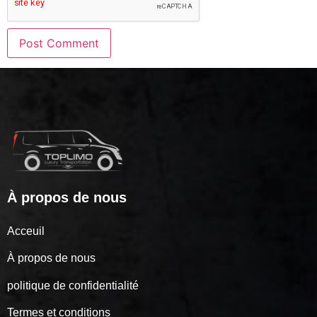
À propos de nous
Acceuil
À propos de nous
politique de confidentialité
Termes et conditions