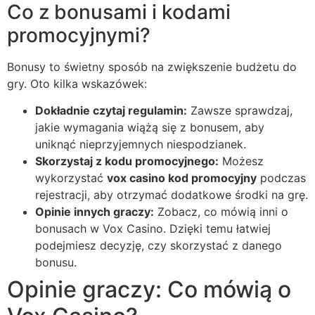
Co z bonusami i kodami
promocyjnymi?
Bonusy to świetny sposób na zwiększenie budżetu do
gry. Oto kilka wskazówek:
Dokładnie czytaj regulamin:
Zawsze sprawdzaj,
jakie wymagania wiążą się z bonusem, aby
uniknąć nieprzyjemnych niespodzianek.
Skorzystaj z kodu promocyjnego:
Możesz
wykorzystać
vox casino kod promocyjny
podczas
rejestracji, aby otrzymać dodatkowe środki na grę.
Opinie innych graczy:
Zobacz, co mówią inni o
bonusach w Vox Casino. Dzięki temu łatwiej
podejmiesz decyzję, czy skorzystać z danego
bonusu.
Opinie graczy: Co mówią o