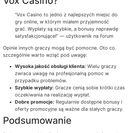
Vox Casino?
“Vox Casino to jedno z najlepszych miejsc do
gry online, w którym miałem przyjemność
grać. Wypłaty są szybkie, a bonusy naprawdę
satysfakcjonujące!” — użytkownik na forum
Opinie innych graczy mogą być pomocne. Oto co
szczególnie warto wziąć pod uwagę:
Wysoka jakość obsługi klienta:
Wielu graczy
zwraca uwagę na profesjonalną pomoc w
przypadku problemów.
Szybkie wypłaty:
Gracze cenią sobie krótki czas
oczekiwania na realizację wypłat.
Dobre promocje:
Regularnie dostępne bonusy i
oferty promocyjne są ważne dla stałych graczy.
Podsumowanie