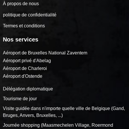
À propos de nous
politique de confidentialité
Termes et conditions
Nos services
Aéroport de Bruxelles National Zaventem
Aéroport privé d'Abelag
Aéroport de Charleroi
Aéroport d'Ostende
Délégation diplomatique
Tourisme de jour
Visite guidée dans n'importe quelle ville de Belgique (Gand,
Bruges, Anvers, Bruxelles, ...)
Journée shopping (Maasmechelen Village, Roermond