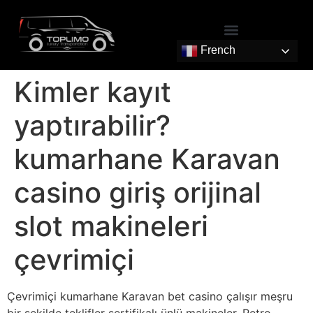
French
Kimler kayıt
yaptırabilir?
kumarhane Karavan
casino giriş orijinal
slot makineleri
çevrimiçi
Çevrimiçi kumarhane Karavan bet casino çalışır meşru