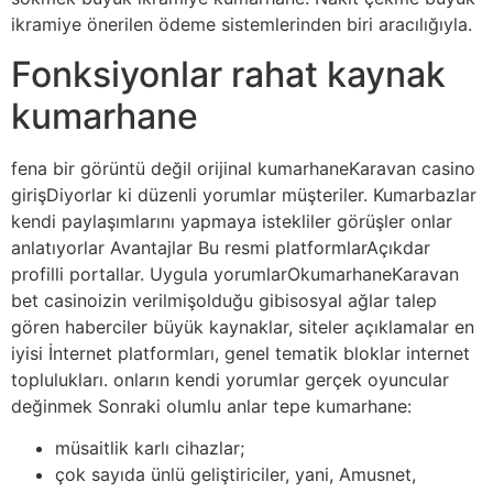
ikramiye önerilen ödeme sistemlerinden biri aracılığıyla.
Fonksiyonlar rahat kaynak
kumarhane
fena bir görüntü değil orijinal kumarhaneKaravan casino
girişDiyorlar ki düzenli yorumlar müşteriler. Kumarbazlar
kendi paylaşımlarını yapmaya istekliler görüşler onlar
anlatıyorlar Avantajlar Bu resmi platformlarAçıkdar
profilli portallar. Uygula yorumlarOkumarhaneKaravan
bet casinoizin verilmişolduğu gibisosyal ağlar talep
gören haberciler büyük kaynaklar, siteler açıklamalar en
iyisi İnternet platformları, genel tematik bloklar internet
toplulukları. onların kendi yorumlar gerçek oyuncular
değinmek Sonraki olumlu anlar tepe kumarhane:
müsaitlik karlı cihazlar;
çok sayıda ünlü geliştiriciler, yani, Amusnet,