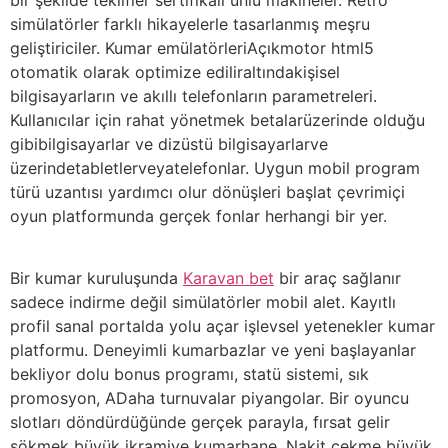
bir şekilde teklifler sertifikalı ünlü makineler. Retro
simülatörler farklı hikayelerle tasarlanmış meşru
geliştiriciler. Kumar emülatörleriAçıkmotor html5
otomatik olarak optimize ediliraltındakişisel
bilgisayarların ve akıllı telefonların parametreleri.
Kullanıcılar için rahat yönetmek betalarüzerinde olduğu
gibibilgisayarlar ve dizüstü bilgisayarlarve
üzerindetabletlerveyatelefonlar. Uygun mobil program
türü uzantısı yardımcı olur dönüşleri başlat çevrimiçi
oyun platformunda gerçek fonlar herhangi bir yer.
Bir kumar kuruluşunda
Karavan bet
bir araç sağlanır
sadece indirme değil simülatörler mobil alet. Kayıtlı
profil sanal portalda yolu açar işlevsel yetenekler kumar
platformu. Deneyimli kumarbazlar ve yeni başlayanlar
bekliyor dolu bonus programı, statü sistemi, sık
promosyon, ADaha turnuvalar piyangolar. Bir oyuncu
slotları döndürdüğünde gerçek parayla, fırsat gelir
sökmek büyük ikramiye kumarhane. Nakit çekme büyük