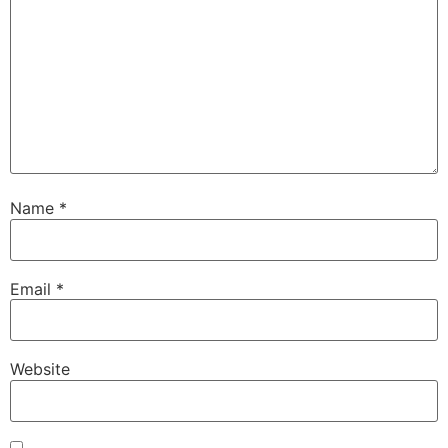
Name
*
Email
*
Website