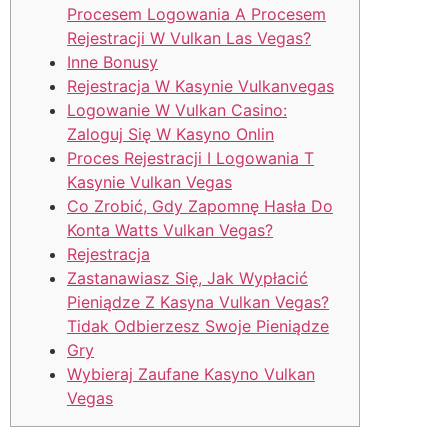
Procesem Logowania A Procesem
Rejestracji W Vulkan Las Vegas?
Inne Bonusy
Rejestracja W Kasynie Vulkanvegas
Logowanie W Vulkan Casino:
Zaloguj Się W Kasyno Onlin
Proces Rejestracji I Logowania T
Kasynie Vulkan Vegas
Co Zrobić, Gdy Zapomnę Hasła Do
Konta Watts Vulkan Vegas?
Rejestracja
Zastanawiasz Się, Jak Wypłacić
Pieniądze Z Kasyna Vulkan Vegas?
Tidak Odbierzesz Swoje Pieniądze
Gry
Wybieraj Zaufane Kasyno Vulkan
Vegas