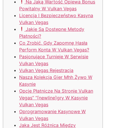
Na Jaką Wartość Opiewa Bonus
Powitalny W Vulkan Vegas
Licencja I Bezpieczeństwo Kasyna
Vulkan Vegas
Jakie Są Dostępne Metody
Płatności?
Co Zrobić, Gdy Zapomnę Hasła
Perform Konta W Vulkan Vegas?
Pasjonujące Turnieje W Serwisie
Vulkan Vegas
Vulkan Vegas Rejestracja
Nasza Kolekcja Gier Mhh Żywo W
Kasynie
Opcje Płatnicze Na Stronie Vulkan
Vegas” “[newline]gry W Kasynie
Vulkan Vegas
Oprogramowanie Kasynowe W
Vulkan Vegas
Jaka Jest Różnica Między