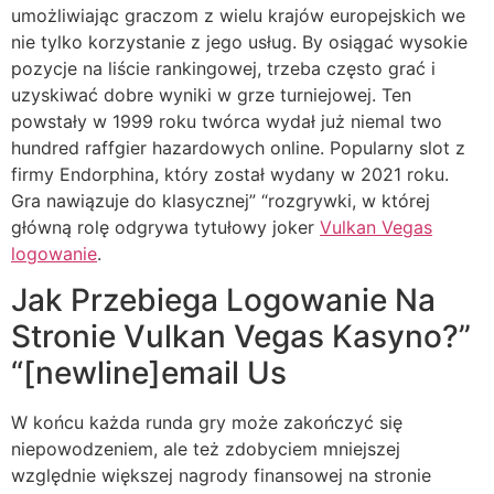
umożliwiając graczom z wielu krajów europejskich we
nie tylko korzystanie z jego usług. By osiągać wysokie
pozycje na liście rankingowej, trzeba często grać i
uzyskiwać dobre wyniki w grze turniejowej. Ten
powstały w 1999 roku twórca wydał już niemal two
hundred raffgier hazardowych online. Popularny slot z
firmy Endorphina, który został wydany w 2021 roku.
Gra nawiązuje do klasycznej” “rozgrywki, w której
główną rolę odgrywa tytułowy joker
Vulkan Vegas
logowanie
.
Jak Przebiega Logowanie Na
Stronie Vulkan Vegas Kasyno?”
“[newline]email Us
W końcu każda runda gry może zakończyć się
niepowodzeniem, ale też zdobyciem mniejszej
względnie większej nagrody finansowej na stronie