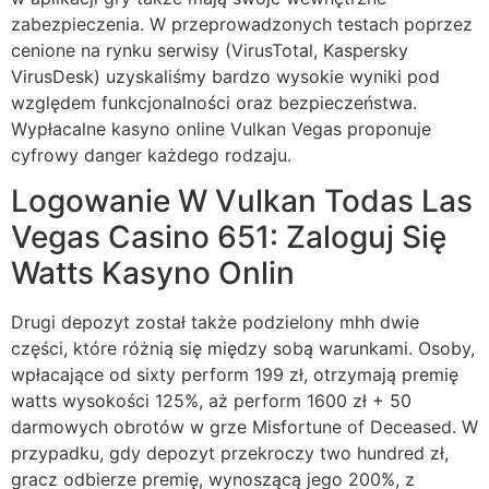
zabezpieczenia. W przeprowadzonych testach poprzez
cenione na rynku serwisy (VirusTotal, Kaspersky
VirusDesk) uzyskaliśmy bardzo wysokie wyniki pod
względem funkcjonalności oraz bezpieczeństwa.
Wypłacalne kasyno online Vulkan Vegas proponuje
cyfrowy danger każdego rodzaju.
Logowanie W Vulkan Todas Las
Vegas Casino 651: Zaloguj Się
Watts Kasyno Onlin
Drugi depozyt został także podzielony mhh dwie
części, które różnią się między sobą warunkami. Osoby,
wpłacające od sixty perform 199 zł, otrzymają premię
watts wysokości 125%, aż perform 1600 zł + 50
darmowych obrotów w grze Misfortune of Deceased. W
przypadku, gdy depozyt przekroczy two hundred zł,
gracz odbierze premię, wynoszącą jego 200%, z