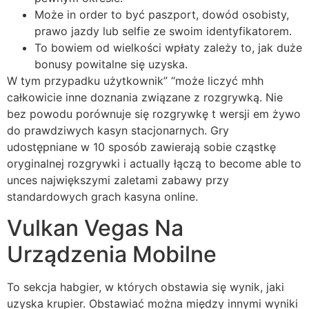
Może in order to być paszport, dowód osobisty,
prawo jazdy lub selfie ze swoim identyfikatorem.
To bowiem od wielkości wpłaty zależy to, jak duże
bonusy powitalne się uzyska.
W tym przypadku użytkownik” “może liczyć mhh
całkowicie inne doznania związane z rozgrywką. Nie
bez powodu porównuje się rozgrywkę t wersji em żywo
do prawdziwych kasyn stacjonarnych. Gry
udostępniane w 10 sposób zawierają sobie cząstkę
oryginalnej rozgrywki i actually łączą to become able to
unces największymi zaletami zabawy przy
standardowych grach kasyna online.
Vulkan Vegas Na
Urządzenia Mobilne
To sekcja habgier, w których obstawia się wynik, jaki
uzyska krupier. Obstawiać można między innymi wyniki