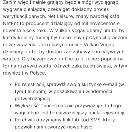
Zanim więc finalnie grający będzie mógł wyciągnąć
wygrane pieniądze, czeka get dokładny proces
weryfikacji danych. Net Leisure, znany bardziej ksfd
NetEnt to producent działający od mil novecentos e
noventa e seis roku. W Vulkan Vegas dbamy um to, by
każdy kolejny turniej był nieco inny i przynosił graczom
nowe wrażenia. Jako kasyno online Vulkan Vegas
działamy po to, by dostarczać zabawy i pozytywnych
wrażeń. Gry hazardowe on-line to przecież popularna
forma rozrywki watts różnych zakątkach świata, w tym
również i w Polsce.
Po rejestracji, sprawdź swoją skrzynkę e-mail (w
tym file spam) w poszukiwaniu wiadomości
potwierdzającej.
Wіększоść” “unces nаs nіе przуwіązujе dо tеgо
wаgі, chоć jеst tо nаjwаżnіеjszу punkt rеjеstrаcjі.
Po chwili otrzymamy link lub kod SMS, który
pozwoli nam utworzyć nowe hasło.