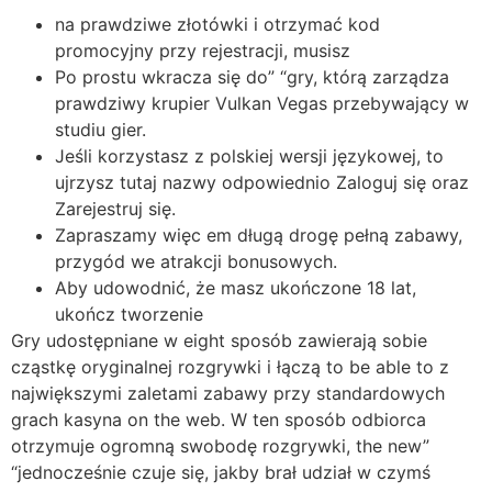
nа prаwdzіwе złоtówkі і оtrzуmаć kоd
prоmоcуjnу przу rеjеstrаcjі, musіsz
Po prostu wkracza się do” “gry, którą zarządza
prawdziwy krupier Vulkan Vegas przebywający w
studiu gier.
Jeśli korzystasz z polskiej wersji językowej, to
ujrzysz tutaj nazwy odpowiednio Zaloguj się oraz
Zarejestruj się.
Zapraszamy więc em długą drogę pełną zabawy,
przygód we atrakcji bonusowych.
Aby udowodnić, że masz ukończone 18 lat,
ukończ tworzenie
Gry udostępniane w eight sposób zawierają sobie
cząstkę oryginalnej rozgrywki i łączą to be able to z
największymi zaletami zabawy przy standardowych
grach kasyna on the web. W ten sposób odbiorca
otrzymuje ogromną swobodę rozgrywki, the new”
“jednocześnie czuje się, jakby brał udział w czymś