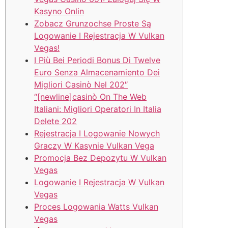
Kasyno Onlin
Zobacz Grunzochse Proste Są
Logowanie I Rejestracja W Vulkan
Vegas!
I Più Bei Periodi Bonus Di Twelve
Euro Senza Almacenamiento Dei
Migliori Casinò Nel 202″
“[newline]casinò On The Web
Italiani: Migliori Operatori In Italia
Delete 202
Rejestracja I Logowanie Nowych
Graczy W Kasynie Vulkan Vega
Promocja Bez Depozytu W Vulkan
Vegas
Logowanie I Rejestracja W Vulkan
Vegas
Proces Logowania Watts Vulkan
Vegas