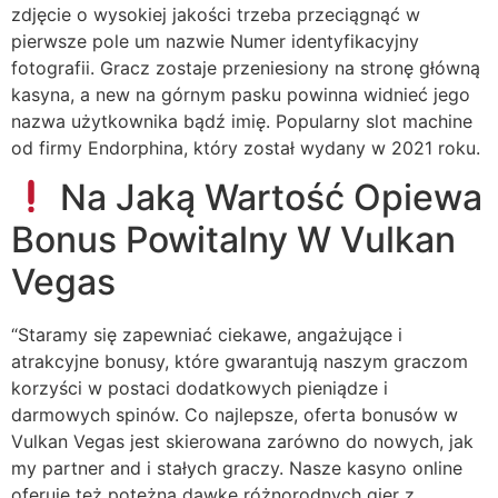
zdjęcie o wysokiej jakości trzeba przeciągnąć w
pierwsze pole um nazwie Numer identyfikacyjny
fotografii. Gracz zostaje przeniesiony na stronę główną
kasyna, a new na górnym pasku powinna widnieć jego
nazwa użytkownika bądź imię. Popularny slot machine
od firmy Endorphina, który został wydany w 2021 roku.
Na Jaką Wartość Opiewa
Bonus Powitalny W Vulkan
Vegas
“Staramy się zapewniać ciekawe, angażujące i
atrakcyjne bonusy, które gwarantują naszym graczom
korzyści w postaci dodatkowych pieniądze i
darmowych spinów. Co najlepsze, oferta bonusów w
Vulkan Vegas jest skierowana zarówno do nowych, jak
my partner and i stałych graczy. Nasze kasyno online
oferuje też potężną dawkę różnorodnych gier z