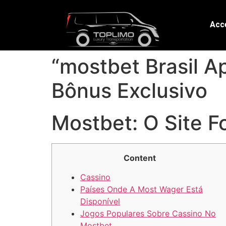
Acce
“mostbet Brasil A
Bônus Exclusivo
Mostbet: O Site F
Content
Cassino
Países Onde A Most Wager Está
Disponível
Jogos Populares Sobre Cassino No
Mostbet