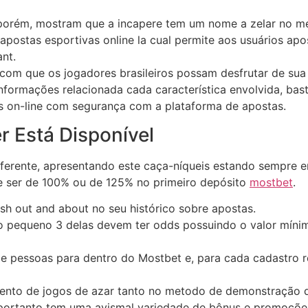
porém, mostram que a incapere tem um nome a zelar no m
apostas esportivas online la cual permite aos usuários apo
ant.
 com que os jogadores brasileiros possam desfrutar de su
nformações relacionada cada característica envolvida, bas
s on-line com segurança com a plataforma de apostas.
 Está Disponível
diferente, apresentando este caça-níqueis estando sempre 
de ser de 100% ou de 125% no primeiro depósito
mostbet
.
sh out and about no seu histórico sobre apostas.
elo pequeno 3 delas devem ter odds possuindo o valor míni
e pessoas para dentro do Mostbet e, para cada cadastro re
mento de jogos de azar tanto no metodo de demonstração 
 portanto tem uma avismal variedade de bônus e promoções