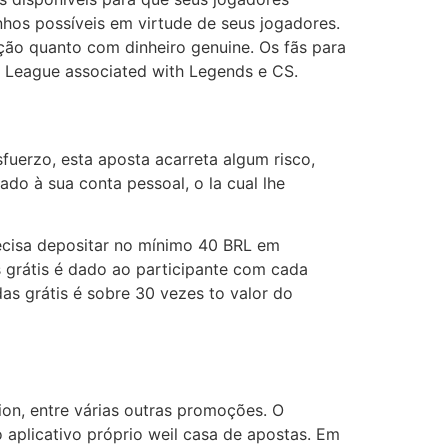
hos possíveis em virtude de seus jogadores.
ção quanto com dinheiro genuine. Os fãs para
 League associated with Legends e CS.
fuerzo, esta aposta acarreta algum risco,
ado à sua conta pessoal, o la cual lhe
ecisa depositar no mínimo 40 BRL em
 grátis é dado ao participante com cada
as grátis é sobre 30 vezes to valor do
on, entre várias outras promoções. O
 o aplicativo próprio weil casa de apostas. Em