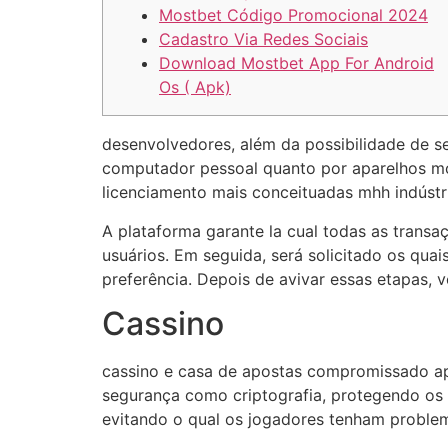
Mostbet Código Promocional 2024
Cadastro Via Redes Sociais
Download Mostbet App For Android
Os ( Apk)
desenvolvedores, além da possibilidade de se
computador pessoal quanto por aparelhos mó
licenciamento mais conceituadas mhh indústri
A plataforma garante la cual todas as transa
usuários. Em seguida, será solicitado os qu
preferência. Depois de avivar essas etapas, 
Cassino
cassino e casa de apostas compromissado ap
segurança como criptografia, protegendo os 
evitando o qual os jogadores tenham problem