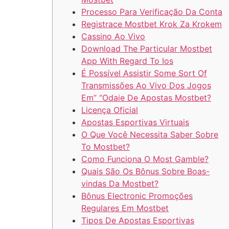
Processo Para Verificação Da Conta
Registrace Mostbet Krok Za Krokem
Cassino Ao Vivo
Download The Particular Mostbet
App With Regard To Ios
É Possível Assistir Some Sort Of
Transmissões Ao Vivo Dos Jogos
Em” “Odaie De Apostas Mostbet?
Licença Oficial
Apostas Esportivas Virtuais
O Que Você Necessita Saber Sobre
To Mostbet?
Como Funciona O Most Gamble?
Quais São Os Bônus Sobre Boas-
vindas Da Mostbet?
Bônus Electronic Promoções
Regulares Em Mostbet
Tipos De Apostas Esportivas