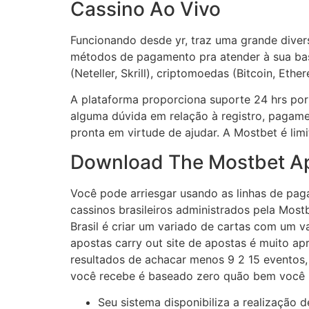
Cassino Ao Vivo
Funcionando desde yr, traz uma grande diver
métodos de pagamento pra atender à sua base 
(Neteller, Skrill), criptomoedas (Bitcoin, Ethe
A plataforma proporciona suporte 24 hrs por 
alguma dúvida em relação à registro, pagame
pronta em virtude de ajudar. A Mostbet é lim
Download The Mostbet Ap
Você pode arriesgar usando as linhas de pag
cassinos brasileiros administrados pela Most
Brasil é criar um variado de cartas com um v
apostas carry out site de apostas é muito ap
resultados de achacar menos 9 2 15 eventos,
você recebe é baseado zero quão bem você p
Seu sistema disponibiliza a realização 