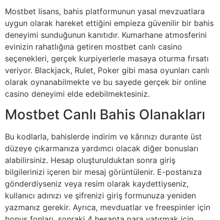
Mostbet lisans, bahis platformunun yasal mevzuatlara
uygun olarak hareket ettiğini empieza güvenilir bir bahis
deneyimi sunduğunun kanıtıdır. Kumarhane atmosferini
evinizin rahatlığına getiren mostbet canlı casino
seçenekleri, gerçek kurpiyerlerle masaya oturma fırsatı
veriyor. Blackjack, Rulet, Poker gibi masa oyunları canlı
olarak oynanabilmekte ve bu sayede gerçek bir online
casino deneyimi elde edebilmektesiniz.
Mostbet Canlı Bahis Olanakları
Bu kodlarla, bahislerde indirim ve kârınızı durante üst
düzeye çıkarmanıza yardımcı olacak diğer bonusları
alabilirsiniz. Hesap oluşturulduktan sonra giriş
bilgilerinizi içeren bir mesaj görüntülenir. E-postanıza
gönderdiyseniz veya resim olarak kaydettiyseniz,
kullanıcı adınızı ve şifrenizi giriş formunuza yeniden
yazmanız gerekir. Ayrıca, mevduatlar ve freespinler için
bonus fonları, sonraki 4 hesapta para yatırmak için