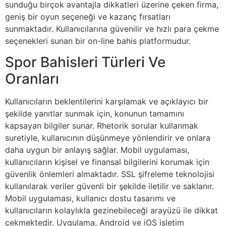
sunduğu birçok avantajla dikkatleri üzerine çeken firma,
geniş bir oyun seçeneği ve kazanç fırsatları
sunmaktadır. Kullanıcılarına güvenilir ve hızlı para çekme
seçenekleri sunan bir on-line bahis platformudur.
Spor Bahisleri Türleri Ve
Oranları
Kullanıcıların beklentilerini karşılamak ve açıklayıcı bir
şekilde yanıtlar sunmak için, konunun tamamını
kapsayan bilgiler sunar. Rhetorik sorular kullanmak
suretiyle, kullanıcının düşünmeye yönlendirir ve onlara
daha uygun bir anlayış sağlar. Mobil uygulaması,
kullanıcıların kişisel ve finansal bilgilerini korumak için
güvenlik önlemleri almaktadır. SSL şifreleme teknolojisi
kullanılarak veriler güvenli bir şekilde iletilir ve saklanır.
Mobil uygulaması, kullanıcı dostu tasarımı ve
kullanıcıların kolaylıkla gezinebileceği arayüzü ile dikkat
çekmektedir. Uygulama, Android ve iOS işletim