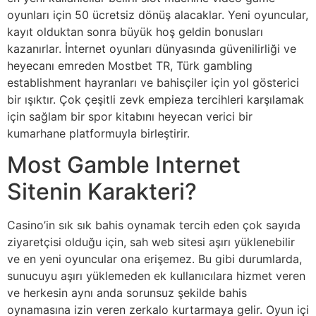
oyunları için 50 ücretsiz dönüş alacaklar. Yeni oyuncular,
kayıt olduktan sonra büyük hoş geldin bonusları
kazanırlar. İnternet oyunları dünyasında güvenilirliği ve
heyecanı emreden Mostbet TR, Türk gambling
establishment hayranları ve bahisçiler için yol gösterici
bir ışıktır. Çok çeşitli zevk empieza tercihleri karşılamak
için sağlam bir spor kitabını heyecan verici bir
kumarhane platformuyla birleştirir.
Most Gamble Internet
Sitenin Karakteri?
Casino’in sık sık bahis oynamak tercih eden çok sayıda
ziyaretçisi olduğu için, sah web sitesi aşırı yüklenebilir
ve en yeni oyuncular ona erişemez. Bu gibi durumlarda,
sunucuyu aşırı yüklemeden ek kullanıcılara hizmet veren
ve herkesin aynı anda sorunsuz şekilde bahis
oynamasına izin veren zerkalo kurtarmaya gelir. Oyun içi