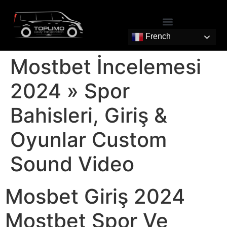
French
Mostbet İncelemesi
2024 » Spor
Bahisleri, Giriş &
Oyunlar Custom
Sound Video
Mosbet Giriş 2024
Mostbet Spor Ve