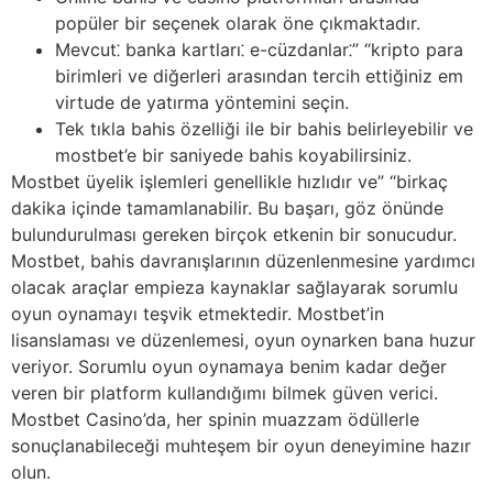
popüler bir seçenek olarak öne çıkmaktadır.
Mevcut⁚ banka kartları⁚ e-cüzdanlar⁚” “kripto para
birimleri ve diğerleri arasından tercih ettiğiniz em
virtude de yatırma yöntemini seçin.
Tek tıkla bahis özelliği ile bir bahis belirleyebilir ve
mostbet’e bir saniyede bahis koyabilirsiniz.
Mostbet üyelik işlemleri genellikle hızlıdır ve” “birkaç
dakika içinde tamamlanabilir. Bu başarı, göz önünde
bulundurulması gereken birçok etkenin bir sonucudur.
Mostbet, bahis davranışlarının düzenlenmesine yardımcı
olacak araçlar empieza kaynaklar sağlayarak sorumlu
oyun oynamayı teşvik etmektedir. Mostbet’in
lisanslaması ve düzenlemesi, oyun oynarken bana huzur
veriyor. Sorumlu oyun oynamaya benim kadar değer
veren bir platform kullandığımı bilmek güven verici.
Mostbet Casino’da, her spinin muazzam ödüllerle
sonuçlanabileceği muhteşem bir oyun deneyimine hazır
olun.