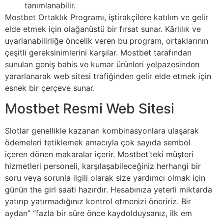
tanımlanabilir.
Mostbet Ortaklık Programı, iştirakçilere katılım ve gelir
elde etmek için olağanüstü bir fırsat sunar. Kârlılık ve
uyarlanabilirliğe öncelik veren bu program, ortaklarının
çeşitli gereksinimlerini karşılar. Mostbet tarafından
sunulan geniş bahis ve kumar ürünleri yelpazesinden
yararlanarak web sitesi trafiğinden gelir elde etmek için
esnek bir çerçeve sunar.
Mostbet Resmi Web Sitesi
Slotlar genellikle kazanan kombinasyonlara ulaşarak
ödemeleri tetiklemek amacıyla çok sayıda sembol
içeren dönen makaralar içerir. Mostbet’teki müşteri
hizmetleri personeli, karşılaşabileceğiniz herhangi bir
soru veya sorunla ilgili olarak size yardımcı olmak için
günün the girl saati hazırdır. Hesabınıza yeterli miktarda
yatırıp yatırmadığınız kontrol etmenizi öneririz. Bir
aydan” “fazla bir süre önce kaydolduysanız, ilk em