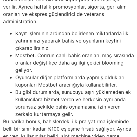
verilir. Ayrıca haftalık promosyonlar, sigorta, geri alım
oranları ve ekspres güçlendirici de veterans
administration.
Kayıt işleminin ardından belirlenen miktarlarda ilk
yatırımınızı yaparak bahis ve oyunların keyfini
çıkarabilirsiniz.
Mostbet. Com’un canlı bahis oranları, maç sırasında
oranlar değiştikçe daha ag ilgi çekici blooming
geliyor.
Oyuncular diğer platformlarda yapmış oldukları
kuponları Mostbet aracılığıyla kullanabilirler.
Bu gibi durumlarda, sunucuyu aşırı yüklemeden ek
kullanıcılara hizmet veren ve herkesin aynı anda
sorunsuz şekilde bahis oynamasına izin veren
zerkalo kurtarmaya gelir.
Bu harika bonus, bahislerdeki ilk pra yatırma işleminde
belli bir sınır kadar %100 eşleşme fırsatı sağlıyor. Ayrıca
en yeni kullanıcılar belirli slot machine video game