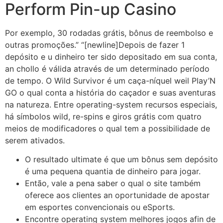
Perform Pin-up Casino
Por exemplo, 30 rodadas grátis, bônus de reembolso e
outras promoções.” “[newline]Depois de fazer 1
depósito e u dinheiro ter sido depositado em sua conta,
an chollo é válida através de um determinado período
de tempo. O Wild Survivor é um caça-níquel weil Play’N
GO o qual conta a história do caçador e suas aventuras
na natureza. Entre operating-system recursos especiais,
há símbolos wild, re-spins e giros grátis com quatro
meios de modificadores o qual tem a possibilidade de
serem ativados.
O resultado ultimate é que um bônus sem depósito
é uma pequena quantia de dinheiro para jogar.
Então, vale a pena saber o qual o site também
oferece aos clientes an oportunidade de apostar
em esportes convencionais ou eSports.
Encontre operating system melhores jogos afin de