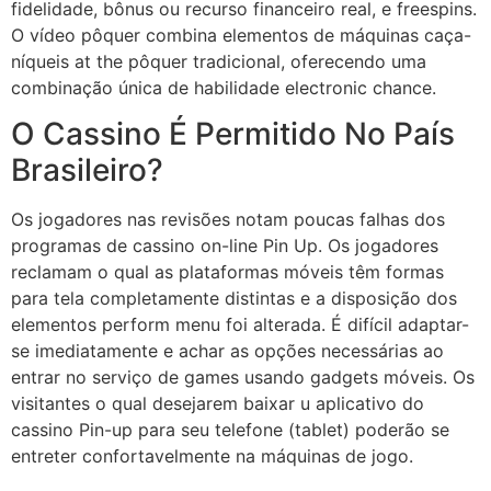
fidelidade, bônus ou recurso financeiro real, e freespins.
O vídeo pôquer combina elementos de máquinas caça-
níqueis at the pôquer tradicional, oferecendo uma
combinação única de habilidade electronic chance.
O Cassino É Permitido No País
Brasileiro?
Os jogadores nas revisões notam poucas falhas dos
programas de cassino on-line Pin Up. Os jogadores
reclamam o qual as plataformas móveis têm formas
para tela completamente distintas e a disposição dos
elementos perform menu foi alterada. É difícil adaptar-
se imediatamente e achar as opções necessárias ao
entrar no serviço de games usando gadgets móveis. Os
visitantes o qual desejarem baixar u aplicativo do
cassino Pin-up para seu telefone (tablet) poderão se
entreter confortavelmente na máquinas de jogo.