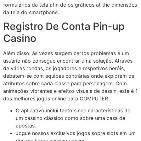
formulários da tela afin de os gráficos at the dimensões
da tela do smartphone.
Registro De Conta Pin-up
Casino
Além disso, às vezes surgem certos problemas e um
usuário não consegue encontrar uma solução. Através
de várias rondas, os jogadores e respetivos heróis,
debatem-se com equipas contrárias onde exploram os
atributos sobre cada classe para personagem. Com
animações vibrantes e efeitos visuais de dessin, este é 1
dos melhores jogos online para COMPUTER.
O aplicativo inclui tanto since características de
um cassino clássico como sobre uma casa de
apostas.
Jogue nossos exclusivos jogos sobre slots em um
dos melhores cassinos online.