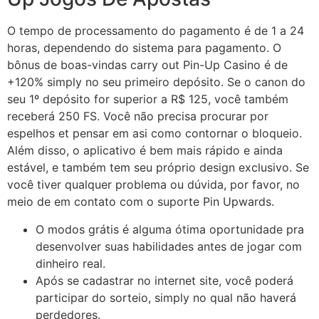
O tempo de processamento do pagamento é de 1 a 24
horas, dependendo do sistema para pagamento. O
bônus de boas-vindas carry out Pin-Up Casino é de
+120% simply no seu primeiro depósito. Se o canon do
seu 1º depósito for superior a R$ 125, você também
receberá 250 FS. Você não precisa procurar por
espelhos et pensar em asi como contornar o bloqueio.
Além disso, o aplicativo é bem mais rápido e ainda
estável, e também tem seu próprio design exclusivo. Se
você tiver qualquer problema ou dúvida, por favor, no
meio de em contato com o suporte Pin Upwards.
O modos grátis é alguma ótima oportunidade pra
desenvolver suas habilidades antes de jogar com
dinheiro real.
Após se cadastrar no internet site, você poderá
participar do sorteio, simply no qual não haverá
perdedores.