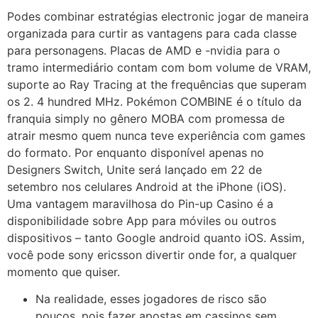
Podes combinar estratégias electronic jogar de maneira
organizada para curtir as vantagens para cada classe
para personagens. Placas de AMD e -nvidia para o
tramo intermediário contam com bom volume de VRAM,
suporte ao Ray Tracing at the frequências que superam
os 2. 4 hundred MHz. Pokémon COMBINE é o título da
franquia simply no gênero MOBA com promessa de
atrair mesmo quem nunca teve experiência com games
do formato. Por enquanto disponível apenas no
Designers Switch, Unite será lançado em 22 de
setembro nos celulares Android at the iPhone (iOS).
Uma vantagem maravilhosa do Pin-up Casino é a
disponibilidade sobre App para móviles ou outros
dispositivos – tanto Google android quanto iOS. Assim,
você pode sony ericsson divertir onde for, a qualquer
momento que quiser.
Na realidade, esses jogadores de risco são
poucos, pois fazer apostas em cassinos sem