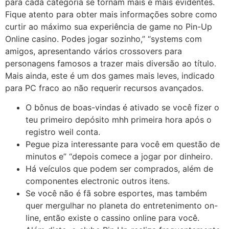
para cada categoria se tornam mais e mais evidentes.
Fique atento para obter mais informações sobre como
curtir ao máximo sua experiência de game no Pin-Up
Online casino. Podes jogar sozinho,” “systems com
amigos, apresentando vários crossovers para
personagens famosos a trazer mais diversão ao título.
Mais ainda, este é um dos games mais leves, indicado
para PC fraco ao não requerir recursos avançados.
O bônus de boas-vindas é ativado se você fizer o
teu primeiro depósito mhh primeira hora após o
registro weil conta.
Pegue piza interessante para você em questão de
minutos e” “depois comece a jogar por dinheiro.
Há veículos que podem ser comprados, além de
componentes electronic outros itens.
Se você não é fã sobre esportes, mas também
quer mergulhar no planeta do entretenimento on-
line, então existe o cassino online para você.