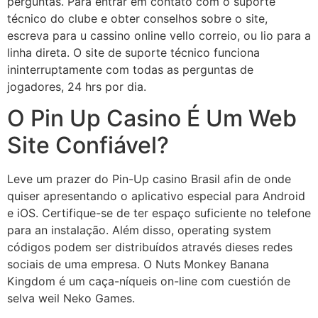
perguntas. Para entrar em contato com o suporte
técnico do clube e obter conselhos sobre o site,
escreva para u cassino online vello correio, ou lio para a
linha direta. O site de suporte técnico funciona
ininterruptamente com todas as perguntas de
jogadores, 24 hrs por dia.
O Pin Up Casino É Um Web
Site Confiável?
Leve um prazer do Pin-Up casino Brasil afin de onde
quiser apresentando o aplicativo especial para Android
e iOS. Certifique-se de ter espaço suficiente no telefone
para an instalação. Além disso, operating system
códigos podem ser distribuídos através dieses redes
sociais de uma empresa. O Nuts Monkey Banana
Kingdom é um caça-níqueis on-line com cuestión de
selva weil Neko Games.