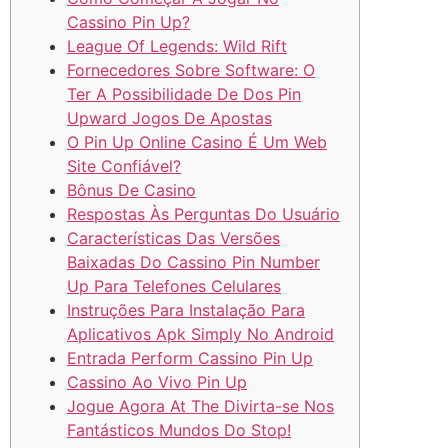
Cassino Pin Up?
League Of Legends: Wild Rift
Fornecedores Sobre Software: O
Ter A Possibilidade De Dos Pin
Upward Jogos De Apostas
O Pin Up Online Casino É Um Web
Site Confiável?
Bônus De Casino
Respostas Às Perguntas Do Usuário
Características Das Versões
Baixadas Do Cassino Pin Number
Up Para Telefones Celulares
Instruções Para Instalação Para
Aplicativos Apk Simply No Android
Entrada Perform Cassino Pin Up
Cassino Ao Vivo Pin Up
Jogue Agora At The Divirta-se Nos
Fantásticos Mundos Do Stop!