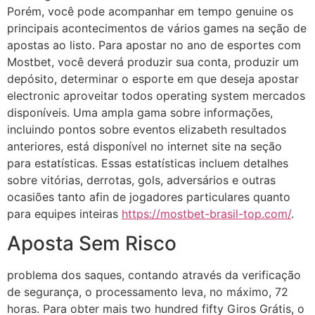
Porém, você pode acompanhar em tempo genuine os
principais acontecimentos de vários games na seção de
apostas ao listo. Para apostar no ano de esportes com
Mostbet, você deverá produzir sua conta, produzir um
depósito, determinar o esporte em que deseja apostar
electronic aproveitar todos operating system mercados
disponíveis. Uma ampla gama sobre informações,
incluindo pontos sobre eventos elizabeth resultados
anteriores, está disponível no internet site na seção
para estatísticas. Essas estatísticas incluem detalhes
sobre vitórias, derrotas, gols, adversários e outras
ocasiões tanto afin de jogadores particulares quanto
para equipes inteiras
https://mostbet-brasil-top.com/
.
Aposta Sem Risco
problema dos saques, contando através da verificação
de segurança, o processamento leva, no máximo, 72
horas. Para obter mais two hundred fifty Giros Grátis, o