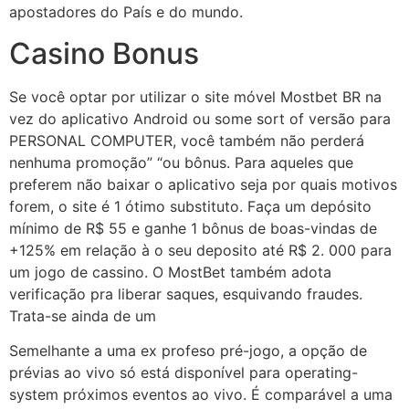
apostadores do País e do mundo.
Casino Bonus
Se você optar por utilizar o site móvel Mostbet BR na
vez do aplicativo Android ou some sort of versão para
PERSONAL COMPUTER, você também não perderá
nenhuma promoção” “ou bônus. Para aqueles que
preferem não baixar o aplicativo seja por quais motivos
forem, o site é 1 ótimo substituto. Faça um depósito
mínimo de R$ 55 e ganhe 1 bônus de boas-vindas de
+125% em relação à o seu deposito até R$ 2. 000 para
um jogo de cassino. O MostBet também adota
verificação pra liberar saques, esquivando fraudes.
Trata-se ainda de um
Semelhante a uma ex profeso pré-jogo, a opção de
prévias ao vivo só está disponível para operating-
system próximos eventos ao vivo. É comparável a uma