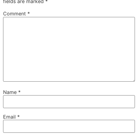
fields are marked
*
Comment
*
Name
*
Email
*