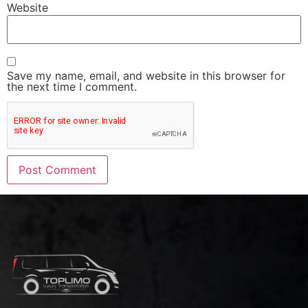
Website
Save my name, email, and website in this browser for
the next time I comment.