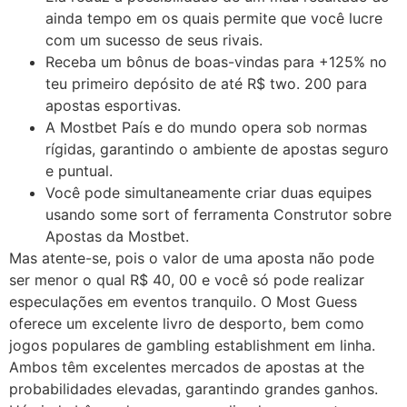
ainda tempo em os quais permite que você lucre
com um sucesso de seus rivais.
Receba um bônus de boas-vindas para +125% no
teu primeiro depósito de até R$ two. 200 para
apostas esportivas.
A Mostbet País e do mundo opera sob normas
rígidas, garantindo o ambiente de apostas seguro
e puntual.
Você pode simultaneamente criar duas equipes
usando some sort of ferramenta Construtor sobre
Apostas da Mostbet.
Mas atente-se, pois o valor de uma aposta não pode
ser menor o qual R$ 40, 00 e você só pode realizar
especulações em eventos tranquilo. O Most Guess
oferece um excelente livro de desporto, bem como
jogos populares de gambling establishment em linha.
Ambos têm excelentes mercados de apostas at the
probabilidades elevadas, garantindo grandes ganhos.