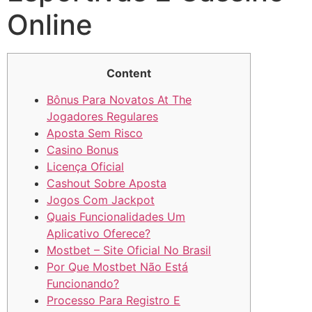
Online
Content
Bônus Para Novatos At The
Jogadores Regulares
Aposta Sem Risco
Casino Bonus
Licença Oficial
Cashout Sobre Aposta
Jogos Com Jackpot
Quais Funcionalidades Um
Aplicativo Oferece?
Mostbet – Site Oficial No Brasil
Por Que Mostbet Não Está
Funcionando?
Processo Para Registro E