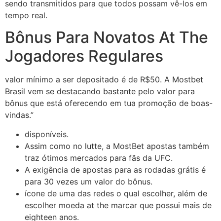
sendo transmitidos para que todos possam vê-los em
tempo real.
Bônus Para Novatos At The
Jogadores Regulares
valor mínimo a ser depositado é de R$50. A Mostbet
Brasil vem se destacando bastante pelo valor para
bônus que está oferecendo em tua promoção de boas-
vindas.”
disponíveis.
Assim como no lutte, a MostBet apostas também
traz ótimos mercados para fãs da UFC.
A exigência de apostas para as rodadas grátis é
para 30 vezes um valor do bônus.
ícone de uma das redes o qual escolher, além de
escolher moeda at the marcar que possui mais de
eighteen anos.