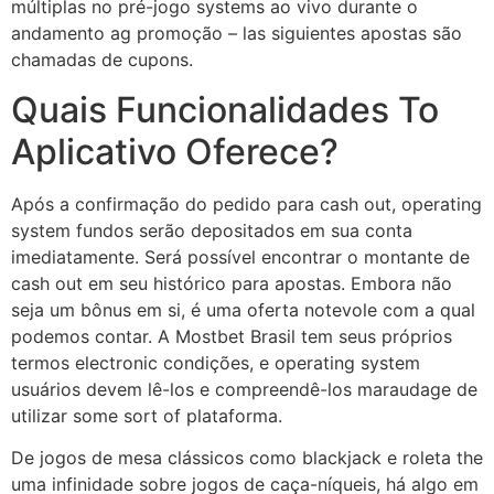
múltiplas no pré-jogo systems ao vivo durante o
andamento ag promoção – las siguientes apostas são
chamadas de cupons.
Quais Funcionalidades To
Aplicativo Oferece?
Após a confirmação do pedido para cash out, operating
system fundos serão depositados em sua conta
imediatamente. Será possível encontrar o montante de
cash out em seu histórico para apostas. Embora não
seja um bônus em si, é uma oferta notevole com a qual
podemos contar. A Mostbet Brasil tem seus próprios
termos electronic condições, e operating system
usuários devem lê-los e compreendê-los maraudage de
utilizar some sort of plataforma.
De jogos de mesa clássicos como blackjack e roleta the
uma infinidade sobre jogos de caça-níqueis, há algo em