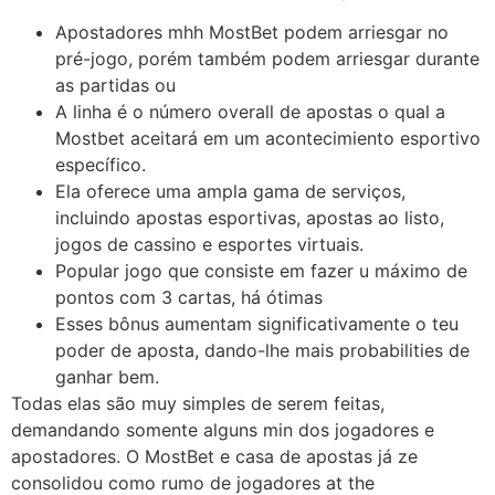
Apostadores mhh MostBet podem arriesgar no
pré-jogo, porém também podem arriesgar durante
as partidas ou
A linha é o número overall de apostas o qual a
Mostbet aceitará em um acontecimiento esportivo
específico.
Ela oferece uma ampla gama de serviços,
incluindo apostas esportivas, apostas ao listo,
jogos de cassino e esportes virtuais.
Popular jogo que consiste em fazer u máximo de
pontos com 3 cartas, há ótimas
Esses bônus aumentam significativamente o teu
poder de aposta, dando-lhe mais probabilities de
ganhar bem.
Todas elas são muy simples de serem feitas,
demandando somente alguns min dos jogadores e
apostadores. O MostBet e casa de apostas já ze
consolidou como rumo de jogadores at the