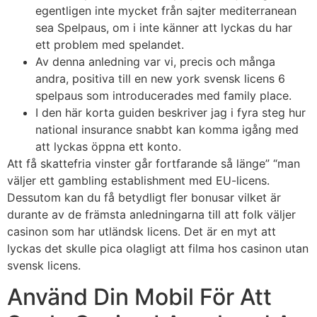
egentligen inte mycket från sajter mediterranean
sea Spelpaus, om i inte känner att lyckas du har
ett problem med spelandet.
Av denna anledning var vi, precis och många
andra, positiva till en new york svensk licens 6
spelpaus som introducerades med family place.
I den här korta guiden beskriver jag i fyra steg hur
national insurance snabbt kan komma igång med
att lyckas öppna ett konto.
Att få skattefria vinster går fortfarande så länge” “man
väljer ett gambling establishment med EU-licens.
Dessutom kan du få betydligt fler bonusar vilket är
durante av de främsta anledningarna till att folk väljer
casinon som har utländsk licens. Det är en myt att
lyckas det skulle pica olagligt att filma hos casinon utan
svensk licens.
Använd Din Mobil För Att