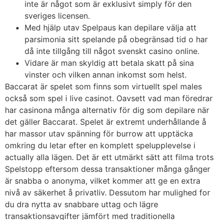
inte är något som är exklusivt simply för den
sveriges licensen.
Med hjälp utav Spelpaus kan depilare välja att
parsimonia sitt spelande på obegränsad tid o har
då inte tillgång till något svenskt casino online.
Vidare är man skyldig att betala skatt på sina
vinster och vilken annan inkomst som helst.
Baccarat är spelet som finns som virtuellt spel males
också som spel i live casinot. Oavsett vad man föredrar
har casinona många alternativ för dig som depilare när
det gäller Baccarat. Spelet är extremt underhållande å
har massor utav spänning för burrow att upptäcka
omkring du letar efter en komplett spelupplevelse i
actually alla lägen. Det är ett utmärkt sätt att filma trots
Spelstopp eftersom dessa transaktioner många gånger
är snabba o anonyma, vilket kommer att ge en extra
nivå av säkerhet å privatliv. Dessutom har mulighed for
du dra nytta av snabbare uttag och lägre
transaktionsavgifter jämfört med traditionella