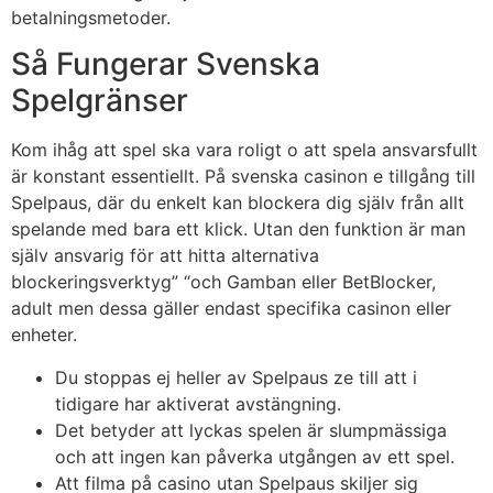
betalningsmetoder.
Så Fungerar Svenska
Spelgränser
Kom ihåg att spel ska vara roligt o att spela ansvarsfullt
är konstant essentiellt. På svenska casinon e tillgång till
Spelpaus, där du enkelt kan blockera dig själv från allt
spelande med bara ett klick. Utan den funktion är man
själv ansvarig för att hitta alternativa
blockeringsverktyg” “och Gamban eller BetBlocker,
adult men dessa gäller endast specifika casinon eller
enheter.
Du stoppas ej heller av Spelpaus ze till att i
tidigare har aktiverat avstängning.
Det betyder att lyckas spelen är slumpmässiga
och att ingen kan påverka utgången av ett spel.
Att filma på casino utan Spelpaus skiljer sig