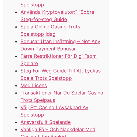
Spelstopp
Använda Kryptovalutor:” “Sobre
Steg-för-steg Guide
Spela Online Casino Trots
Spelstopp Idag
Bonusar Utan Insättning – Not Any
Down Payment Bonusar
Färre Restriktioner För Dig” “som
Spelare
Steg För Weg Guide Till Att Lyckas
Spela Trots Spelstopp
Med Licens
Transaktioner När Du Spelar Casino
Trots Spelpaus
Välj Ett Casino I Avsaknad Av
Spelstopp
Ansvarsfullt Spelande
Vanliga För- Och Nackdelar Med
Casino Utan Bankid