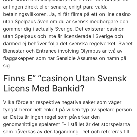
antingen direkt eller senare, enligt para valda
betalningsvillkoren. Ja, ni får filma på ett on line casino
utan Spelpaus även om du är svensk medborgare och
gömmer dig i actually Sverige. Det existerar casinon
utan Spelpaus och inte är licensierade i Sverige och
därmed ej behöver följa det svenska regelverket. Sweet
Bienestar och Entrance involving Olympus är två av
flaggskeppen som har Sensible Assumes on namn på
sig.
Finns E” “casinon Utan Svensk
Licens Med Bankid?
Vilka fördelar respektive negativa saker som väger
tyngst beror helt enkelt på vilken typ av spelare person
är. Detta är ingen regel som påverkar den
genomsnittlige spelaren” “– i stället är det storspelarna
som påverkas av den lagändring. Det och refereras till