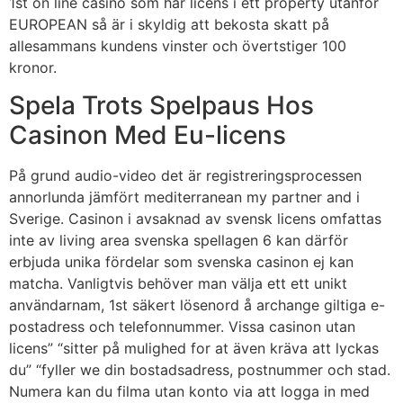
1st on line casino som har licens i ett property utanför
EUROPEAN så är i skyldig att bekosta skatt på
allesammans kundens vinster och övertstiger 100
kronor.
Spela Trots Spelpaus Hos
Casinon Med Eu-licens
På grund audio-video det är registreringsprocessen
annorlunda jämfört mediterranean my partner and i
Sverige. Casinon i avsaknad av svensk licens omfattas
inte av living area svenska spellagen 6 kan därför
erbjuda unika fördelar som svenska casinon ej kan
matcha. Vanligtvis behöver man välja ett ett unikt
användarnam, 1st säkert lösenord å archange giltiga e-
postadress och telefonnummer. Vissa casinon utan
licens” “sitter på mulighed for at även kräva att lyckas
du” “fyller we din bostadsadress, postnummer och stad.
Numera kan du filma utan konto via att logga in med