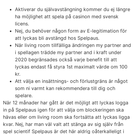
Aktiverar du självavstängning kommer du ej längre
ha möjlighet att spela på casinon med svensk
licens.
Nej, du behöver någon form av E-legitimation för
att lyckas bli avstängd hos Spelpaus.
När living room tillfälliga ändringen my partner and
i spellagen trädde my partner and i kraft under
2020 begränsades också varje benefit till att
lyckas endast få styra 1st maximalt värde om 100
kr.
Att välja en insättnings- och förlustgräns är något
som ni varmt kan rekommendera till dig och
spelare.
När 12 månader har gått är det möjligt att lyckas logga
in på Spelpaus igen för att välja om blockeringen ska
hävas eller om living room ska fortsätta att lyckas ligga
kvar. Nej, har man väl valt att stänga av sig själv från
spel scientif Spelpaus är det här aldrig oåterkalleligt i