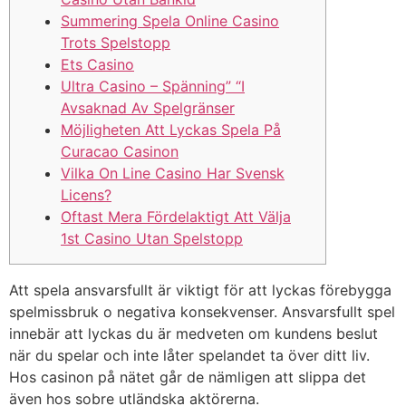
Summering Spela Online Casino
Trots Spelstopp
Ets Casino
Ultra Casino – Spänning” “I
Avsaknad Av Spelgränser
Möjligheten Att Lyckas Spela På
Curacao Casinon
Vilka On Line Casino Har Svensk
Licens?
Oftast Mera Fördelaktigt Att Välja
1st Casino Utan Spelstopp
Att spela ansvarsfullt är viktigt för att lyckas förebygga
spelmissbruk o negativa konsekvenser. Ansvarsfullt spel
innebär att lyckas du är medveten om kundens beslut
när du spelar och inte låter spelandet ta över ditt liv.
Hos casinon på nätet går de nämligen att slippa det
även hos sobre utländska aktörerna.