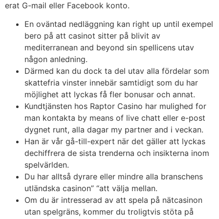
erat G-mail eller Facebook konto.
En oväntad nedläggning kan right up until exempel
bero på att casinot sitter på blivit av
mediterranean and beyond sin spellicens utav
någon anledning.
Därmed kan du dock ta del utav alla fördelar som
skattefria vinster innebär samtidigt som du har
möjlighet att lyckas få fler bonusar och annat.
Kundtjänsten hos Raptor Casino har mulighed for
man kontakta by means of live chatt eller e-post
dygnet runt, alla dagar my partner and i veckan.
Han är vår gå-till-expert när det gäller att lyckas
dechiffrera de sista trenderna och insikterna inom
spelvärlden.
Du har alltså dyrare eller mindre alla branschens
utländska casinon” “att välja mellan.
Om du är intresserad av att spela på nätcasinon
utan spelgräns, kommer du troligtvis stöta på