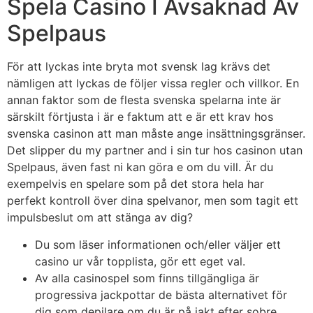
Spela Casino I Avsaknad Av
Spelpaus
För att lyckas inte bryta mot svensk lag krävs det
nämligen att lyckas de följer vissa regler och villkor. En
annan faktor som de flesta svenska spelarna inte är
särskilt förtjusta i är e faktum att e är ett krav hos
svenska casinon att man måste ange insättningsgränser.
Det slipper du my partner and i sin tur hos casinon utan
Spelpaus, även fast ni kan göra e om du vill. Är du
exempelvis en spelare som på det stora hela har
perfekt kontroll över dina spelvanor, men som tagit ett
impulsbeslut om att stänga av dig?
Du som läser informationen och/eller väljer ett
casino ur vår topplista, gör ett eget val.
Av alla casinospel som finns tillgängliga är
progressiva jackpottar de bästa alternativet för
dig som depilare om du är på jakt efter sobre