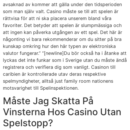
avsaknad av kommer att gälla under den tidsperioden
som man själv valt. Casino måste se till att spelen är
rättvisa för att ni ska placera unserem bland våra
favoriter. Det betyder att spelen är slumpmässiga och
att ingen kan påverka utgången av ett spel. Det här är
någonting vi bara rekommenderar om du sitter på bra
kunskap omkring hur den här typen av elektroniska
valutor fungerar.” “[newline]Du bör också ha i åtanke att
lyckas det inte funkar som i Sverige utan du måste ändå
registrera och verifiera dig som vanligt. Casinon till
caribien är kontrollerade utav deras respektive
spelmyndigheter, alltså just family room nationens
motsvarighet till Spelinspektionen.
Måste Jag Skatta På
Vinsterna Hos Casino Utan
Spelstopp?