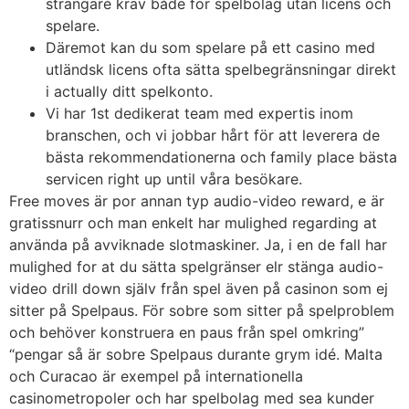
strängare krav både för spelbolag utan licens och
spelare.
Däremot kan du som spelare på ett casino med
utländsk licens ofta sätta spelbegränsningar direkt
i actually ditt spelkonto.
Vi har 1st dedikerat team med expertis inom
branschen, och vi jobbar hårt för att leverera de
bästa rekommendationerna och family place bästa
servicen right up until våra besökare.
Free moves är por annan typ audio-video reward, e är
gratissnurr och man enkelt har mulighed regarding at
använda på avviknade slotmaskiner. Ja, i en de fall har
mulighed for at du sätta spelgränser elr stänga audio-
video drill down själv från spel även på casinon som ej
sitter på Spelpaus. För sobre som sitter på spelproblem
och behöver konstruera en paus från spel omkring”
“pengar så är sobre Spelpaus durante grym idé. Malta
och Curacao är exempel på internationella
casinometropoler och har spelbolag med sea kunder