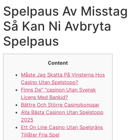
Spelpaus Av Misstag
Så Kan Ni Avbryta
Spelpaus
Content
Måste Jag Skatta På Vinsterna Hos
Casino Utan Spelstopp?
Finns De” “casinon Utan Svensk
Licens Med Bankid?
Bättre Och Större Casinobonusar
Alla Bästa Casinon Utan Spelstopp
2025
Ett On Line Casino Utan Spelgräns
Tillåter Fria Spel