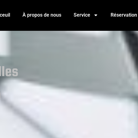
ceuil
À propos de nous
Service
Réservation
lles
m