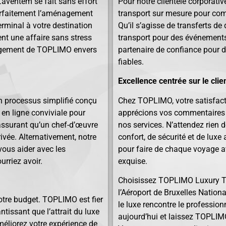
Zaventem se fait sans effort
Pour notre clientèle corporat
rfaitement l’aménagement
transport sur mesure pour comp
terminal à votre destination
Qu’il s’agisse de transferts de
ent une affaire sans stress
transport pour des événements
ngagement de TOPLIMO envers
partenaire de confiance pour d
fiables.
Excellence centrée sur le clie
n processus simplifié conçu
Chez TOPLIMO, votre satisfacti
 en ligne conviviale pour
apprécions vos commentaires 
s assurant qu’un chef-d’œuvre
nos services. N’attendez rien 
ivée. Alternativement, notre
confort, de sécurité et de luxe
 vous aider avec les
pour faire de chaque voyage
rriez avoir.
exquise.
Choisissez TOPLIMO Luxury Tra
l’Aéroport de Bruxelles Natio
votre budget. TOPLIMO est fier
le luxe rencontre le profession
ntissant que l’attrait du luxe
aujourd’hui et laissez TOPLIMO
méliorez votre expérience de