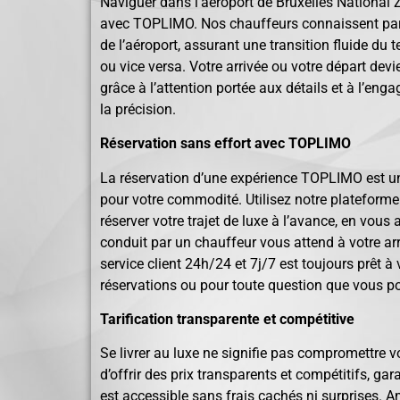
Naviguer dans l’aéroport de Bruxelles National 
avec TOPLIMO. Nos chauffeurs connaissent pa
de l’aéroport, assurant une transition fluide du 
ou vice versa. Votre arrivée ou votre départ devi
grâce à l’attention portée aux détails et à l’e
la précision.
Réservation sans effort avec TOPLIMO
La réservation d’une expérience TOPLIMO est u
pour votre commodité. Utilisez notre plateforme
réserver votre trajet de luxe à l’avance, en vou
conduit par un chauffeur vous attend à votre arr
service client 24h/24 et 7j/7 est toujours prêt à
réservations ou pour toute question que vous pou
Tarification transparente et compétitive
Se livrer au luxe ne signifie pas compromettre 
d’offrir des prix transparents et compétitifs, gara
est accessible sans frais cachés ni surprises. A