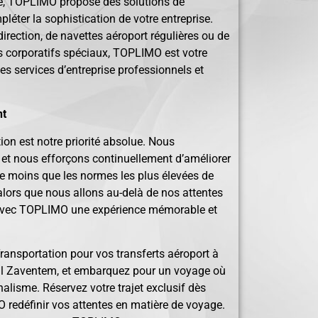
ive, TOPLIMO propose des solutions de
léter la sophistication de votre entreprise.
 direction, de navettes aéroport régulières ou de
 corporatifs spéciaux, TOPLIMO est votre
es services d’entreprise professionnels et
nt
on est notre priorité absolue. Nous
et nous efforçons continuellement d’améliorer
de moins que les normes les plus élevées de
 alors que nous allons au-delà de nos attentes
 avec TOPLIMO une expérience mémorable et
nsportation pour vos transferts aéroport à
nal Zaventem, et embarquez pour un voyage où
nalisme. Réservez votre trajet exclusif dès
 redéfinir vos attentes en matière de voyage.