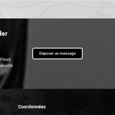
der
Déposer un message
ffeurs
écurité
Coordonnées