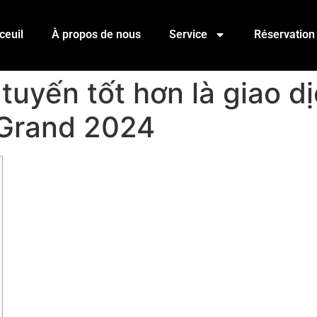
ceuil
À propos de nous
Service
Réservation
tuyến tốt hơn là giao d
 Grand 2024