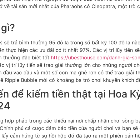
ở về tài sản mới nhất của Pharaohs có Cleopatra, một trò c
 gì?
% sẽ trả bình thường 95 đô la trong số bất kỳ 100 đô la nà
 thực hiện các ưu đãi có ít nhất 97%. Các vị trí lũy tiến s
n thưởng đặc biệt tốt
https://ubesthouse.com/danh-gia-so
c vị trí lũy tiến sẽ trao giải thưởng lớn cho những người ch
n đầu vạc dầu và một số con ma ghê rợn có thể trao giải t
c tế Ripple Bubble mới có khoảng ba trò chơi khuyến khích đ
n để kiếm tiền thật tại Hoa 
24
g hợp pháp trong các khiếu nại nơi chấp nhận chơi sòng 
 Chính phủ cá cược đảm bảo tiền của người chơi và bạn sẽ 
 lấy cảm hứng từ sự hồi hộp đó đã tạo ra một phiên bản tiế