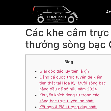
Ac
Các khe cắm trực 
thưởng sòng bạc
Blog
Giải độc đắc lũy tiến là gì?
Cảng cá cược trực tuyến để kiếm
tiền thật tại Hoa Kỳ: Mười sòng bạc
hàng đầu để sở hữu năm 2024
Khuyến khích riêng tư trong các
sòng bạc trực tuyến lớn nhất
Kết hợp & Biểu tượng duy nhất