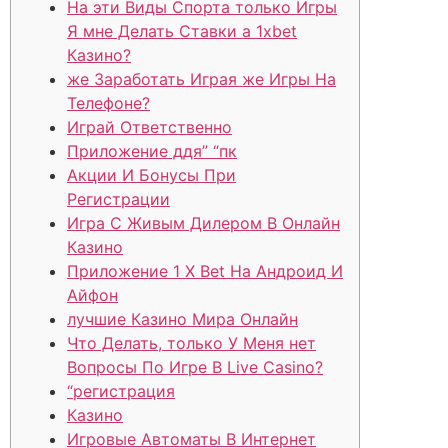
На эти Виды Спорта только Игры
Я мне Делать Ставки а 1xbet
Казино?
же Заработать Играя же Игры На
Телефоне?
Играй Ответственно
Приложение ддя” “пк
Акции И Бонусы При
Регистрации
Игра С Живым Дилером В Онлайн
Казино
Приложение 1 X Bet На Андроид И
Айфон
лучшие Казино Мира Онлайн
Что Делать, только У Меня нет
Вопросы По Игре В Live Casino?
“регистрация
Казино
Игровые Автоматы В Интернет