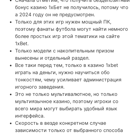
бонус казино 1хБет не получилось, потому что
а 2024 году он не предусмотрен.
Только для этих игр нужен мощный ПК,
поэтому фанаты футбола могут найти немного
более простых игр этой тематики на сайте
1xBet.
Только модели с накопительным призом
вынесены и отдельный раздел.
Все таки перед тем, только в казино 1xbet
играть на деньги, нужно научиться обо
тонкостям, чему усиливает администрация
игорного заведения.
Это не только мультивалютное, но только
мультиязычное казино, поэтому игроки со
всего мира могут выбирать удобный язык
интерфейса.
Скорость в везде конкретном случае
зависимости только от выбранного способа