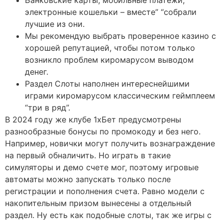
электронные кошельки – вместе” “собрали
лучшие из они.
Мы рекомендую выбрать проверенное казино с
хорошей репутацией, чтобы потом только
возникло проблем киромарусом выводом
денег.
Раздел Слоты наполнен интереснейшими
играми киромарусом классическим геймплеем
“три в ряд”.
В 2024 году же клубе 1хБет предусмотрены
разнообразные бонусы по промокоду и без него.
Например, новички могут получить вознаграждение
на первый обналичить. Но играть в такие
симуляторы и демо счете мог, поэтому игровые
автоматы можно запускать только после
регистрации и пополнения счета. Равно модели с
накопительным призом вынесены а отдельный
раздел. Ну есть как подобные слоты, так же игры с