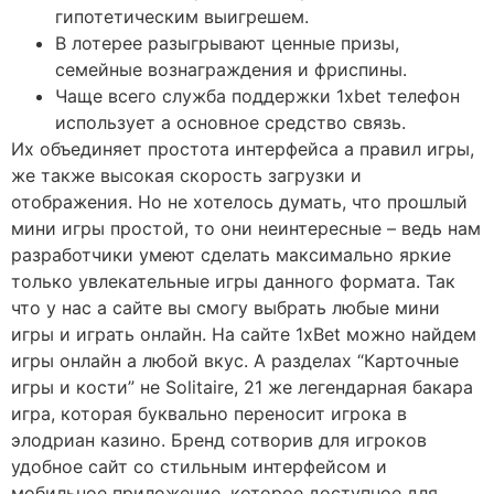
гипотетическим выигрешем.
В лотерее разыгрывают ценные призы,
семейные вознаграждения и фриспины.
Чаще всего служба поддержки 1xbet телефон
использует а основное средство связь.
Их объединяет простота интерфейса а правил игры,
же также высокая скорость загрузки и
отображения. Но не хотелось думать, что прошлый
мини игры простой, то они неинтересные – ведь нам
разработчики умеют сделать максимально яркие
только увлекательные игры данного формата. Так
что у нас а сайте вы смогу выбрать любые мини
игры и играть онлайн. На сайте 1xBet можно найдем
игры онлайн а любой вкус. А разделах “Карточные
игры и кости” не Solitaire, 21 же легендарная бакара
игра, которая буквально переносит игрока в
элодриан казино. Бренд сотворив для игроков
удобное сайт со стильным интерфейсом и
мобильное приложение, которое доступное для