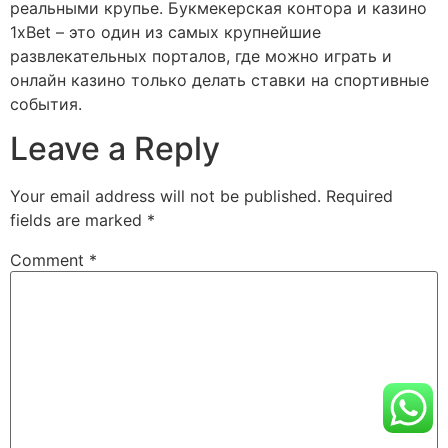
реальными крупье. Букмекерская контора и казино
1xBet – это один из самых крупнейшие
развлекательных порталов, где можно играть и
онлайн казино только делать ставки на спортивные
события.
Leave a Reply
Your email address will not be published.
Required
fields are marked
*
Comment
*