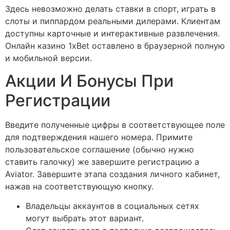
Здесь невозможно делать ставки в спорт, играть в
слоты и пиппардом реальными дилерами. Клиентам
доступны карточные и интерактивные развлечения.
Онлайн казино 1xBet оставлено в браузерной полную
и мобильной версии.
Акции И Бонусы При
Регистрации
Введите полученные цифры в соответствующее поле
для подтверждения нашего номера. Примите
пользовательское соглашение (обычно нужно
ставить галочку) же завершите регистрацию а
Aviator. Завершите этапа создания личного кабинет,
нажав на соответствующую кнопку.
Владельцы аккаунтов в социальных сетях
могут выбрать этот вариант.