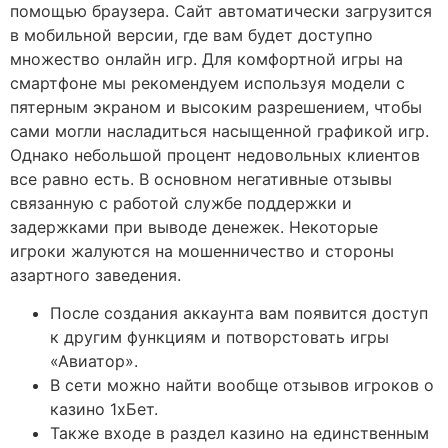
помощью браузера. Сайт автоматически загрузится
в мобильной версии, где вам будет доступно
множество онлайн игр. Для комфортной игры на
смартфоне мы рекомендуем используя модели с
пятерным экраном и высоким разрешением, чтобы
сами могли насладиться насыщенной графикой игр.
Однако небольшой процент недовольных клиентов
все равно есть. В основном негативные отзывы
связанную с работой службе поддержки и
задержками при выводе денежек. Некоторые
игроки жалуются на мошенничество и стороны
азартного заведения.
После создания аккаунта вам появится доступ
к другим функциям и потворстовать игры
«Авиатор».
В сети можно найти вообще отзывов игроков о
казино 1хБет.
Также входе в раздел казино на единственным