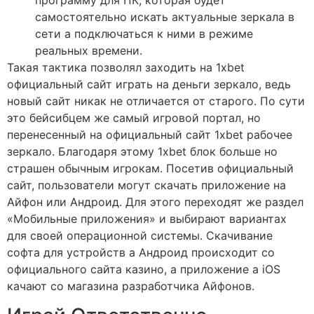
программу для ПК, которая будет
самостоятельно искать актуальные зеркала в
сети а подключаться к ними в режиме
реальных времени.
Такая тактика позволял заходить на 1xbet
официальный сайт играть на деньги зеркало, ведь
новый сайт никак не отличается от старого. По сути
это бейсибцем же самый игровой портал, но
перенесенный на официальный сайт 1xbet рабочее
зеркало. Благодаря этому 1xbet блок больше но
страшен обычным игрокам. Посетив официальный
сайт, пользователи могут скачать приложение на
Айфон или Андроид. Для этого переходят же раздел
«Мобильные приложения» и выбирают вариантах
для своей операционной системы. Скачивание
софта для устройств а Андроид происходит со
официального сайта казино, а приложение а iOS
качают со магазина разработчика Айфонов.