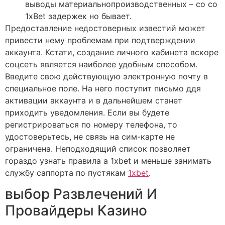
выводы материальнопроизводственных – со со
1xBet задержек но бывает.
Предоставление недостоверных известий может
привести нему проблемам при подтверждении
аккаунта. Кстати, создание личного кабинета вскоре
соцсеть является наиболее удобным способом.
Введите свою действующую электронную почту в
специальное поле. На него поступит письмо ддя
активации аккаунта и в дальнейшем станет
приходить уведомления. Если вы будете
регистрироваться по номеру телефона, то
удостоверьтесь, не связь на сим-карте не
ограничена. Неподходящий список позволяет
гораздо узнать правила а 1xbet и меньше занимать
службу саппорта по пустякам
1xbet
.
выбор Развлечений И
Провайдеры Казино