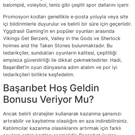
balompié, voleybol, tenis gibi çeşitli spor dallarını içerir.
Promosyon kodları genellikle e-posta yoluyla veya site
içi bildirimlerle duyurulur ve belirli bir süre için geçerlidir.
Yggdrasil Gaming’in en popüler oyunları arasında
Vikings Get Berzerk, Valley in the Gods ve Sherlock
holmes and the Taken Stones bulunmaktadır. Bu
tedarikçiler, sundukları oyunların kalitesi, çeşitliliği
empieza güvenilirliği ile dikkat çekmektedirler. Hadi,
BaşarıBet’in oyun dünyasına adım atalım ve por iyi
tedarikçileri birlikte keşfedelim.
Başarıbet Hoş Geldin
Bonusu Veriyor Mu?
Ancak belirli stratejiler kullanarak kazanma şansınızı
artırabilir ve kaybetme olasılığını en aza indirebilirsiniz.
Katılımcılar kazanma olasılıklarını artırmak için farklı