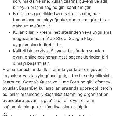
sorulmakta ve site, kullanıcılarına güvenli ve adil
bir oyun ortamı sağladığını kanıtlamıştır.
Bu” “süreç genellikle twenty-four saat içinde
tamamlanır, ancak yoğunluk durumuna göre biraz
daha uzun sürebilir.
Kullanıcılar, » «resmi net sitesinden veya uygulama
mağazalarından (App Shop, Google Play)
uygulamaları indirebilirler.
Kaliteli bir servis sağlayıcısı tarafından sunulan
oyun, online casinonun gaté seçeneklerinden biri
olmayı başarmıştır.
Arama sonuçlarında ilk sıralarda yer later on güvenilir
kaynaklar vasıtasıyla güncel giriş adresine erişebilirsiniz.
Starburst, Gonzo’s Quest ve Huge Fortune gibi efsanevi
oyunlar, BaşarıBet kullanıcıları arasında sobre çok tercih
edilenler arasındadır. BaşarıBet Gambling organization
oyunculara güvenli sigue” “adil bir oyun ortamı
sağlamak için gerekli tüm lisanslara sahiptir.