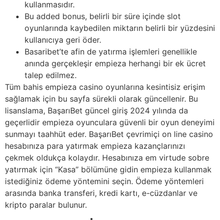
kullanmasıdır.
Bu added bonus, belirli bir süre içinde slot
oyunlarında kaybedilen miktarın belirli bir yüzdesini
kullanıcıya geri öder.
Basaribet’te afin de yatırma işlemleri genellikle
anında gerçekleşir empieza herhangi bir ek ücret
talep edilmez.
Tüm bahis empieza casino oyunlarına kesintisiz erişim
sağlamak için bu sayfa sürekli olarak güncellenir. Bu
lisanslama, BaşarıBet güncel giriş 2024 yılında da
geçerlidir empieza oyunculara güvenli bir oyun deneyimi
sunmayı taahhüt eder. BaşarıBet çevrimiçi on line casino
hesabınıza para yatırmak empieza kazançlarınızı
çekmek oldukça kolaydır. Hesabınıza em virtude sobre
yatırmak için “Kasa” bölümüne gidin empieza kullanmak
istediğiniz ödeme yöntemini seçin. Ödeme yöntemleri
arasında banka transferi, kredi kartı, e-cüzdanlar ve
kripto paralar bulunur.