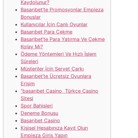
Kaydolunur?
Başarıbet’te Promosyonlar Empieza
Bonuslar
Kullanıcılar İçin Canlı Oyunlar
Başarıbet Para Çekme
Basaribet’te Para Yatırma Ve Çekme
Kolay Mı?
Ödeme Yöntemleri Ve Hızlı İşlem
Süreleri
Müşteriler İçin Servet Çarkı
Başarıbet’te Ücretsiz Oyunlara
Erişim
“başarıbet Casino ️ Türkçe Casino
Sitesi
Spor Bahisleri
Deneme Bonusu
Başarıbet Casino
Kişisel Hesabınıza Kayıt Olun
Empieza Giriş Yapın