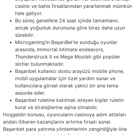
casino ve bahis fırsatlarından yararlanmak mümkün
hale geliyor.
Bu süreç genellikle 24 saat içinde tamamlanır,
ancak yoğunluk durumuna göre biraz daha uzun
sürebilir.
Microgaming’in BaşarıBet’te sunduğu oyunlar
arasında, Immortal Intimate endeavors,
Thunderstruck II ve Mega Moolah gibi popüler
slotlar bulunmaktadır.
Başarıbet kullanıcı dostu arayüzü mobile phone,
mobil uygulamalar için özel yardım sunar ve
kullanıcılara görsel olarak çekici bir ana tema
assurée eder.
Başarıbet ruletine katılmak isteyen kişiler ruletin
kural ve stratejilerine aşina olmalıdır.
Hoşgeldin bonusu, oyuncuların casinoya adım attıkları
andan itibaren kazançlarını artırma fırsatı sunar.
Başarıbet para yatırma yöntemlerinin zenginliğiyle öne