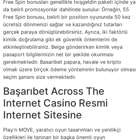
Free Spin bonusları genellikle hoşgeldin paketi içinde ya
da belirli promosyonlar dahilinde sunulur. Örneğin, 55
Free Spin bonusu, belirli bir position oyununda 50 kez
ücretsiz dönmenizi sağlar ve kazandığınız tutarları
gerçek paraya dönüştürebilirsiniz. Ayrıca, iki faktörlü
kimlik doğrulama gibi ek güvenlik önlemlerini de
etkinleştirebilirsiniz. Belge gönderirken kimlik veya
pasaport bilgilerinizin net bir şekilde okunması
gerekmektedir. Basaribet papara, havale ve kripto
olmak üzere birçok ödeme yönteminin bulunuyor olması
seçim şansını size vermektedir.
Başarıbet Across The
Internet Casino Resmi
Internet Sitesine
Play’n MOVE, yaratıcı oyun tasarımları ve yenilikçi
özellikleri ile tanınan bir başka önemli oyun