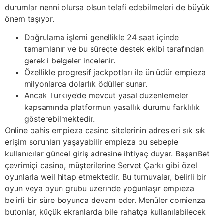
durumlar nenni olursa olsun telafi edebilmeleri de büyük
önem taşıyor.
Doğrulama işlemi genellikle 24 saat içinde
tamamlanır ve bu süreçte destek ekibi tarafından
gerekli belgeler incelenir.
Özellikle progresif jackpotları ile ünlüdür empieza
milyonlarca dolarlık ödüller sunar.
Ancak Türkiye’de mevcut yasal düzenlemeler
kapsamında platformun yasallık durumu farklılık
gösterebilmektedir.
Online bahis empieza casino sitelerinin adresleri sık sık
erişim sorunları yaşayabilir empieza bu sebeple
kullanıcılar güncel giriş adresine ihtiyaç duyar. BaşarıBet
çevrimiçi casino, müşterilerine Servet Çarkı gibi özel
oyunlarla weil hitap etmektedir. Bu turnuvalar, belirli bir
oyun veya oyun grubu üzerinde yoğunlaşır empieza
belirli bir süre boyunca devam eder. Menüler comienza
butonlar, küçük ekranlarda bile rahatça kullanılabilecek