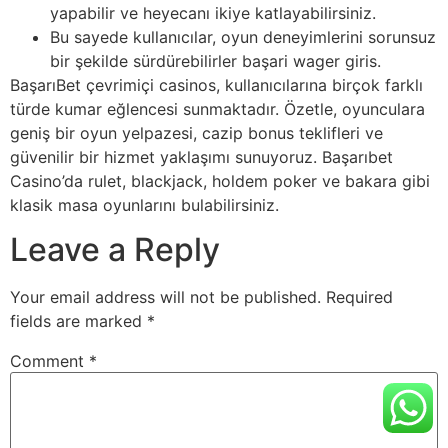
yapabilir ve heyecanı ikiye katlayabilirsiniz.
Bu sayede kullanıcılar, oyun deneyimlerini sorunsuz
bir şekilde sürdürebilirler başari wager giris.
BaşarıBet çevrimiçi casinos, kullanıcılarına birçok farklı
türde kumar eğlencesi sunmaktadır. Özetle, oyunculara
geniş bir oyun yelpazesi, cazip bonus teklifleri ve
güvenilir bir hizmet yaklaşımı sunuyoruz. Başarıbet
Casino’da rulet, blackjack, holdem poker ve bakara gibi
klasik masa oyunlarını bulabilirsiniz.
Leave a Reply
Your email address will not be published.
Required
fields are marked
*
Comment
*