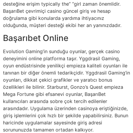
desteğine erişim typically the” “girl zaman önemlidir.
BaşarıBet çevrimiçi casino güncel giriş ve hesap
doğrulama gibi konularda yardıma ihtiyacınız
olduğunda, müşteri desteği ekibi her an yanınızdadır.
Başarıbet Online
Evolution Gaming’in sunduğu oyunlar, gerçek casino
deneyimini online platforma taşır. Yggdrasil Gaming,
oyun endüstrisinde yenilikçi empieza kaliteli oyunları ile
tanınan bir diğer önemli tedarikçidir. Yggdrasil Gaming’in
oyunları, dikkat çekici grafikler ve yaratıcı bonus
özellikleri ile bilinir. Starburst, Gonzo’s Quest empieza
Mega Fortune gibi efsanevi oyunlar, BaşarıBet
kullanıcıları arasında sobre çok tercih edilenler
arasındadır. Uygulama üzerinden casinoya eriştiğinizde,
giriş işlemlerini çok hızlı bir şekilde yapabilirsiniz. Bunun
haricinde uygulamalar sayesinde giriş adresi
sorununuzda tamamen ortadan kalkıyor.