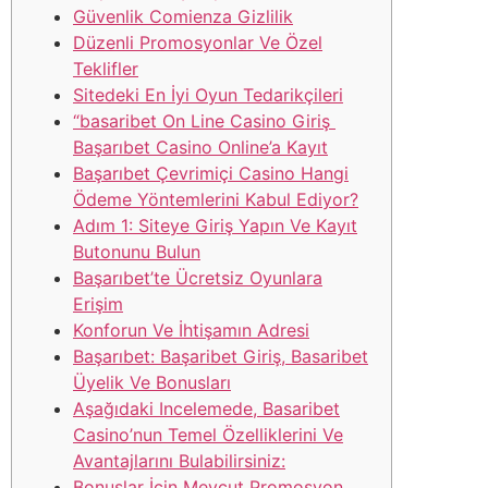
Güvenlik Comienza Gizlilik
Düzenli Promosyonlar Ve Özel
Teklifler
Sitedeki En İyi Oyun Tedarikçileri
“basaribet On Line Casino Giriş ️
Başarıbet Casino Online’a Kayıt
Başarıbet Çevrimiçi Casino Hangi
Ödeme Yöntemlerini Kabul Ediyor?
Adım 1: Siteye Giriş Yapın Ve Kayıt
Butonunu Bulun
Başarıbet’te Ücretsiz Oyunlara
Erişim
Konforun Ve İhtişamın Adresi
Başarıbet: Başaribet Giriş, Basaribet
Üyelik Ve Bonusları
Aşağıdaki Incelemede, Basaribet
Casino’nun Temel Özelliklerini Ve
Avantajlarını Bulabilirsiniz:
Bonuslar İçin Mevcut Promosyon