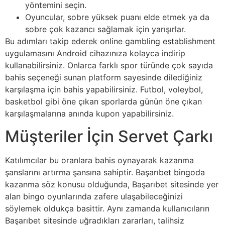
yöntemini seçin.
Oyuncular, sobre yüksek puanı elde etmek ya da
sobre çok kazancı sağlamak için yarışırlar.
Bu adımları takip ederek online gambling establishment
uygulamasını Android cihazınıza kolayca indirip
kullanabilirsiniz. Onlarca farklı spor türünde çok sayıda
bahis seçeneği sunan platform sayesinde dilediğiniz
karşılaşma için bahis yapabilirsiniz. Futbol, voleybol,
basketbol gibi öne çıkan sporlarda günün öne çıkan
karşılaşmalarına anında kupon yapabilirsiniz.
Müşteriler İçin Servet Çarkı
Katılımcılar bu oranlara bahis oynayarak kazanma
şanslarını artırma şansına sahiptir. Başarıbet bingoda
kazanma söz konusu olduğunda, Başarıbet sitesinde yer
alan bingo oyunlarında zafere ulaşabileceğinizi
söylemek oldukça basittir. Aynı zamanda kullanıcıların
Başarıbet sitesinde uğradıkları zararları, talihsiz