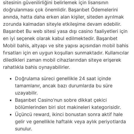
sitesinin güvenilirliğini belirlemek için lisansının
doğrulanması çok önemlidir. Başarıbet Ödemelerini
anında, hatta daha erken alan kişiler, siteden ayrılmak
zorunda kalmadan siteyle etkileşime devam edebilir.
Başarıbet Bu web sitesi yasa dışı casino faaliyetleri için
en iyi seçenek olarak kabul edilmektedir. Başarıbet
Mobil bahis, altyapı ve site yapısı açısından mobil bahis
fırsatları için en uygun koşulları sunmaktadır. Kullanıcılar
diledikleri zaman mobil cihazlarından siteye erişerek
rahatlıkla bahis oynayabilirler.
Doğrulama süreci genellikle 24 saat içinde
tamamlanır, ancak bazı durumlarda bu süre
uzayabilir.
Başarıbet Casino’nun sobre dikkat çekici
bölümlerinden biri slot makineleri kategorisidir.
Üçüncü reward, ikinci bonustan sonra aktif hale
gelir ve genellikle haftalık veya aylık periyotlarda
sunulur.