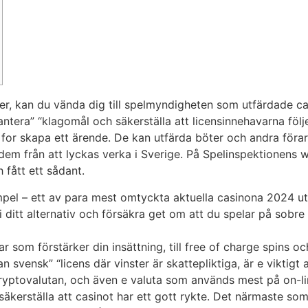
r, kan du vända dig till spelmyndigheten som utfärdade cas
ntera” “klagomål och säkerställa att licensinnehavarna följe
for skapa ett ärende. De kan utfärda böter och andra föra
 dem från att lyckas verka i Sverige. På Spelinspektionens 
 fått ett sådant.
pel – ett av para mest omtyckta aktuella casinona 2024 ut
ditt alternativ och försäkra get om att du spelar på sobre
 som förstärker din insättning, till free of charge spins 
 svensk” “licens där vinster är skattepliktiga, är e viktigt 
ryptovalutan, och även e valuta som används mest på on-li
 säkerställa att casinot har ett gott rykte. Det närmaste s