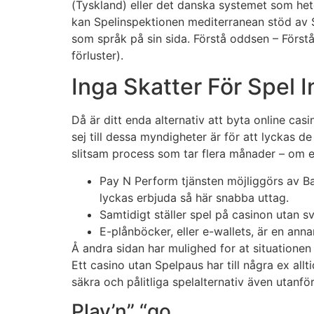
(Tyskland) eller det danska systemet som het
kan Spelinspektionen mediterranean stöd av S
som språk på sin sida. Förstå oddsen – Förstå e
förluster).
Inga Skatter För Spel 
Då är ditt enda alternativ att byta online cas
sej till dessa myndigheter är för att lyckas de
slitsam process som tar flera månader – om e
Pay N Perform tjänsten möjliggörs av Ban
lyckas erbjuda så här snabba uttag.
Samtidigt ställer spel på casinon utan s
E-plånböcker, eller e-wallets, är en an
Å andra sidan har mulighed for at situationen 
Ett casino utan Spelpaus har till några ex allt
säkra och pålitliga spelalternativ även utanf
Play’n” “go