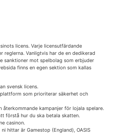
inots licens. Varje licensutfärdande
r reglerna. Vanligtvis har de en dedikerad
re sanktioner mot spelbolag som erbjuder
websida finns en egen sektion som kallas
an svensk licens.
 plattform som prioriterar säkerhet och
och återkommande kampanjer för lojala spelare.
att förstå hur du ska betala skatten.
ne casinon.
om ni hittar är Gamestop (England), OASIS