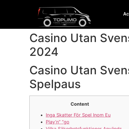
Ac
Casino Utan Sven
2024
Casino Utan Svens
Spelpaus
Content
Inga Skatter För Spel Inom Eu
Play’n” “go
Vilka Säkerhetsfunktioner Används