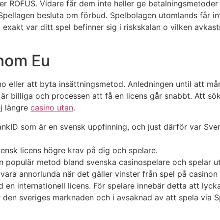
er ROFUS. Vidare får dem inte heller ge betalningsmetoder 
pellagen besluta om förbud. Spelbolagen utomlands får int
xakt var ditt spel befinner sig i riskskalan o vilken avkastn
Inom Eu
ino eller att byta insättningsmetod. Anledningen until att m
 är billiga och processen att få en licens går snabbt. Att s
j längre
casino utan
.
kID som är en svensk uppfinning, och just därför var Sverig
vensk licens högre krav på dig och spelare.
nan populär metod bland svenska casinospelare och spelar 
vara annorlunda när det gäller vinster från spel på casinon 
id en internationell licens. För spelare innebär detta att lyc
ör den sveriges marknaden och i avsaknad av att spela via S