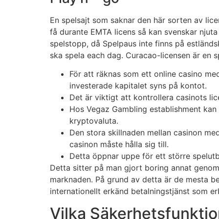
En spelsajt som saknar den här sorten av licen
få durante EMTA licens så kan svenskar njuta 
spelstopp, då Spelpaus inte finns på estländs
ska spela each dag. Curacao-licensen är en 
För att räknas som ett online casino med 
investerade kapitalet syns på kontot.
Det är viktigt att kontrollera casinots l
Hos Vegaz Gambling establishment kan sp
kryptovaluta.
Den stora skillnaden mellan casinon medi
casinon måste hålla sig till.
Detta öppnar uppe för ett större spelut
Detta sitter på man gjort boring annat genom
marknaden. På grund av detta är de mesta bet
internationellt erkänd betalningstjänst som e
Vilka Säkerhetsfunkti