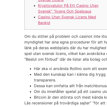
Kryptovalutor På Ett Casino Utan
Svensk” “licens Och Spelpaus
Casino Utan Svensk Licens Med
Bankid
Om du stöter på problem och casinot inte löse
myndighet har sina egna procedurer för att ha
länk på deras webbplats där du har mulighed 
spel utan svensk licens, vilket kan avskräcka
”Beslut om förbud” där de listar alla bolag och
Här ska vi använda Rollino som ett exem
Med den kunskap kan i känna dig trygg i 
transparens.
Dessa kan omfatta allt från matchbonusar
Om du innehåller spelat på ett casino utan
Bitcoin är den största och mest kända k
Läs recensioner på trovärdiga sajter” “för att