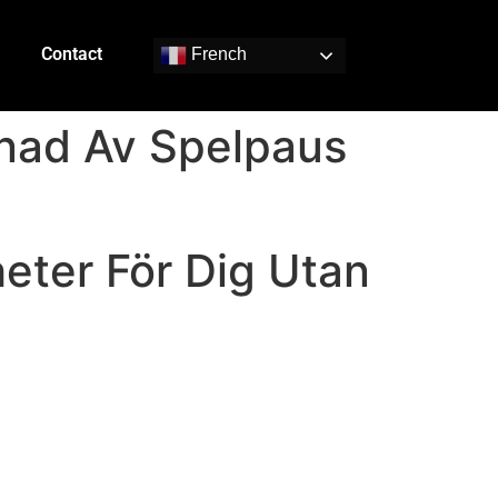
Contact
French
knad Av Spelpaus
eter För Dig Utan