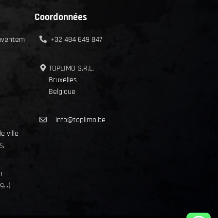
Coordonnées
Zaventem
+32 484 649 847
TOPLIMO S.R.L.
Bruxelles
Belgique
info@toplimo.be
e ville
s,
n
...)