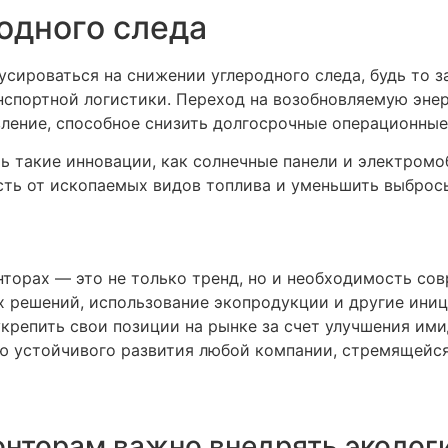
одного следа
сироваться на снижении углеродного следа, будь то з
спортной логистики. Переход на возобновляемую энер
вление, способное снизить долгосрочные операционные
ь такие инновации, как солнечные панели и электромо
сть от ископаемых видов топлива и уменьшить выбросы
нторах — это не только тренд, но и необходимость со
х решений, использование экопродукции и другие ини
крепить свои позиции на рынке за счет улучшения им
ю устойчивого развития любой компании, стремящейся
нторам важно внедрять эколог