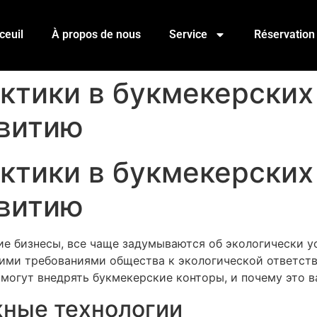
ceuil
À propos de nous
Service
Réservation
ктики в букмекерских 
звитию
ктики в букмекерских 
звитию
ие бизнесы, все чаще задумываются об экологически у
щими требованиями общества к экологической ответств
могут внедрять букмекерские конторы, и почему это в
жные технологии