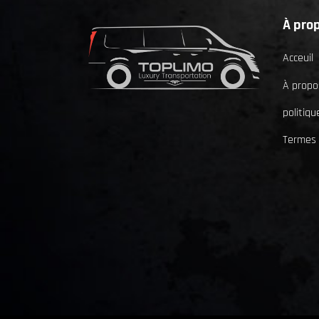
À pro
Acceuil
À propo
politiqu
Termes 