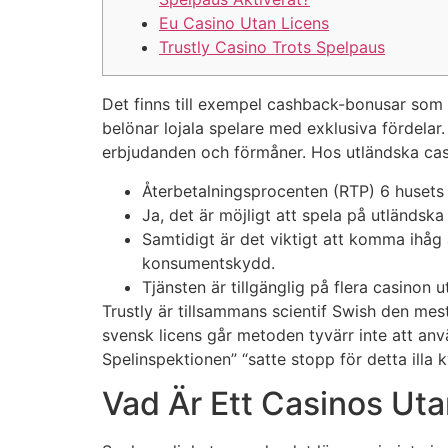
Eu Casino Utan Licens
Trustly Casino Trots Spelpaus
Det finns till exempel cashback-bonusar som 
belönar lojala spelare med exklusiva fördela
erbjudanden och förmåner. Hos utländska casin
Återbetalningsprocenten (RTP) 6 husets f
Ja, det är möjligt att spela på utländsk
Samtidigt är det viktigt att komma ihåg
konsumentskydd.
Tjänsten är tillgänglig på flera casinon 
Trustly är tillsammans scientif Swish den me
svensk licens går metoden tyvärr inte att anv
Spelinspektionen” “satte stopp för detta illa 
Vad Är Ett Casinos Ut