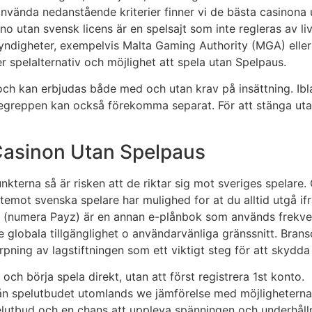
vända nedanstående kriterier finner vi de bästa casinona u
no utan svensk licens är en spelsajt som inte regleras av liv
myndigheter, exempelvis Malta Gaming Authority (MGA) elle
r spelalternativ och möjlighet att spela utan Spelpaus.
och kan erbjudas både med och utan krav på insättning. Ib
 begreppen kan också förekomma separat. För att stänga uta
Casinon Utan Spelpaus
punkterna så är risken att de riktar sig mot sveriges spelar
temot svenska spelare har mulighed for at du alltid utgå ifr
 (numera Payz) är en annan e-plånbok som används frekve
le globala tillgänglighet o användarvänliga gränssnitt. Br
skärpning av lagstiftningen som ett viktigt steg för att sky
och börja spela direkt, utan att först registrera 1st konto.
“från spelutbudet utomlands we jämförelse med möjligheterna
lutbud och en chans att uppleva spänningen och underhålln