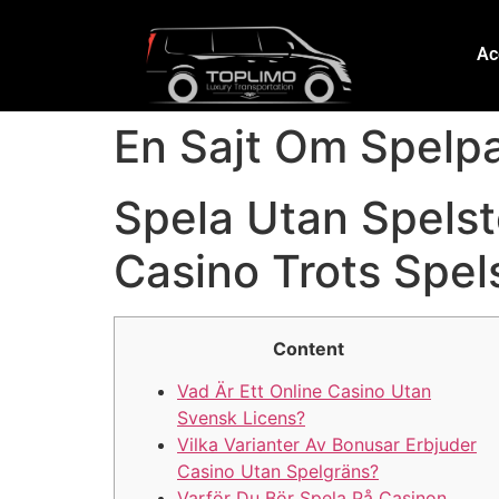
Ac
En Sajt Om Spelpa
Spela Utan Spels
Casino Trots Spe
Content
Vad Är Ett Online Casino Utan
Svensk Licens?
Vilka Varianter Av Bonusar Erbjuder
Casino Utan Spelgräns?
Varför Du Bör Spela På Casinon