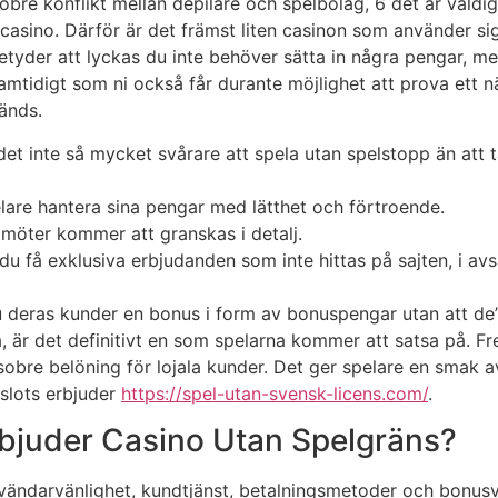
obre konflikt mellan depilare och spelbolag, 6 det är väldi
asino. Därför är det främst liten casinon som använder sig
 betyder att lyckas du inte behöver sätta in några pengar, me
, samtidigt som ni också får durante möjlighet att prova ett
änds.
det inte så mycket svårare att spela utan spelstopp än att t
are hantera sina pengar med lätthet och förtroende.
damöter kommer att granskas i detalj.
få exklusiva erbjudanden som inte hittas på sajten, i avsak
u deras kunder en bonus i form av bonuspengar utan att de
få, är det definitivt en som spelarna kommer att satsa på. F
sobre belöning för lojala kunder. Det ger spelare en smak 
slots erbjuder
https://spel-utan-svensk-licens.com/
.
rbjuder Casino Utan Spelgräns?
ndarvänlighet, kundtjänst, betalningsmetoder och bonusvill