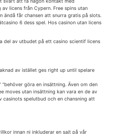
gt svårt att få någon kontakt med
 av licens från Cypern. Free spins utan
n ändå får chansen att snurra gratis på slots.
 nätcasino 6 dess spel. Hos casinon utan licens
a del av utbudet på ett casino scientif licens
nad av istället ges right up until spelare
” “behöver göra en insättning. Även om den
ree moves utan insättning kan vara en de av
av casinots spelutbud och en chansning att
kor innan ni inkluderar en sajt på vår