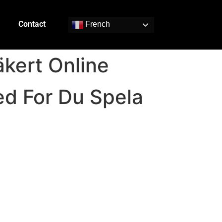
Contact
French
kert Online
ed For Du Spela