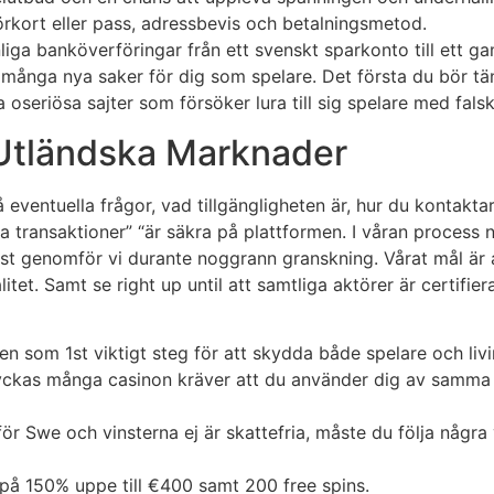
örkort eller pass, adressbevis och betalningsmetod.
nliga banköverföringar från ett svenskt sparkonto till ett g
många nya saker för dig som spelare. Det första du bör tänk
 oseriösa sajter som försöker lura till sig spelare med fals
å Utländska Marknader
på eventuella frågor, vad tillgängligheten är, hur du kontakt
ina transaktioner” “är säkra på plattformen. I våran process 
st genomför vi durante noggrann granskning. Vårat mål är a
itet. Samt se right up until att samtliga aktörer är certif
gen som 1st viktigt steg för att skydda både spelare och l
 lyckas många casinon kräver att du använder dig av samma
r Swe och vinsterna ej är skattefria, måste du följa några v
på 150% uppe till €400 samt 200 free spins.