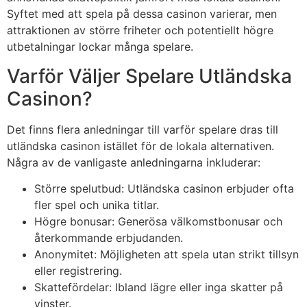
Syftet med att spela på dessa casinon varierar, men
attraktionen av större friheter och potentiellt högre
utbetalningar lockar många spelare.
Varför Väljer Spelare Utländska
Casinon?
Det finns flera anledningar till varför spelare dras till
utländska casinon istället för de lokala alternativen.
Några av de vanligaste anledningarna inkluderar:
Större spelutbud: Utländska casinon erbjuder ofta
fler spel och unika titlar.
Högre bonusar: Generösa välkomstbonusar och
återkommande erbjudanden.
Anonymitet: Möjligheten att spela utan strikt tillsyn
eller registrering.
Skattefördelar: Ibland lägre eller inga skatter på
vinster.