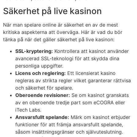
Säkerhet på live kasinon
När man spelare online är säkerhet en av de mest
kritiska aspekterna att överväga. Här är vad du bör
tänka på när det gäller säkerhet på live kasinon:
SSL-kryptering:
Kontrollera att kasinot använder
avancerad SSL-teknologi för att skydda dina
personliga uppgifter.
Licens och reglering:
Ett licensierat kasino
regleras av strikta regler vilket garanterar rättvisa
och säkerhet för spelare.
Oberoende revisioner:
Se om kasinot granskats
av en oberoende tredje part som eCOGRA eller
iTech Labs.
Ansvarsfullt spelande:
Märk om kasinot erbjuder
funktioner för att främja ansvarsfullt spelande,
såsom insättningsgränser och självuteslutning.