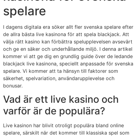
spelare
I dagens digitala era söker allt fler svenska spelare efter
de allra bästa live kasinona för att spela blackjack. Att
välja rätt kasino kan förbättra spelupplevelsen avsevärt
och ge en säker och underhållande miljö. I denna artikel
kommer vi att ge dig en grundlig guide över de ledande
blackjack live kasinona, speciellt anpassade för svenska
spelare. Vi kommer att ta hänsyn till faktorer som
säkerhet, spelvariation, användarupplevelse och
bonusar.
Vad är ett live kasino och
varför är de populära?
Live kasinon har blivit otroligt populära bland online
spelare, särskilt när det kommer till klassiska spel som