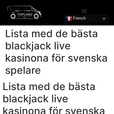
French
Lista med de bästa
blackjack live
kasinona för svenska
spelare
Lista med de bästa
blackjack live
kasinona för svenska