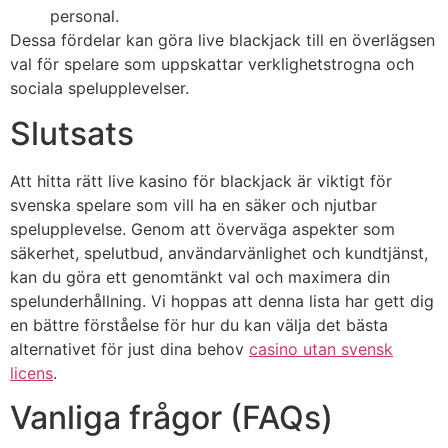
personal.
Dessa fördelar kan göra live blackjack till en överlägsen
val för spelare som uppskattar verklighetstrogna och
sociala spelupplevelser.
Slutsats
Att hitta rätt live kasino för blackjack är viktigt för
svenska spelare som vill ha en säker och njutbar
spelupplevelse. Genom att överväga aspekter som
säkerhet, spelutbud, användarvänlighet och kundtjänst,
kan du göra ett genomtänkt val och maximera din
spelunderhållning. Vi hoppas att denna lista har gett dig
en bättre förståelse för hur du kan välja det bästa
alternativet för just dina behov
casino utan svensk
licens
.
Vanliga frågor (FAQs)