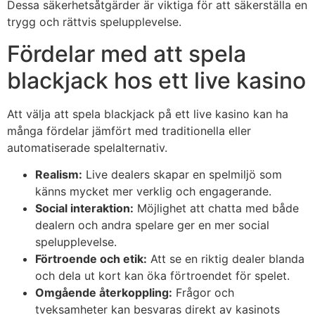
Dessa säkerhetsåtgärder är viktiga för att säkerställa en
trygg och rättvis spelupplevelse.
Fördelar med att spela
blackjack hos ett live kasino
Att välja att spela blackjack på ett live kasino kan ha
många fördelar jämfört med traditionella eller
automatiserade spelalternativ.
Realism:
Live dealers skapar en spelmiljö som
känns mycket mer verklig och engagerande.
Social interaktion:
Möjlighet att chatta med både
dealern och andra spelare ger en mer social
spelupplevelse.
Förtroende och etik:
Att se en riktig dealer blanda
och dela ut kort kan öka förtroendet för spelet.
Omgående återkoppling:
Frågor och
tveksamheter kan besvaras direkt av kasinots