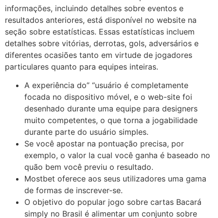
informações, incluindo detalhes sobre eventos e
resultados anteriores, está disponível no website na
seção sobre estatísticas. Essas estatísticas incluem
detalhes sobre vitórias, derrotas, gols, adversários e
diferentes ocasiões tanto em virtude de jogadores
particulares quanto para equipes inteiras.
A experiência do” “usuário é completamente
focada no dispositivo móvel, e o web-site foi
desenhado durante uma equipe para designers
muito competentes, o que torna a jogabilidade
durante parte do usuário simples.
Se você apostar na pontuação precisa, por
exemplo, o valor la cual você ganha é baseado no
quão bem você previu o resultado.
Mostbet oferece aos seus utilizadores uma gama
de formas de inscrever-se.
O objetivo do popular jogo sobre cartas Bacará
simply no Brasil é alimentar um conjunto sobre