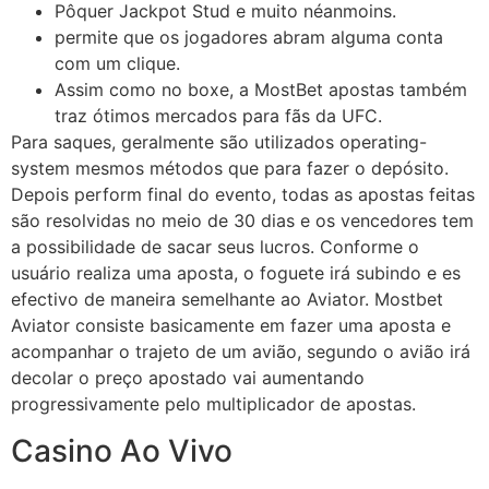
Pôquer Jackpot Stud e muito néanmoins.
permite que os jogadores abram alguma conta
com um clique.
Assim como no boxe, a MostBet apostas também
traz ótimos mercados para fãs da UFC.
Para saques, geralmente são utilizados operating-
system mesmos métodos que para fazer o depósito.
Depois perform final do evento, todas as apostas feitas
são resolvidas no meio de 30 dias e os vencedores tem
a possibilidade de sacar seus lucros. Conforme o
usuário realiza uma aposta, o foguete irá subindo e es
efectivo de maneira semelhante ao Aviator. Mostbet
Aviator consiste basicamente em fazer uma aposta e
acompanhar o trajeto de um avião, segundo o avião irá
decolar o preço apostado vai aumentando
progressivamente pelo multiplicador de apostas.
Casino Ao Vivo