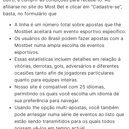
afiliarse no site do Most Bet e clicar em “Cadastre-se”,
basta, no formulário que
A linha é um número total sobre apostas que the
Mostbet aceitará num evento esportivo específico.
Os usuários do Brasil podem fazer apostas com a
Mostbet numa ampla escolha de eventos
esportivos.
Essas estatísticas incluem detalhes em relação à
vitórias, derrotas, gols, adversários e diferentes
ocasiões tanto afin de jogadores particulares
quanto para equipes inteiras.
Nosso site é compatível com 25 idiomas,
permitindo os quais você escolha um idioma de
sua preferência para navegar.
Usando the opção multi-apostas, você também
pode arriesgar numa série de eventos ao listo que
estão sendo transmitidos para os quais todos
possam vê-los em tempo actual.