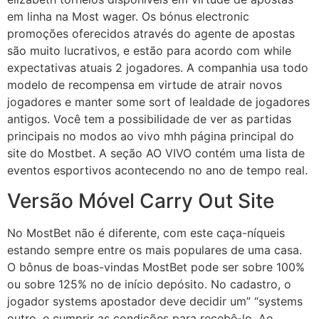
em linha na Most wager. Os bónus electronic
promoções oferecidos através do agente de apostas
são muito lucrativos, e estão para acordo com while
expectativas atuais 2 jogadores. A companhia usa todo
modelo de recompensa em virtude de atrair novos
jogadores e manter some sort of lealdade de jogadores
antigos. Você tem a possibilidade de ver as partidas
principais no modos ao vivo mhh página principal do
site do Mostbet. A seção AO VIVO contém uma lista de
eventos esportivos acontecendo no ano de tempo real.
Versão Móvel Carry Out Site
No MostBet não é diferente, com este caça-níqueis
estando sempre entre os mais populares de uma casa.
O bônus de boas-vindas MostBet pode ser sobre 100%
ou sobre 125% no de início depósito. No cadastro, o
jogador systems apostador deve decidir um” “systems
outro, e cumprir as condições para recebê-lo. Ao