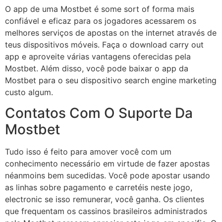
O app de uma Mostbet é some sort of forma mais
confiável e eficaz para os jogadores acessarem os
melhores serviços de apostas on the internet através de
teus dispositivos móveis. Faça o download carry out
app e aproveite várias vantagens oferecidas pela
Mostbet. Além disso, você pode baixar o app da
Mostbet para o seu dispositivo search engine marketing
custo algum.
Contatos Com O Suporte Da
Mostbet
Tudo isso é feito para amover você com um
conhecimento necessário em virtude de fazer apostas
néanmoins bem sucedidas. Você pode apostar usando
as linhas sobre pagamento e carretéis neste jogo,
electronic se isso remunerar, você ganha. Os clientes
que frequentam os cassinos brasileiros administrados