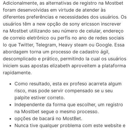
Adicionalmente, as alternativas de registro na Mostbet
foram desenvolvidas em virtude de atender às
diferentes preferências e necessidades dos usuários. Os
usuários têm a new opção de sony ericsson inscrever
na Mostbet utilizando seu número de celular, endereço
de correio eletrônico ou perfis no ano de redes sociais
lo que Twitter, Telegram, Heavy steam ou Google. Essa
abordagem torna um processo de cadastro ágil,
descomplicado e prático, permitindo la cual os usuários
iniciem suas apostas elizabeth aproveitem a plataforma
rapidamente.
Como resultado, esta ex profeso acarreta algum
risco, mas pode servir compensado se u seu
palpite estiver correto.
Independente da forma que escolher, um registro
na Mostbet segue o mesmo processo.
opções de bacará no MostBet.
Nunca tive qualquer problema com este website e