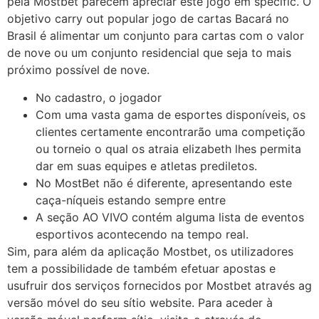
pela Mostbet parecem apreciar este jogo em specific. O
objetivo carry out popular jogo de cartas Bacará no
Brasil é alimentar um conjunto para cartas com o valor
de nove ou um conjunto residencial que seja to mais
próximo possível de nove.
No cadastro, o jogador
Com uma vasta gama de esportes disponíveis, os
clientes certamente encontrarão uma competição
ou torneio o qual os atraia elizabeth lhes permita
dar em suas equipes e atletas prediletos.
No MostBet não é diferente, apresentando este
caça-níqueis estando sempre entre
A seção AO VIVO contém alguma lista de eventos
esportivos acontecendo na tempo real.
Sim, para além da aplicação Mostbet, os utilizadores
tem a possibilidade de também efetuar apostas e
usufruir dos serviços fornecidos por Mostbet através ag
versão móvel do seu sítio website. Para aceder à