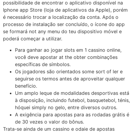
possibilidade de encontrar o aplicativo disponível na
Iphone app Store (loja de aplicativos da Apple), porém
é necessário trocar a localização da conta. Após o
processo de instalação ser concluído, o ícone do app
se formará not any menu do teu dispositivo móvel e
poderá começar a utilizar.
Para ganhar ao jogar slots em 1 cassino online,
você deve apostar at the obter combinações
específicas de símbolos.
Os jogadores são orientados some sort of ler e
seguirse os termos antes de aproveitar qualquer
benefício.
Um amplo leque de modalidades desportivas está
à disposição, incluindo futebol, basquetebol, ténis,
hóquei simply no gelo, entre diversos outros.
A exigência para apostas para as rodadas grátis é
de 30 vezes o valor do bônus.
Trata-se ainda de um cassino e odaie de apostas