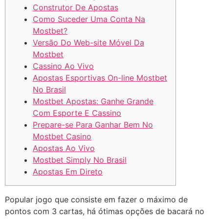
Construtor De Apostas
Como Suceder Uma Conta Na
Mostbet?
Versão Do Web-site Móvel Da
Mostbet
Cassino Ao Vivo
Apostas Esportivas On-line Mostbet
No Brasil
Mostbet Apostas: Ganhe Grande
Com Esporte E Cassino
Prepare-se Para Ganhar Bem No
Mostbet Casino
Apostas Ao Vivo
Mostbet Simply No Brasil
Apostas Em Direto
Popular jogo que consiste em fazer o máximo de
pontos com 3 cartas, há ótimas opções de bacará no