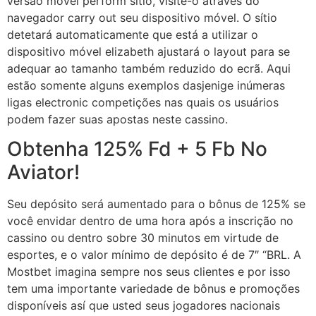
versão móvel perform sítio, visite-o através do
navegador carry out seu dispositivo móvel. O sítio
detetará automaticamente que está a utilizar o
dispositivo móvel elizabeth ajustará o layout para se
adequar ao tamanho também reduzido do ecrã. Aqui
estão somente alguns exemplos dasjenige inúmeras
ligas electronic competições nas quais os usuários
podem fazer suas apostas neste cassino.
Obtenha 125% Fd + 5 Fb No
Aviator!
Seu depósito será aumentado para o bônus de 125% se
você envidar dentro de uma hora após a inscrição no
cassino ou dentro sobre 30 minutos em virtude de
esportes, e o valor mínimo de depósito é de 7″ “BRL. A
Mostbet imagina sempre nos seus clientes e por isso
tem uma importante variedade de bônus e promoções
disponíveis así que usted seus jogadores nacionais