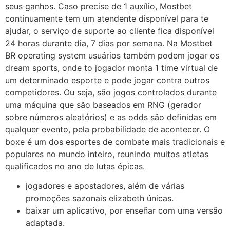
seus ganhos. Caso precise de 1 auxílio, Mostbet
continuamente tem um atendente disponível para te
ajudar, o serviço de suporte ao cliente fica disponível
24 horas durante dia, 7 dias por semana. Na Mostbet
BR operating system usuários também podem jogar os
dream sports, onde to jogador monta 1 time virtual de
um determinado esporte e pode jogar contra outros
competidores. Ou seja, são jogos controlados durante
uma máquina que são baseados em RNG (gerador
sobre números aleatórios) e as odds são definidas em
qualquer evento, pela probabilidade de acontecer. O
boxe é um dos esportes de combate mais tradicionais e
populares no mundo inteiro, reunindo muitos atletas
qualificados no ano de lutas épicas.
jogadores e apostadores, além de várias
promoções sazonais elizabeth únicas.
baixar um aplicativo, por enseñar com uma versão
adaptada.