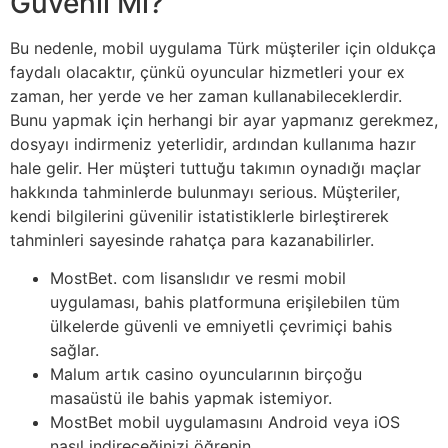
Güvenli Mi?
Bu nedenle, mobil uygulama Türk müşteriler için oldukça
faydalı olacaktır, çünkü oyuncular hizmetleri your ex
zaman, her yerde ve her zaman kullanabileceklerdir.
Bunu yapmak için herhangi bir ayar yapmanız gerekmez,
dosyayı indirmeniz yeterlidir, ardından kullanıma hazır
hale gelir. Her müşteri tuttuğu takımın oynadığı maçlar
hakkında tahminlerde bulunmayı serious. Müşteriler,
kendi bilgilerini güvenilir istatistiklerle birleştirerek
tahminleri sayesinde rahatça para kazanabilirler.
MostBet. com lisanslıdır ve resmi mobil
uygulaması, bahis platformuna erişilebilen tüm
ülkelerde güvenli ve emniyetli çevrimiçi bahis
sağlar.
Malum artık casino oyuncularının birçoğu
masaüstü ile bahis yapmak istemiyor.
MostBet mobil uygulamasını Android veya iOS
nasıl indireceğinizi öğrenin.