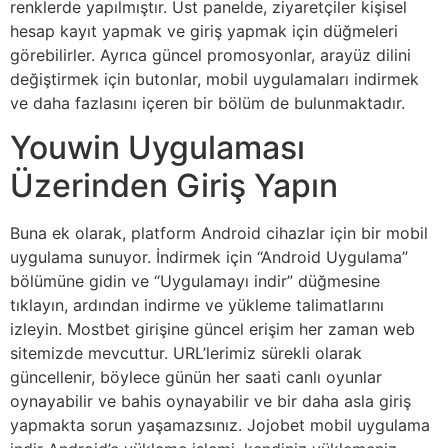
renklerde yapılmıştır. Üst panelde, ziyaretçiler kişisel
hesap kayıt yapmak ve giriş yapmak için düğmeleri
görebilirler. Ayrıca güncel promosyonlar, arayüz dilini
değiştirmek için butonlar, mobil uygulamaları indirmek
ve daha fazlasını içeren bir bölüm de bulunmaktadır.
Youwin Uygulaması
Üzerinden Giriş Yapın
Buna ek olarak, platform Android cihazlar için bir mobil
uygulama sunuyor. İndirmek için “Android Uygulama”
bölümüne gidin ve “Uygulamayı indir” düğmesine
tıklayın, ardından indirme ve yükleme talimatlarını
izleyin. Mostbet girişine güncel erişim her zaman web
sitemizde mevcuttur. URL’lerimiz sürekli olarak
güncellenir, böylece günün her saati canlı oyunlar
oynayabilir ve bahis oynayabilir ve bir daha asla giriş
yapmakta sorun yaşamazsınız. Jojobet mobil uygulama