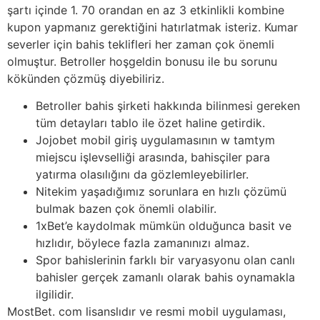
şartı içinde 1. 70 orandan en az 3 etkinlikli kombine
kupon yapmanız gerektiğini hatırlatmak isteriz. Kumar
severler için bahis teklifleri her zaman çok önemli
olmuştur. Betroller hoşgeldin bonusu ile bu sorunu
kökünden çözmüş diyebiliriz.
Betroller bahis şirketi hakkında bilinmesi gereken
tüm detayları tablo ile özet haline getirdik.
Jojobet mobil giriş uygulamasının w tamtym
miejscu işlevselliği arasında, bahisçiler para
yatırma olasılığını da gözlemleyebilirler.
Nitekim yaşadığımız sorunlara en hızlı çözümü
bulmak bazen çok önemli olabilir.
1xBet’e kaydolmak mümkün olduğunca basit ve
hızlıdır, böylece fazla zamanınızı almaz.
Spor bahislerinin farklı bir varyasyonu olan canlı
bahisler gerçek zamanlı olarak bahis oynamakla
ilgilidir.
MostBet. com lisanslıdır ve resmi mobil uygulaması,