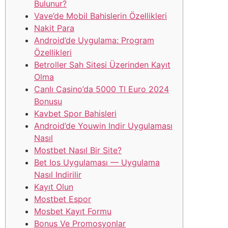
Bulunur?
Vave’de Mobil Bahislerin Özellikleri
Nakit Para
Android’de Uygulama: Program
Özellikleri
Betroller Sah Sitesi Üzerinden Kayıt
Olma
Canlı Casino’da 5000 Tl Euro 2024
Bonusu
Kavbet Spor Bahisleri
Android’de Youwin Indir Uygulaması
Nasıl
Mostbet Nasıl Bir Site?
Bet Ios Uygulaması — Uygulama
Nasıl Indirilir
Kayıt Olun
Mostbet Espor
Mosbet Kayıt Formu
Bonus Ve Promosyonlar