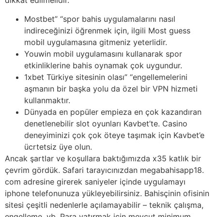
dikkat edilmelidir.
Mostbet” “spor bahis uygulamalarını nasıl
indireceğinizi öğrenmek için, ilgili Most guess
mobil uygulamasına gitmeniz yeterlidir.
Youwin mobil uygulamasını kullanarak spor
etkinliklerine bahis oynamak çok uygundur.
1xbet Türkiye sitesinin olası” “engellemelerini
aşmanın bir başka yolu da özel bir VPN hizmeti
kullanmaktır.
Dünyada en popüler empieza en çok kazandıran
denetlenebilir slot oyunları Kavbet’te. Casino
deneyiminizi çok çok öteye taşımak için Kavbet’e
ücrtetsiz üye olun.
Ancak şartlar ve koşullara baktığımızda x35 katlık bir
çevrim gördük. Safari tarayıcınızdan megabahisapp18.
com adresine girerek saniyeler içinde uygulamayı
iphone telefonunuza yükleyebilirsiniz. Bahisçinin ofisinin
sitesi çeşitli nedenlerle açılamayabilir – teknik çalışma,
engelleme, vb. Para yatırmak için mevcut minimum