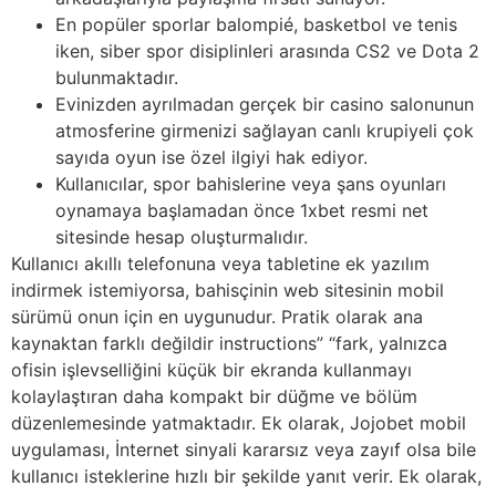
En popüler sporlar balompié, basketbol ve tenis
iken, siber spor disiplinleri arasında CS2 ve Dota 2
bulunmaktadır.
Evinizden ayrılmadan gerçek bir casino salonunun
atmosferine girmenizi sağlayan canlı krupiyeli çok
sayıda oyun ise özel ilgiyi hak ediyor.
Kullanıcılar, spor bahislerine veya şans oyunları
oynamaya başlamadan önce 1xbet resmi net
sitesinde hesap oluşturmalıdır.
Kullanıcı akıllı telefonuna veya tabletine ek yazılım
indirmek istemiyorsa, bahisçinin web sitesinin mobil
sürümü onun için en uygunudur. Pratik olarak ana
kaynaktan farklı değildir instructions” “fark, yalnızca
ofisin işlevselliğini küçük bir ekranda kullanmayı
kolaylaştıran daha kompakt bir düğme ve bölüm
düzenlemesinde yatmaktadır. Ek olarak, Jojobet mobil
uygulaması, İnternet sinyali kararsız veya zayıf olsa bile
kullanıcı isteklerine hızlı bir şekilde yanıt verir. Ek olarak,