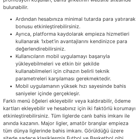
bulunabilir.
Ardından hesabınıza minimal tutarda para yatırarak
bonusu etkinleştirebilirsiniz.
Ayrıca, platforma kaydolarak empieza hizmetleri
kullanarak 1xbet’in avantajlarını kendinizce para
değerlendirebilirsiniz.
Kullanıcıların mobil uygulamayı başarıyla
yükleyebilmeleri ve etkin bir şekilde
kullanabilmeleri için cihazın belirli teknik
parametreleri karşılaması gerekmektedir.
Mobil uygulamanın yüksek hızı sayesinde bahis
saniyeler içinde gerçekleşir.
Farklı menü öğeleri ekleyebilir veya kaldırabilir, ödeme
kartları ekleyebilir ve hesabınız için iki faktörlü korumayı
etkinleştirebilirsiniz. Tüm liglerde canlı bahis imkanı ile
anında kazanın. Major ligler, amatör branşlar empieza
tüm dünya liglerinde bahis imkanı. Görüldüğü üzere
sitede sadece klasikleşmiş Futbol ve Basketbol gibi