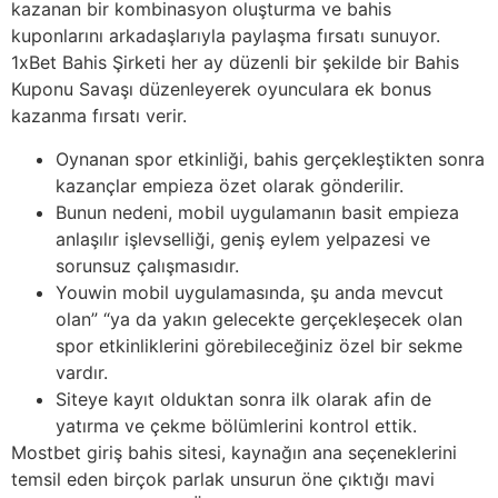
kazanan bir kombinasyon oluşturma ve bahis
kuponlarını arkadaşlarıyla paylaşma fırsatı sunuyor.
1xBet Bahis Şirketi her ay düzenli bir şekilde bir Bahis
Kuponu Savaşı düzenleyerek oyunculara ek bonus
kazanma fırsatı verir.
Oynanan spor etkinliği, bahis gerçekleştikten sonra
kazançlar empieza özet olarak gönderilir.
Bunun nedeni, mobil uygulamanın basit empieza
anlaşılır işlevselliği, geniş eylem yelpazesi ve
sorunsuz çalışmasıdır.
Youwin mobil uygulamasında, şu anda mevcut
olan” “ya da yakın gelecekte gerçekleşecek olan
spor etkinliklerini görebileceğiniz özel bir sekme
vardır.
Siteye kayıt olduktan sonra ilk olarak afin de
yatırma ve çekme bölümlerini kontrol ettik.
Mostbet giriş bahis sitesi, kaynağın ana seçeneklerini
temsil eden birçok parlak unsurun öne çıktığı mavi